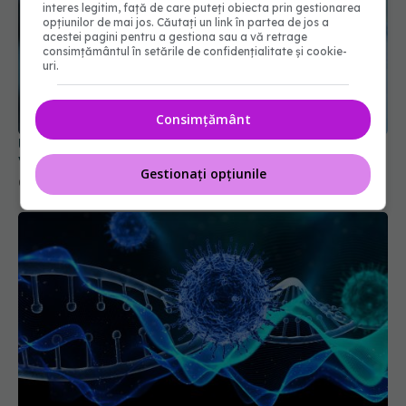
interes legitim, față de care puteți obiecta prin gestionarea
opțiunilor de mai jos. Căutați un link în partea de jos a
acestei pagini pentru a gestiona sau a vă retrage
consimțământul în setările de confidențialitate și cookie-
uri.
UE a autorizat vaccinul actualizat pentru COVID.
Vizează tulpina JN.1
Consimțământ
09 oct 2024, 18:07
Gestionați opțiunile
Ce trebuie să știe cei care au avut COVID.
Pericolul ascuns care îi atacă