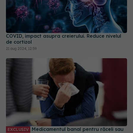
COVID, impact asupra creierului. Reduce nivelul
de cortizol
21 aug 2024, 12:59
Medicamentul banal pentru răceli sau
EXCLUSIV
infecții, nociv pentru sănătate. Anca Crupariu:
Efect dramatic
21 noi 2023, 18:11