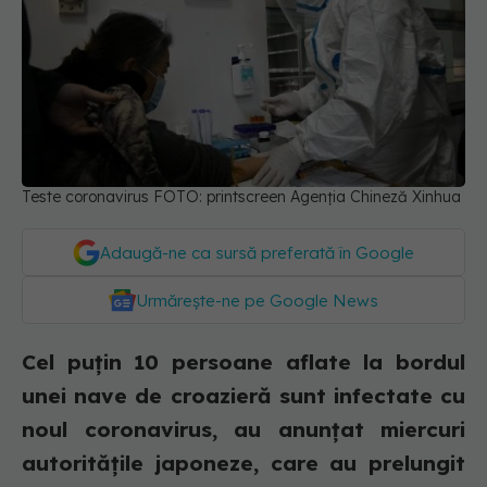
Teste coronavirus FOTO: printscreen Agenția Chineză Xinhua
Adaugă-ne ca sursă preferată în Google
Urmărește-ne pe Google News
Cel puţin 10 persoane aflate la bordul
unei nave de croazieră sunt infectate cu
noul coronavirus, au anunţat miercuri
autorităţile japoneze, care au prelungit