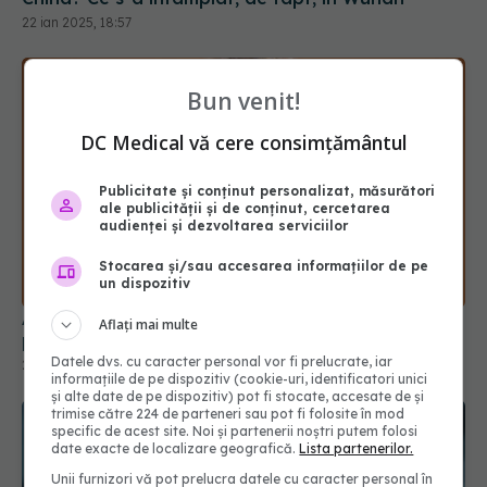
Bun venit!
DC Medical vă cere consimțământul
Publicitate și conținut personalizat, măsurători
ale publicității și de conținut, cercetarea
audienței și dezvoltarea serviciilor
Ai rămas fără miros după COVID? Cât timp poate
Stocarea și/sau accesarea informațiilor de pe
persista problema
un dispozitiv
25 sep 2025, 22:40
Aflați mai multe
Datele dvs. cu caracter personal vor fi prelucrate, iar
informațiile de pe dispozitiv (cookie-uri, identificatori unici
și alte date de pe dispozitiv) pot fi stocate, accesate de și
trimise către 224 de parteneri sau pot fi folosite în mod
specific de acest site. Noi și partenerii noștri putem folosi
date exacte de localizare geografică.
Lista partenerilor.
Unii furnizori vă pot prelucra datele cu caracter personal în