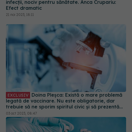
Doina Pleșca: Există o mare problemă
EXCLUSIV
legată de vaccinare. Nu este obligatorie, dar
trebuie să ne sporim spiritul civic și să prezentăm
corect minusurile și plusurile fiecărui vaccin
03 oct 2023, 08:47