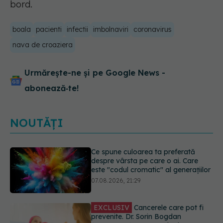
bord.
boala
pacienti
infectii
imbolnaviri
coronavirus
nava de croaziera
Urmărește-ne și pe Google News -
abonează‑te!
NOUTĂȚI
EXCLUSIV
Cancerele care pot fi
prevenite. Dr. Sorin Bogdan
(SANADOR): Au metode de
prevenție
07.08.2026, 20:09
Testul din deget care ar putea