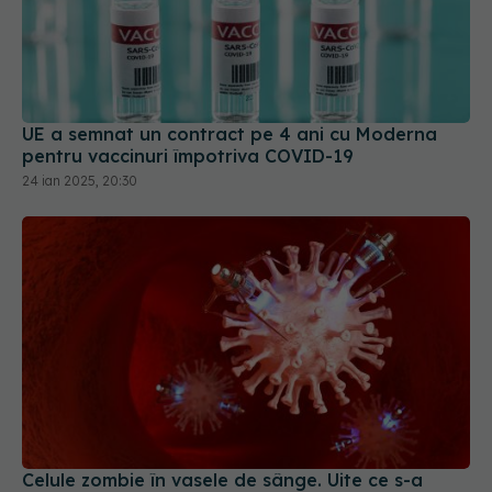
UE a semnat un contract pe 4 ani cu Moderna
pentru vaccinuri împotriva COVID-19
24 ian 2025, 20:30
Celule zombie în vasele de sânge. Uite ce s-a
întâmplat cu sângele tău dacă ai avut COVID
28 iul 2025, 15:08