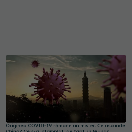
Originea COVID-19 rămâne un mister. Ce ascunde
China? Ce s-a întâmplat, de fapt, în Wuhan
22 ian 2025, 18:57