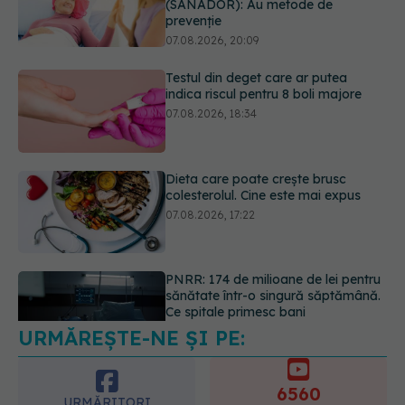
indica riscul pentru 8 boli majore
07.08.2026, 18:34
Dieta care poate crește brusc
colesterolul. Cine este mai expus
07.08.2026, 17:22
PNRR: 174 de milioane de lei pentru
sănătate într-o singură săptămână.
Ce spitale primesc bani
07.08.2026, 16:41
URMĂREȘTE-NE ȘI PE:
Ce spune culoarea ta preferată
despre vârsta pe care o ai. Care
este "codul cromatic" al generațiilor
6560
07.08.2026, 21:29
URMĂRITORI
ABONAȚI