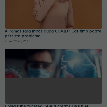
Ai rămas fără miros după COVID? Cât timp poate
persista problema
25 sep 2025, 22:40
China rupe tăcerea: SUA a creat COVID! Au