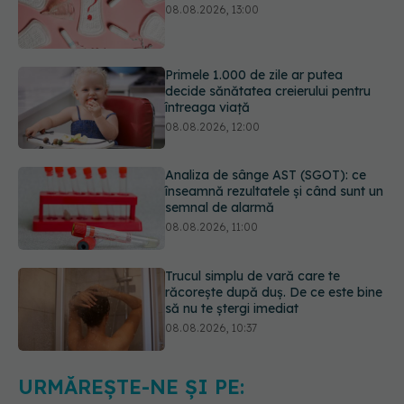
Primele 1.000 de zile ar putea
decide sănătatea creierului pentru
întreaga viață
08.08.2026, 12:00
Analiza de sânge AST (SGOT): ce
înseamnă rezultatele și când sunt un
semnal de alarmă
08.08.2026, 11:00
Trucul simplu de vară care te
răcorește după duș. De ce este bine
să nu te ștergi imediat
08.08.2026, 10:37
Bacteria din intestin care a crescut
forța musculară cu 30%
08.08.2026, 14:00
URMĂREȘTE-NE ȘI PE: