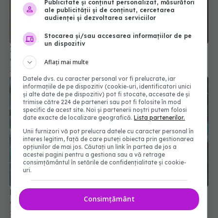
Publicitate și conținut personalizat, măsurători
ale publicității și de conținut, cercetarea
audienței și dezvoltarea serviciilor
Stocarea și/sau accesarea informațiilor de pe
un dispozitiv
Infecția cu COVID în sarcină, legată de risc dublu
de autism la bebeluși
Aflați mai multe
31 oct 2025, 19:27
Datele dvs. cu caracter personal vor fi prelucrate, iar
informațiile de pe dispozitiv (cookie-uri, identificatori unici
și alte date de pe dispozitiv) pot fi stocate, accesate de și
trimise către 224 de parteneri sau pot fi folosite în mod
specific de acest site. Noi și partenerii noștri putem folosi
date exacte de localizare geografică.
Lista partenerilor.
Unii furnizori vă pot prelucra datele cu caracter personal în
interes legitim, față de care puteți obiecta prin gestionarea
opțiunilor de mai jos. Căutați un link în partea de jos a
acestei pagini pentru a gestiona sau a vă retrage
consimțământul în setările de confidențialitate și cookie-
uri.
Moderna retrage aprobarea vaccinului combinat
Consimțământ
gripă - COVID
23 mai 2025, 12:33