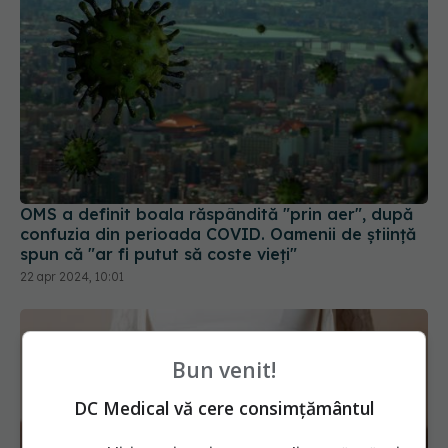
OMS a definit boala răspândită "prin aer", după
confuzia din perioada COVID. Oamenii de știință
spun că "ar fi putut să coste vieți"
22 apr 2024, 10:01
Bun venit!
DC Medical vă cere consimțământul