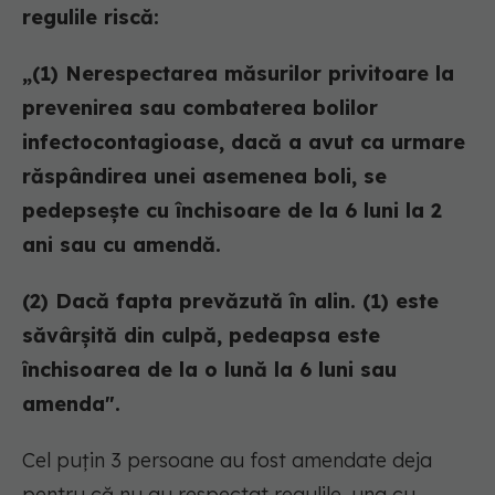
regulile riscă:
„(1) Nerespectarea măsurilor privitoare la
prevenirea sau combaterea bolilor
infectocontagioase, dacă a avut ca urmare
răspândirea unei asemenea boli, se
pedepsește cu închisoare de la 6 luni la 2
ani sau cu amendă.
(2) Dacă fapta prevăzută în alin. (1) este
săvârşită din culpă, pedeapsa este
închisoarea de la o lună la 6 luni sau
amenda".
Cel puțin 3 persoane au fost amendate deja
pentru că nu au respectat regulile, una cu