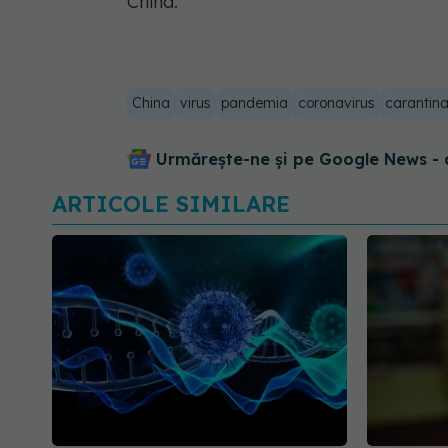
China.
China
virus
pandemia
coronavirus
carantin
Urmărește-ne și pe Google News - 
ARTICOLE SIMILARE