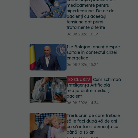
medicamente pentru
hipertensiune. De ce doi
pacienți cu aceeași
tensiune pot primi
tratamente diferite
06.08.2026, 16:19
Ilie Bolojan, anunț despre
spitale în contextul crizei
energetice
06.08.2026, 15:24
EXCLUSIV
Cum schimbă
Inteligența Artificială
relația dintre medic și
pacient
06.08.2026, 14:34
Trei lucruri pe care trebuie
să le faci după 45 de ani
ca să întârzii demența cu
până la 13 ani