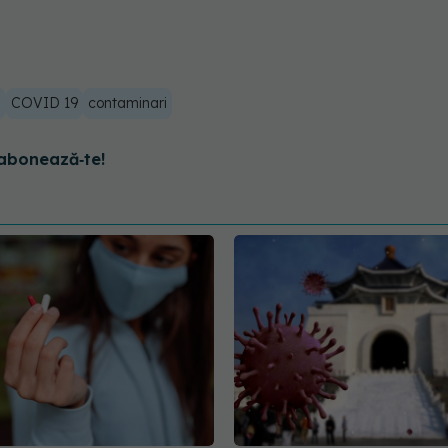
a
COVID 19
contaminari
abonează‑te!