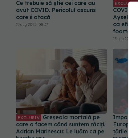
Ce trebuie să știe cei care au
EXCLUSIV
avut COVID. Pericolul ascuns
COVID, ce
care îi atacă
Aysel Fl
ca eficie
19 aug 2025, 08:37
foarte mu
15 sep 2024, 2
Greșeala mortală pe
Impactul
EXCLUSIV
care o facem când suntem răciți.
Europei. 
Adrian Marinescu: Le luăm ca pe
țările cu