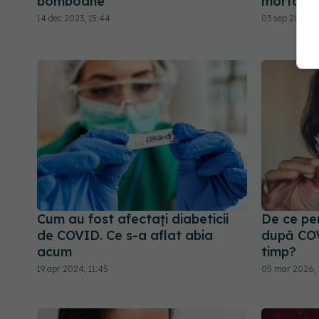
bomboane
mortalit
14 dec 2023, 15:44
03 sep 2024, 
Cum au fost afectați diabeticii
De ce per
de COVID. Ce s-a aflat abia
după COV
acum
timp?
19 apr 2024, 11:45
05 mar 2026, 