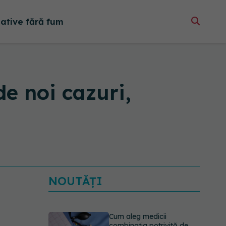
native fără fum
e noi cazuri,
NOUTĂȚI
Cum aleg medicii
combinația potrivită de