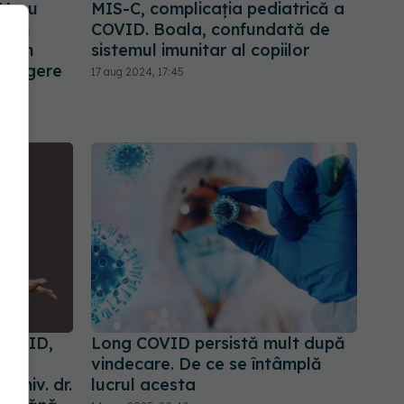
IA cu
MIS-C, complicația pediatrică a
 din
COVID. Boala, confundată de
puţin
sistemul imunitar al copiilor
 scurgere
17 aug 2024, 17:45
COVID,
Long COVID persistă mult după
a
vindecare. De ce se întâmplă
 univ. dr.
lucrul acesta