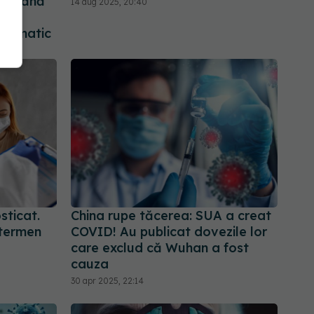
seamănă
14 aug 2025, 20:40
 Nu
ptomatic
ticat.
China rupe tăcerea: SUA a creat
 termen
COVID! Au publicat dovezile lor
care exclud că Wuhan a fost
cauza
30 apr 2025, 22:14