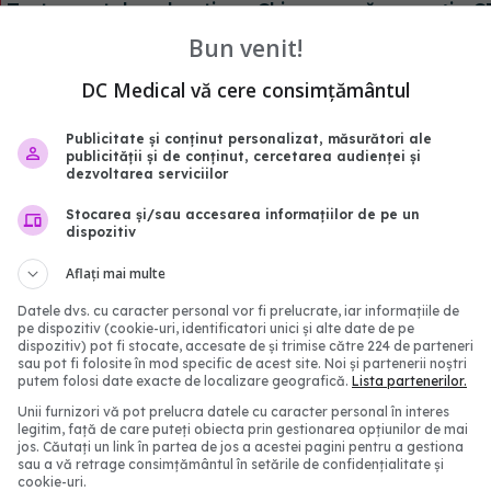
Tratamentul oral anti-
China neagă acuzația C
 trebuie să știi. Prof. dr.
privire la apariția COVID
Bun venit!
orescu: Este demonstrat
laborator: E extrem de 
nță virală. A redus
probabil să fi existat o
DC Medical vă cere consimțământul
lt riscul de spitalizare
din laborator
2:33
27 ian 2025, 11:53
Publicitate și conținut personalizat, măsurători ale
publicității și de conținut, cercetarea audienței și
dezvoltarea serviciilor
Stocarea și/sau accesarea informațiilor de pe un
dispozitiv
Aflați mai multe
Datele dvs. cu caracter personal vor fi prelucrate, iar informațiile de
pe dispozitiv (cookie-uri, identificatori unici și alte date de pe
dispozitiv) pot fi stocate, accesate de și trimise către 224 de parteneri
sau pot fi folosite în mod specific de acest site. Noi și partenerii noștri
putem folosi date exacte de localizare geografică.
Lista partenerilor.
Unii furnizori vă pot prelucra datele cu caracter personal în interes
 COVID-19 asupra
Noua tulpină 
EXCLUSIV
legitim, față de care puteți obiecta prin gestionarea opțiunilor de mai
România și Bulgaria,
creștere semnificativă 
jos. Căutați un link în partea de jos a acestei pagini pentru a gestiona
 cea mai ridicată
numărului de cazuri. Prof.
sau a vă retrage consimțământul în setările de confidențialitate și
cookie-uri.