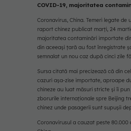
COVID-19, majoritatea contamină
Coronavirus, China. Temeri legate de 
raport chinez publicat marți, 24 marti
majoritatea contaminări importate din s
din aceeași țară au fost înregistrate 
semnalat un nou caz după cinci zile f
Sursa citată mai precizează că din ce
cazuri aşa-zise importate, aproape d
chineze au luat măsuri stricte și îi pun 
zborurile internaţionale spre Beijing t
chinez unde pasagerii sunt supuşii depi
Coronavirusul a cauzat peste 80.000 de