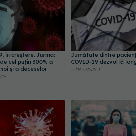
, în creștere. Jurma:
Jumătate dintre pacienț
 de cel puțin 300% a
COVID-19 dezvoltă lo
 noi și a deceselor
15 dec 2025, 19:11
2:37