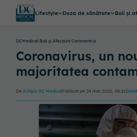
Lifestyle
Doza de sănătate
Boli și a
DCMedical
›
Boli și Afecțiuni
›
Coronavirus
Coronavirus, un nou
majoritatea contam
De
Echipa DC Medical
Publicat pe 24 mar 2020, 08:21
Distr