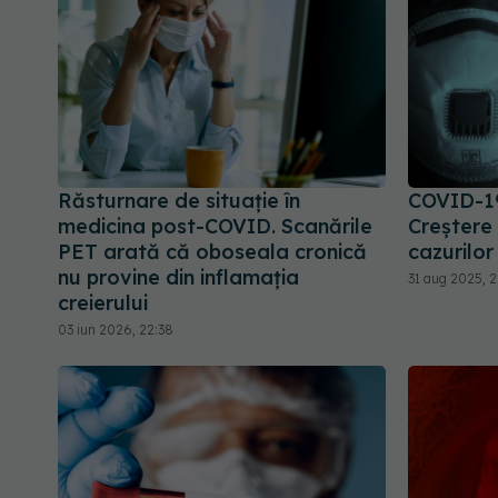
Răsturnare de situație în
COVID-19
medicina post-COVID. Scanările
Creștere
PET arată că oboseala cronică
cazurilor
nu provine din inflamația
31 aug 2025, 2
creierului
03 iun 2026, 22:38