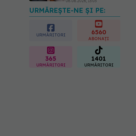
06.08.2026, 13:03
URMĂREȘTE-NE ȘI PE:
Colebil și Panzcebil,
blocate temporar în
farmacii. ANMDMR
explică de ce a luat
6560
URMĂRITORI
măsura
ABONAȚI
06.08.2026, 16:37
365
1401
URMĂRITORI
URMĂRITORI