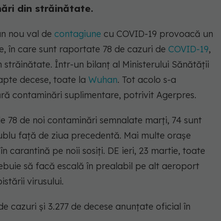
ri din străinătate.
un nou val de
contagiune
cu COVID-19 provoacă un
e, în care sunt raportate 78 de cazuri de
COVID-19
,
trăinătate. Într-un bilanț al Ministerului Sănătății
şapte decese, toate la
Wuhan
. Tot acolo s-a
ără contaminări suplimentare, potrivit Agerpres.
le 78 de noi contaminări semnalate marţi, 74 sunt
ublu faţă de ziua precedentă. Mai multe orașe
în carantină pe noii sosiţi. DE ieri, 23 martie, toate
rebuie să facă escală în prealabil pe alt aeroport
stării virusului.
 cazuri şi 3.277 de decese anunţate oficial în