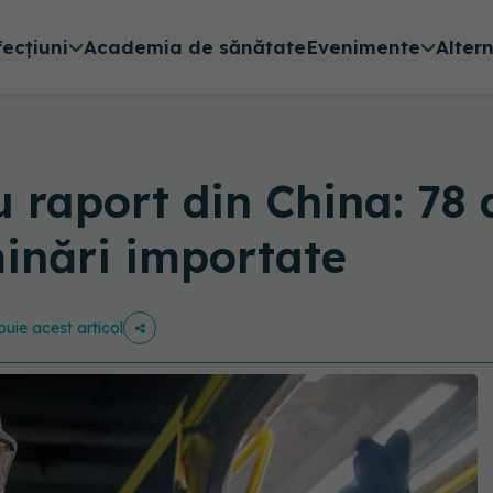
fecțiuni
Academia de sănătate
Evenimente
Alter
 raport din China: 78 d
inări importate
ibuie acest articol