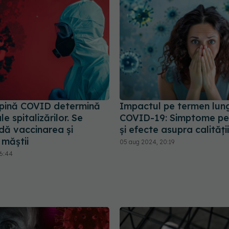
pină COVID determină
Impactul pe termen lung
le spitalizărilor. Se
COVID-19: Simptome per
ă vaccinarea și
și efecte asupra calității 
 măștii
05 aug 2024, 20:19
16:44