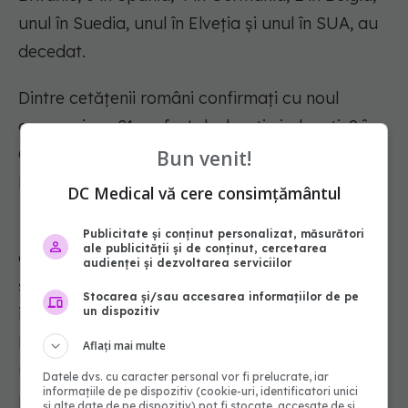
unul în Suedia, unul în Elveția și unul în SUA, au
decedat.
Dintre cetățenii români confirmați cu noul
coronavirus, 21 au fost declarați vindecați: 9 în
Germania, 8 în Franța, 2 în Indonezia, unul în
Bun venit!
Luxemburg și unul în Tunisia.
DC Medical vă cere consimțământul
Le reamintim cetățenilor să ia în considerare
Publicitate și conținut personalizat, măsurători
ale publicității și de conținut, cercetarea
doar informațiile verificate prin sursele oficiale
audienței și dezvoltarea serviciilor
și să apeleze pentru recomandări și alte
Stocarea și/sau accesarea informațiilor de pe
informații la linia TELVERDE -
0800.800.358
.
un dispozitiv
Numărul TELVERDE nu este un număr de
Aflați mai multe
urgență, este o linie telefonică alocată strict
Datele dvs. cu caracter personal vor fi prelucrate, iar
informațiile de pe dispozitiv (cookie-uri, identificatori unici
pentru informarea cetățenilor. De asemenea,
și alte date de pe dispozitiv) pot fi stocate, accesate de și