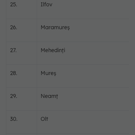
25.
Ilfov
26.
Maramureș
27.
Mehedinți
28.
Mureș
29.
Neamț
30.
Olt