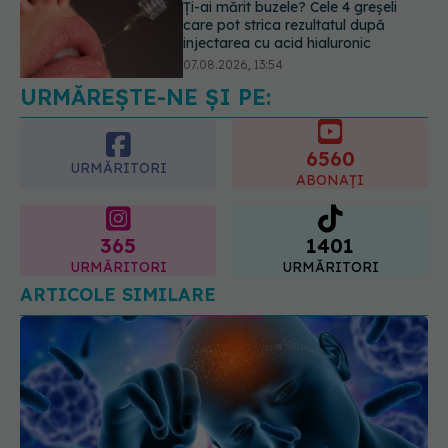
Testul din deget care ar putea
indica riscul pentru 8 boli majore
07.08.2026, 18:34
URMĂREȘTE-NE ȘI PE:
6560
URMĂRITORI
ABONAȚI
365
1401
URMĂRITORI
URMĂRITORI
ARTICOLE SIMILARE