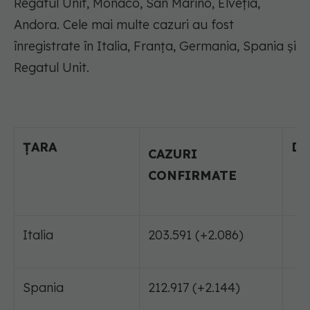
Regatul Unit, Monaco, San Marino, Elveția,
Andora. Cele mai multe cazuri au fost
înregistrate în Italia, Franţa, Germania, Spania și
Regatul Unit.
ŢARA
DE
CAZURI
CONFIRMATE
Italia
203.591 (+2.086)
27
Spania
212.917 (+2.144)
24