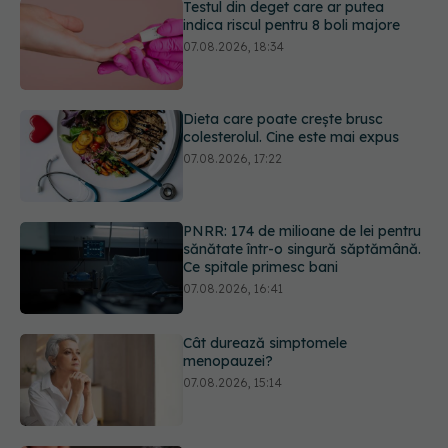
Dieta care poate crește brusc
colesterolul. Cine este mai expus
07.08.2026, 17:22
PNRR: 174 de milioane de lei pentru
sănătate într-o singură săptămână.
Ce spitale primesc bani
07.08.2026, 16:41
Cât durează simptomele
menopauzei?
07.08.2026, 15:14
Ți-ai mărit buzele? Cele 4 greșeli
care pot strica rezultatul după
injectarea cu acid hialuronic
07.08.2026, 13:54