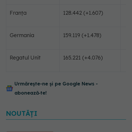
Franţa
128.442 (+1.607)
24
Germania
159.119 (+1.478)
6.
Regatul Unit
165.221 (+4.076)
26
Urmărește-ne și pe Google News -
abonează‑te!
NOUTĂȚI