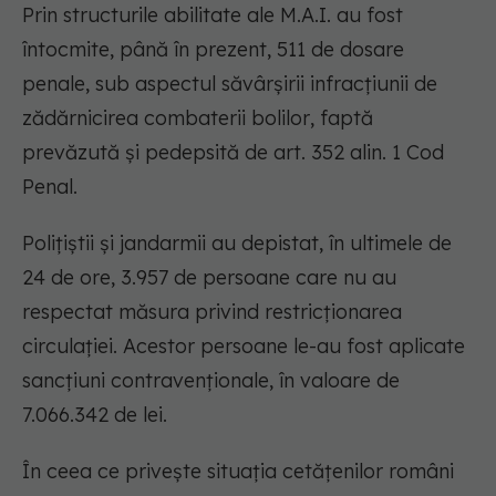
Prin structurile abilitate ale M.A.I. au fost
întocmite, până în prezent, 511 de dosare
penale, sub aspectul săvârșirii infracțiunii de
zădărnicirea combaterii bolilor
, faptă
prevăzută şi pedepsită de art. 352 alin. 1 Cod
Penal.
Polițiștii și jandarmii au depistat, în ultimele de
24 de ore, 3.957 de persoane care nu au
respectat măsura privind restricţionarea
circulaţiei. Acestor persoane le-au fost aplicate
sancţiuni contravenţionale, în valoare de
7.066.342 de lei.
În ceea ce privește situația cetățenilor români