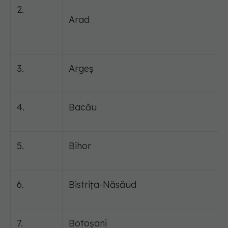
2.
Arad
3.
Argeș
4.
Bacău
5.
Bihor
6.
Bistrița-Năsăud
7.
Botoșani