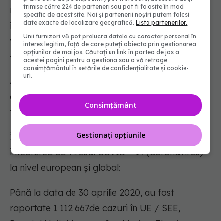
trimise către 224 de parteneri sau pot fi folosite în mod
românii aflați în străinătate pot solicita
specific de acest site. Noi și partenerii noștri putem folosi
date exacte de localizare geografică.
Lista partenerilor.
informații despre prevenirea și combaterea
Unii furnizori vă pot prelucra datele cu caracter personal în
virusului la linia special dedicată lor,
interes legitim, față de care puteți obiecta prin gestionarea
opțiunilor de mai jos. Căutați un link în partea de jos a
+4021.320.20.20.
acestei pagini pentru a gestiona sau a vă retrage
consimțământul în setările de confidențialitate și cookie-
uri.
Alte decizii, precum și alte date de interes, vor fi
aduse la cunoștința publicului în cel mai scurt
Consimțământ
timp.
Gestionați opțiunile
În continuare vă prezentăm situația privind
infectarea cu virusul COVID – 19 (Coronavirus)
la nivel european și global:
Până la data de 30 aprilie 2020, au fost
raportate 1 112 667de cazuri în UE / SEE,