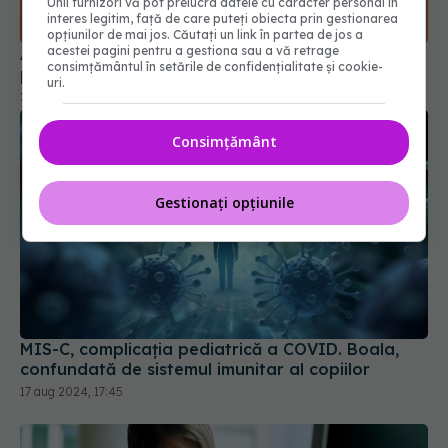
Unii furnizori vă pot prelucra datele cu caracter personal în
interes legitim, față de care puteți obiecta prin gestionarea
opțiunilor de mai jos. Căutați un link în partea de jos a
Ai rămas fără miros după COVID? Cât timp poate
acestei pagini pentru a gestiona sau a vă retrage
consimțământul în setările de confidențialitate și cookie-
persista problema
uri.
25 sep 2025, 22:40
Consimțământ
Gestionați opțiunile
MIS-C, complicația pediatrică a COVID. Boala,
confundată de sistemul imunitar al copiilor
17 aug 2024, 17:45