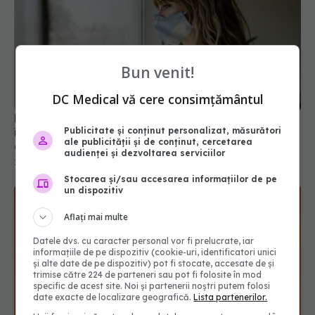
Bun venit!
DC Medical vă cere consimțământul
Lockdown-ul impus de COVID a accelerat
îmbătrânirea creierului. Adolescenții, cei mai
Publicitate și conținut personalizat, măsurători
ale publicității și de conținut, cercetarea
afectați
audienței și dezvoltarea serviciilor
10 sep 2024, 18:14
Stocarea și/sau accesarea informațiilor de pe
un dispozitiv
Aflați mai multe
Datele dvs. cu caracter personal vor fi prelucrate, iar
informațiile de pe dispozitiv (cookie-uri, identificatori unici
și alte date de pe dispozitiv) pot fi stocate, accesate de și
trimise către 224 de parteneri sau pot fi folosite în mod
specific de acest site. Noi și partenerii noștri putem folosi
date exacte de localizare geografică.
Lista partenerilor.