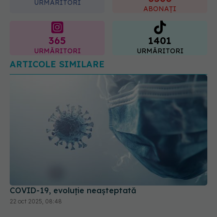
URMĂRITORI
cum acționează tratamentul
ABONAȚI
06.08.2026, 22:49
365
1401
URMĂRITORI
URMĂRITORI
ARTICOLE SIMILARE
COVID-19, evoluție neașteptată
22 oct 2025, 08:48