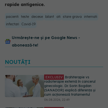
rapide antigenice.
pacienti
teste
decese
bilant
ati
stare grava
internati
infectari
Covid-19
Urmărește-ne și pe Google News -
abonează‑te!
NOUTĂȚI
EXCLUSIV
De ce unele paciente
cu cancer de col uterin nu mai ajung
la operație. Dr. Sorin Bogdan
(SANADOR): Intervenția
chirurgicală, doar în situații
particulare
06.08.2026, 20:45