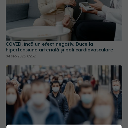
COVID, încă un efect negativ. Duce la
hipertensiune arterială și boli cardiovasculare
04 sep 2023, 09:32
Evoluția COVID-19 în România. Datele surpriză
care dau peste cap previziunile specialiștilor
07 oct 2025, 16:23