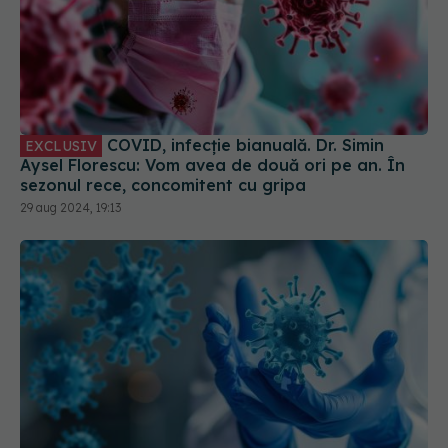
COVID, infecție bianuală. Dr. Simin
EXCLUSIV
Aysel Florescu: Vom avea de două ori pe an. În
sezonul rece, concomitent cu gripa
29 aug 2024, 19:13
COVID, impact pe termen lung asupra sistemului
imunitar. Schimbările sunt semnificative
04 aug 2024, 11:26