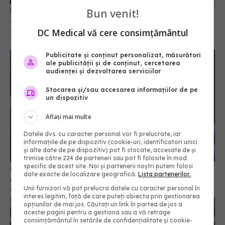
Bun venit!
DC Medical vă cere consimțământul
Publicitate și conținut personalizat, măsurători
ale publicității și de conținut, cercetarea
audienței și dezvoltarea serviciilor
Stocarea și/sau accesarea informațiilor de pe
un dispozitiv
Aflați mai multe
COVID, asociat cu o boală autoimună dureroasă.
Datele dvs. cu caracter personal vor fi prelucrate, iar
Apare la peste un an de la infectare
informațiile de pe dispozitiv (cookie-uri, identificatori unici
05 mar 2024, 08:46
și alte date de pe dispozitiv) pot fi stocate, accesate de și
trimise către 224 de parteneri sau pot fi folosite în mod
specific de acest site. Noi și partenerii noștri putem folosi
date exacte de localizare geografică.
Lista partenerilor.
Unii furnizori vă pot prelucra datele cu caracter personal în
interes legitim, față de care puteți obiecta prin gestionarea
opțiunilor de mai jos. Căutați un link în partea de jos a
acestei pagini pentru a gestiona sau a vă retrage
consimțământul în setările de confidențialitate și cookie-