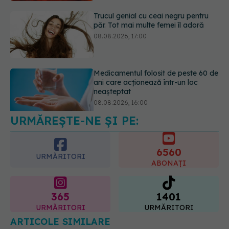
Medicamentul folosit de peste 60 de
ani care acționează într-un loc
neașteptat
08.08.2026, 16:00
URMĂREȘTE-NE ȘI PE:
Transpirații nocturne: semnul ignorat
care poate ascunde probleme
serioase de sănătate
6560
08.08.2026, 20:00
URMĂRITORI
ABONAȚI
365
1401
URMĂRITORI
URMĂRITORI
ARTICOLE SIMILARE