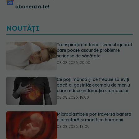
abonează‑te!
NOUTĂȚI
Ce poți mânca și ce trebuie să eviți
dacă ai gastrită: exemplu de meniu
care reduce inflamația stomacului
08.08.2026, 19:00
Microplasticele pot traversa bariera
placentară și modifica hormonii
08.08.2026, 18:00
Trucul genial cu ceai negru pentru
păr. Tot mai multe femei îl adoră
08.08.2026, 17:00