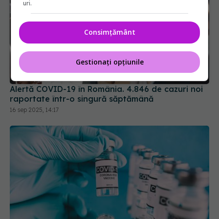
uri.
Consimțământ
Alertă COVID-19 în România. 4.846 de cazuri noi
raportate într-o singură săptămână
Gestionați opțiunile
16 sep 2025, 14:17
Noile vaccinuri anti-COVID-19, autorizate de FDA
pentru persoanele peste 65 de ani