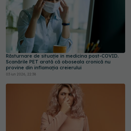
Răsturnare de situație în medicina post-COVID.
Scanările PET arată că oboseala cronică nu
provine din inflamația creierului
03 iun 2026, 22:38
Ai rămas fără miros după COVID? Cât timp poate