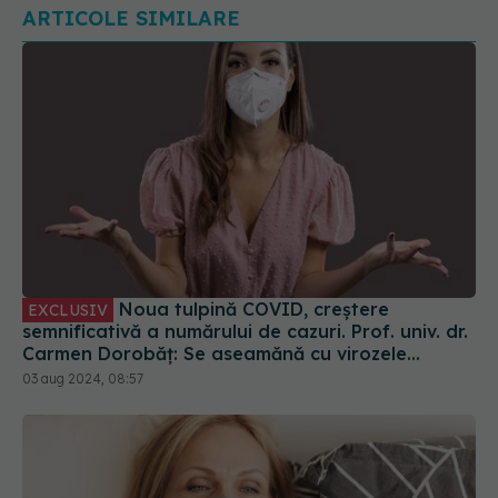
ARTICOLE SIMILARE
Noua tulpină COVID, creștere
EXCLUSIV
semnificativă a numărului de cazuri. Prof. univ. dr.
Carmen Dorobăț: Se aseamănă cu virozele
respiratorii. Nu necesită tratament simptomatic
03 aug 2024, 08:57