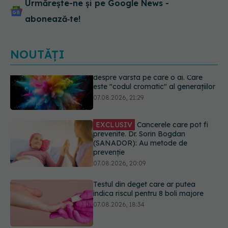
Urmărește-ne și pe Google News -
abonează‑te!
NOUTĂȚI
EXCLUSIV
Cancerele care pot fi
prevenite. Dr. Sorin Bogdan
(SANADOR): Au metode de
prevenție
07.08.2026, 20:09
Testul din deget care ar putea
indica riscul pentru 8 boli majore
07.08.2026, 18:34
Dieta care poate crește brusc
colesterolul. Cine este mai expus
07.08.2026, 17:22