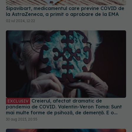
Sipavibart, medicamentul care previne COVID de
la AstraZeneca, a primit o aprobare de la EMA
02 iul 2024, 12:22
Creierul, afectat dramatic de
EXCLUSIV
pandemia de COVID. Valentin-Veron Toma: Sunt
mai multe forme de psihoză, de demență. E o
accelerare a unor fenomene care păreau să fie
30 aug 2023, 20:55
într-un ritm mai lent