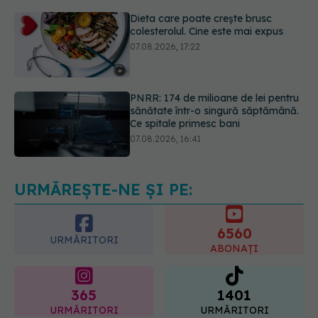
PNRR: 174 de milioane de lei pentru
sănătate într-o singură săptămână.
Ce spitale primesc bani
07.08.2026, 16:41
Ce spune culoarea ta preferată
despre vârsta pe care o ai. Care
este "codul cromatic" al generațiilor
07.08.2026, 21:29
URMĂREȘTE-NE ȘI PE:
6560
URMĂRITORI
ABONAȚI
365
1401
URMĂRITORI
URMĂRITORI