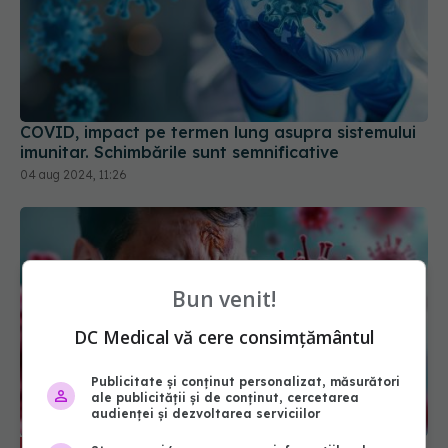
COVID, impact pe termen lung asupra sistemului
imunitar. Schimbările sunt semnificative
04 aug 2024, 11:26
Bun venit!
DC Medical vă cere consimțământul
Publicitate și conținut personalizat, măsurători
ale publicității și de conținut, cercetarea
audienței și dezvoltarea serviciilor
COVID, infecție bianuală. Dr. Simin
EXCLUSIV