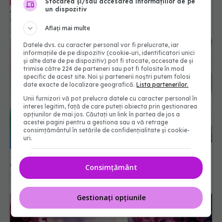
Stocarea și/sau accesarea informațiilor de pe
Aysel Florescu: Vom avea de două ori pe an. În
un dispozitiv
sezonul rece, concomitent cu gripa
Aflați mai multe
29 aug 2024, 19:13
Datele dvs. cu caracter personal vor fi prelucrate, iar
informațiile de pe dispozitiv (cookie-uri, identificatori unici
și alte date de pe dispozitiv) pot fi stocate, accesate de și
trimise către 224 de parteneri sau pot fi folosite în mod
specific de acest site. Noi și partenerii noștri putem folosi
date exacte de localizare geografică.
Lista partenerilor.
Unii furnizori vă pot prelucra datele cu caracter personal în
interes legitim, față de care puteți obiecta prin gestionarea
opțiunilor de mai jos. Căutați un link în partea de jos a
acestei pagini pentru a gestiona sau a vă retrage
consimțământul în setările de confidențialitate și cookie-
uri.
JN.1, noua tulpină COVID. Se răspândește rapid.
Ce se știe despre aceasta
Consimțământ
22 dec 2023, 20:57
Gestionați opțiunile