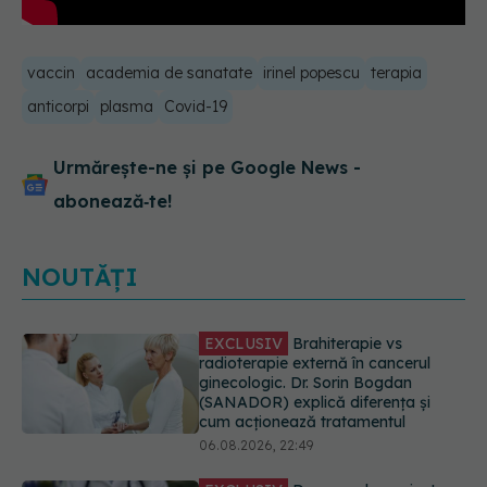
vaccin
academia de sanatate
irinel popescu
terapia
anticorpi
plasma
Covid-19
Urmărește-ne și pe Google News -
abonează‑te!
NOUTĂȚI
EXCLUSIV
De ce unele paciente
cu cancer de col uterin nu mai ajung
la operație. Dr. Sorin Bogdan
(SANADOR): Intervenția
chirurgicală, doar în situații
particulare
06.08.2026, 20:45