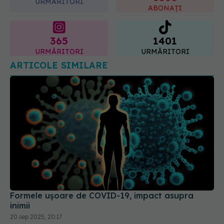
URMĂRITORI
cum acționează tratamentul
ABONAȚI
06.08.2026, 22:49
365
1401
URMĂRITORI
URMĂRITORI
ARTICOLE SIMILARE
Formele ușoare de COVID-19, impact asupra
inimii
20 sep 2025, 20:17