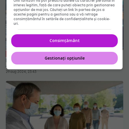
Unii furnizori vă pot prelucra datele cu caracter personal în
interes legitim, față de care puteți obiecta prin gestionarea
opțiunilor de mai jos. Căutați un link în partea de jos a
acestei pagini pentru a gestiona sau a vă retrage
consimțământul în setările de confidențialitate și cookie-
uri.
Consimțământ
Remdesivir, tratamentul injectabil
EXCLUSIV
Gestionați opțiunile
pentru COVID. Prof. dr. Simin Aysel Florescu:
Administrarea se face în spitale
29 aug 2024, 23:43