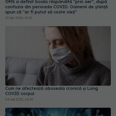
OMS a definit boala răspândită "prin aer", după
confuzia din perioada COVID. Oamenii de știință
spun că "ar fi putut să coste vieți"
22 apr 2024, 10:01
Cum ne afectează oboseala cronică și Long
COVID corpul
04 sep 2025, 14:40