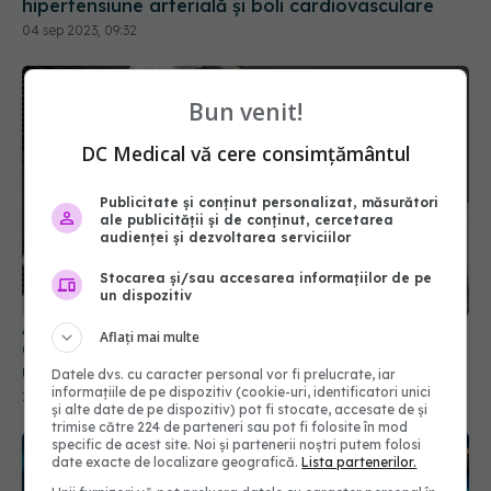
hipertensiune arterială și boli cardiovasculare
04 sep 2023, 09:32
Bun venit!
DC Medical vă cere consimțământul
Publicitate și conținut personalizat, măsurători
ale publicității și de conținut, cercetarea
audienței și dezvoltarea serviciilor
Stocarea și/sau accesarea informațiilor de pe
un dispozitiv
A fost infectat cu coronavirus timp de 613 zile.
Aflați mai multe
Cazul lui a uimit cercetătorii: Conduce la apariția
unor variante unice, sensibile
Datele dvs. cu caracter personal vor fi prelucrate, iar
informațiile de pe dispozitiv (cookie-uri, identificatori unici
22 apr 2024, 08:51
și alte date de pe dispozitiv) pot fi stocate, accesate de și
trimise către 224 de parteneri sau pot fi folosite în mod
specific de acest site. Noi și partenerii noștri putem folosi
date exacte de localizare geografică.
Lista partenerilor.