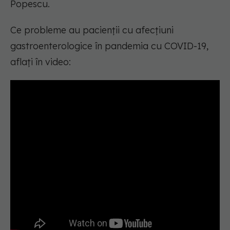
Popescu.
Ce probleme au pacienții cu afecțiuni
gastroenterologice în pandemia cu COVID-19,
aflați în video: