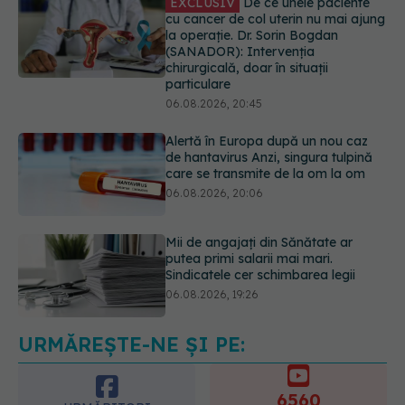
Alertă în Europa după un nou caz
de hantavirus Anzi, singura tulpină
care se transmite de la om la om
06.08.2026, 20:06
Mii de angajați din Sănătate ar
putea primi salarii mai mari.
Sindicatele cer schimbarea legii
06.08.2026, 19:26
EXCLUSIV
Cancerele ginecologice
care pot fi tratate fără operație. Dr.
Sorin Bogdan (SANADOR): Chirurgia
este indicată doar punctual, pentru
anumite categorii de paciente
06.08.2026, 19:05
URMĂREȘTE-NE ȘI PE:
EXCLUSIV
Brahiterapie vs
radioterapie externă în cancerul
ginecologic. Dr. Sorin Bogdan
6560
(SANADOR) explică diferența și