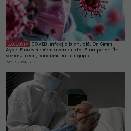
COVID, infecție bianuală. Dr. Simin
EXCLUSIV
Aysel Florescu: Vom avea de două ori pe an. În
sezonul rece, concomitent cu gripa
29 aug 2024, 19:13
A fost infectat cu coronavirus timp de 613 zile.