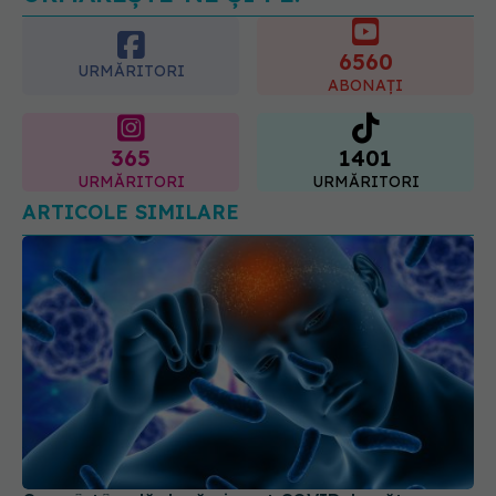
este "codul cromatic" al generațiilor
6560
07.08.2026, 21:29
URMĂRITORI
ABONAȚI
365
1401
URMĂRITORI
URMĂRITORI
ARTICOLE SIMILARE
Ce se întâmplă dacă ai avut COVID. Legătura
dură cu AVC și Parkinson