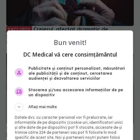
Creierul, afectat dramatic de
EXCLUSIV
pandemia de COVID. Valentin-Veron Toma: Sunt
mai multe forme de psihoză, de demență. E o
accelerare a unor fenomene care păreau să fie
30 aug 2023, 20:55
Bun venit!
într-un ritm mai lent
DC Medical vă cere consimțământul
Publicitate și conținut personalizat, măsurători
ale publicității și de conținut, cercetarea
audienței și dezvoltarea serviciilor
Stocarea și/sau accesarea informațiilor de pe
un dispozitiv
Aflați mai multe
China rupe tăcerea: SUA a creat COVID! Au
Datele dvs. cu caracter personal vor fi prelucrate, iar
publicat dovezile lor care exclud că Wuhan a fost
informațiile de pe dispozitiv (cookie-uri, identificatori unici
cauza
și alte date de pe dispozitiv) pot fi stocate, accesate de și
trimise către 224 de parteneri sau pot fi folosite în mod
30 apr 2025, 22:14
specific de acest site. Noi și partenerii noștri putem folosi