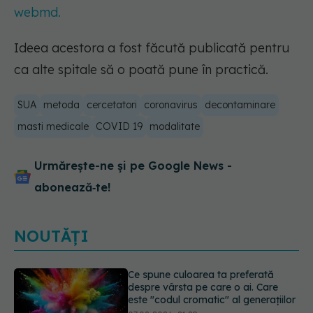
webmd.
Ideea acestora a fost făcută publicată pentru
ca alte spitale să o poată pune în practică.
SUA
metoda
cercetatori
coronavirus
decontaminare
masti medicale
COVID 19
modalitate
Urmărește-ne și pe Google News -
abonează‑te!
NOUTĂȚI
EXCLUSIV
Cancerele care pot fi
prevenite. Dr. Sorin Bogdan
(SANADOR): Au metode de