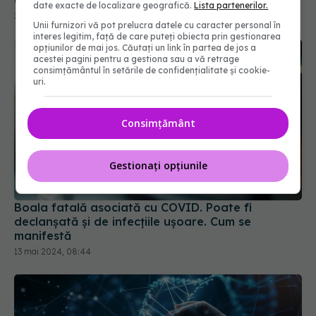
date exacte de localizare geografică.
Lista partenerilor.
Unii furnizori vă pot prelucra datele cu caracter personal în
interes legitim, față de care puteți obiecta prin gestionarea
opțiunilor de mai jos. Căutați un link în partea de jos a
acestei pagini pentru a gestiona sau a vă retrage
consimțământul în setările de confidențialitate și cookie-
uri.
Consimțământ
Gestionați opțiunile
Boala fatală asociată cu COVID. Poate fi
declanșată și de infecțiile ușoare. Cum se
manifestă
13 mai 2024, 08:44