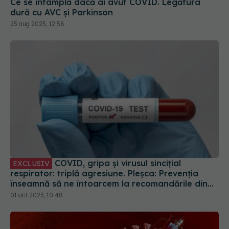
25 aug 2025, 12:58
COVID, gripa și virusul sincițial
EXCLUSIV
respirator: triplă agresiune. Pleșca: Prevenția
înseamnă să ne întoarcem la recomandările din
timpul pandemiei!
01 oct 2023, 10:48