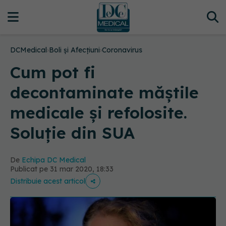
DCMedical
›
Boli și Afecțiuni
›
Coronavirus
Cum pot fi
decontaminate măștile
medicale și refolosite.
Soluție din SUA
De
Echipa DC Medical
Publicat pe 31 mar 2020, 18:33
Distribuie acest articol