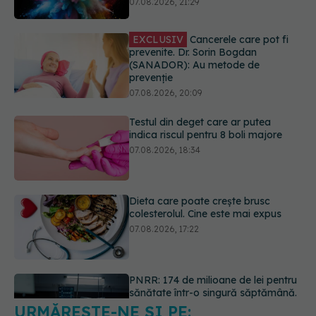
prevenție
07.08.2026, 20:09
Testul din deget care ar putea
indica riscul pentru 8 boli majore
07.08.2026, 18:34
Dieta care poate crește brusc
colesterolul. Cine este mai expus
07.08.2026, 17:22
PNRR: 174 de milioane de lei pentru
sănătate într-o singură săptămână.
Ce spitale primesc bani
07.08.2026, 16:41
URMĂREȘTE-NE ȘI PE:
Ce spune culoarea ta preferată
despre vârsta pe care o ai. Care