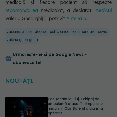
medicală și fiecare pacient să respecte
recomandarea
medicală", a declarat
medicul
Valeriu Gheorghiţă, potrivit
Antena 3
.
vaccinare
boli
decese
boli cronice
recomandare
covid
valeriu gheorghita
Urmărește-ne și pe Google News -
abonează‑te!
NOUTĂȚI
Caz șocant la Cluj. Echipaj de
ambulanță atacat în timpul unei
misiuni în Cluj. Șoferul a ajuns la
operație.