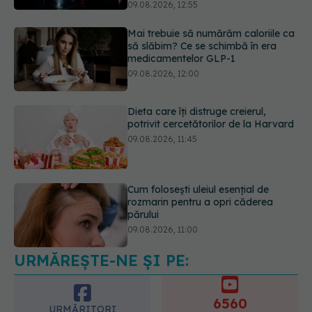
09.08.2026, 12:55
Mai trebuie să numărăm caloriile ca
să slăbim? Ce se schimbă în era
medicamentelor GLP-1
09.08.2026, 12:00
Dieta care îți distruge creierul,
potrivit cercetătorilor de la Harvard
09.08.2026, 11:45
Cum folosești uleiul esențial de
rozmarin pentru a opri căderea
părului
09.08.2026, 11:00
URMĂREȘTE-NE ȘI PE:
Ce este testul TORCH și cine trebuie
să-l facă. Ce înseamnă un rezultat
pozitiv
6560
09.08.2026, 13:00
URMĂRITORI