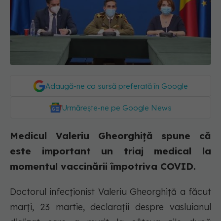
Adaugă-ne ca sursă preferată în Google
Urmărește-ne pe Google News
Medicul Valeriu Gheorghiță spune că
este important un triaj medical la
momentul vaccinării împotriva COVID.
Doctorul infecționist Valeriu Gheorghiţă a făcut
marți, 23 martie, declarații despre vasluianul