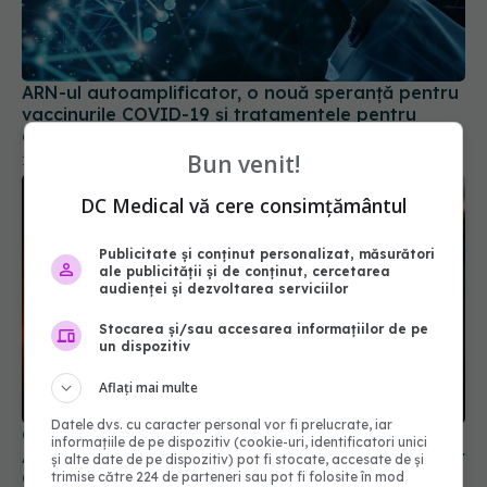
ARN-ul autoamplificator, o nouă speranță pentru
vaccinurile COVID-19 și tratamentele pentru
cancer
Bun venit!
13 sep 2024, 23:47
DC Medical vă cere consimțământul
Publicitate și conținut personalizat, măsurători
ale publicității și de conținut, cercetarea
audienței și dezvoltarea serviciilor
Stocarea și/sau accesarea informațiilor de pe
un dispozitiv
Aflați mai multe
Datele dvs. cu caracter personal vor fi prelucrate, iar
Câți oameni au murit, de fapt, de COVID?
informațiile de pe dispozitiv (cookie-uri, identificatori unici
Adevărul nespus despre numărul real al deceselor
și alte date de pe dispozitiv) pot fi stocate, accesate de și
COVID-19
trimise către 224 de parteneri sau pot fi folosite în mod