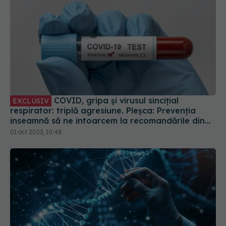
COVID, gripa și virusul sincițial
EXCLUSIV
respirator: triplă agresiune. Pleșca: Prevenția
înseamnă să ne întoarcem la recomandările din
timpul pandemiei!
01 oct 2023, 10:48