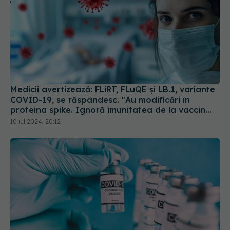
Medicii avertizează: FLiRT, FLuQE și LB.1, variante
COVID-19, se răspândesc. "Au modificări în
proteina spike. Ignoră imunitatea de la vaccin
sau infectarea anterioară
10 iul 2024, 20:12