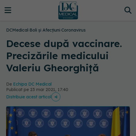
DCMedical
›
Boli și Afecțiuni
›
Coronavirus
Decese după vaccinare.
Precizările medicului
Valeriu Gheorghiță
De
Echipa DC Medical
Publicat pe 23 mar 2021, 17:40
Distribuie acest articol