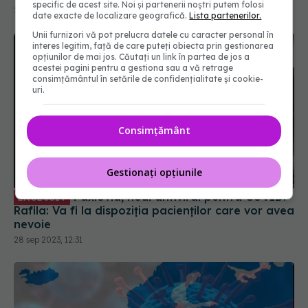
specific de acest site. Noi și partenerii noștri putem folosi
21 mar 2025, 16:32
date exacte de localizare geografică.
Lista partenerilor.
Unii furnizori vă pot prelucra datele cu caracter personal în
interes legitim, față de care puteți obiecta prin gestionarea
opțiunilor de mai jos. Căutați un link în partea de jos a
acestei pagini pentru a gestiona sau a vă retrage
consimțământul în setările de confidențialitate și cookie-
uri.
Consimțământ
Gestionați opțiunile
Paxlovid, noul antiviral pentru COVID.
EXCLUSIV
Rafila: Va fi la dispoziția pacienților care vor avea
nevoie
28 sep 2023, 12:31