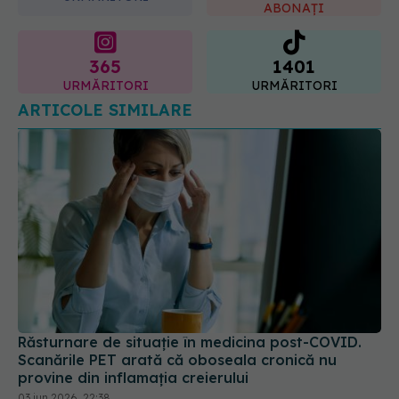
ABONAȚI
365
1401
URMĂRITORI
URMĂRITORI
ARTICOLE SIMILARE
Răsturnare de situație în medicina post-COVID.
Scanările PET arată că oboseala cronică nu
provine din inflamația creierului
03 iun 2026, 22:38