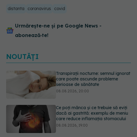
distanta
coronavirus
covid
Urmărește-ne și pe Google News -
abonează‑te!
NOUTĂȚI
Ce poți mânca și ce trebuie să eviți
dacă ai gastrită: exemplu de meniu
care reduce inflamația stomacului
08.08.2026, 19:00
Microplasticele pot traversa bariera
placentară și modifica hormonii
08.08.2026, 18:00