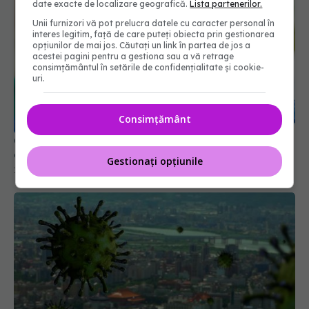
date exacte de localizare geografică.
Lista partenerilor.
Unii furnizori vă pot prelucra datele cu caracter personal în
interes legitim, față de care puteți obiecta prin gestionarea
opțiunilor de mai jos. Căutați un link în partea de jos a
acestei pagini pentru a gestiona sau a vă retrage
consimțământul în setările de confidențialitate și cookie-
uri.
Cum au fost afectați diabeticii de COVID. Ce s-a
aflat abia acum
19 apr 2024, 11:45
Consimțământ
Gestionați opțiunile
CIA afirmă că, cel mai probabil, "COVID-19 a