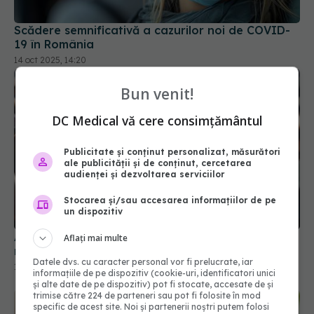
Bun venit!
DC Medical vă cere consimțământul
Publicitate și conținut personalizat, măsurători
ale publicității și de conținut, cercetarea
Alertă COVID-19 în România. 4.846 de cazuri noi
audienței și dezvoltarea serviciilor
raportate într-o singură săptămână
Stocarea și/sau accesarea informațiilor de pe
16 sep 2025, 14:17
un dispozitiv
Aflați mai multe
Datele dvs. cu caracter personal vor fi prelucrate, iar
informațiile de pe dispozitiv (cookie-uri, identificatori unici
și alte date de pe dispozitiv) pot fi stocate, accesate de și
trimise către 224 de parteneri sau pot fi folosite în mod
specific de acest site. Noi și partenerii noștri putem folosi