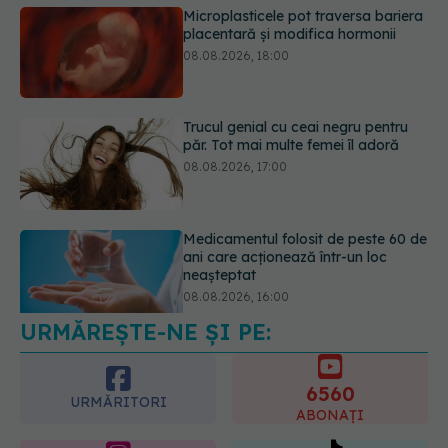
Trucul genial cu ceai negru pentru
păr. Tot mai multe femei îl adoră
08.08.2026, 17:00
Medicamentul folosit de peste 60 de
ani care acționează într-un loc
neașteptat
08.08.2026, 16:00
URMĂREȘTE-NE ȘI PE:
Transpirații nocturne: semnul ignorat
care poate ascunde probleme
serioase de sănătate
6560
08.08.2026, 20:00
URMĂRITORI
ABONAȚI
365
1401
URMĂRITORI
URMĂRITORI
ARTICOLE SIMILARE