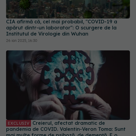
apărut dintr-un laborator": O scurgere de la
Institutul de Virologie din Wuhan
26 ian 2025, 16:30
Creierul, afectat dramatic de
EXCLUSIV
pandemia de COVID. Valentin-Veron Toma: Sunt
mai multe forme de psihoză, de demență. E o
accelerare a unor fenomene care păreau să fie
30 aug 2023, 20:55
într-un ritm mai lent