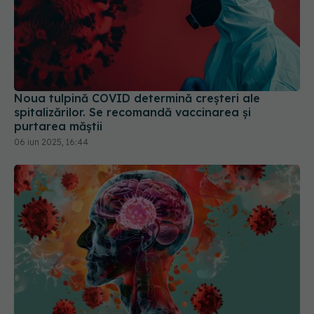
Noua tulpină COVID determină creșteri ale
spitalizărilor. Se recomandă vaccinarea și
purtarea măștii
06 iun 2025, 16:44
Long COVID, impact asupra creierului. Crește
riscul de boli neurodegenerative
22 ian 2026, 15:43