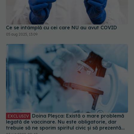
Ce se întâmplă cu cei care NU au avut COVID
05 aug 2025, 13:09
Doina Pleșca: Există o mare problemă
EXCLUSIV
legată de vaccinare. Nu este obligatorie, dar
trebuie să ne sporim spiritul civic și să prezentăm
corect minusurile și plusurile fiecărui vaccin
03 oct 2023, 08:47