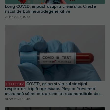
COVID, gripa și virusul sincițial
EXCLUSIV
respirator: triplă agresiune. Pleșca: Prevenția
înseamnă să ne întoarcem la recomandările din
timpul pandemiei!
01 oct 2023, 10:48