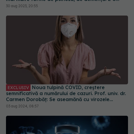
Noua tulpină COVID, creștere
EXCLUSIV
semnificativă a numărului de cazuri. Prof. univ. dr.
Carmen Dorobăț: Se aseamănă cu virozele
respiratorii. Nu necesită tratament simptomatic
03 aug 2024, 08:57