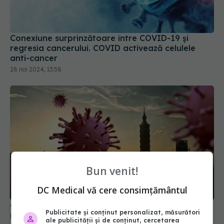
Conexiune surprinzătoare între COVID-19 și
regresia cancerului. COVID activează celulele
anti-cancer
28 noi 2024, 13:58
Bun venit!
DC Medical vă cere consimțământul
China spune că laboratorul din Wuhan nu a fost
Publicitate și conținut personalizat, măsurători
implicat în crearea virusului COVID-19
ale publicității și de conținut, cercetarea