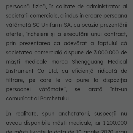
persoană fizică, în calitate de administrator al
societăţii comerciale, a indus în eroare persoana
vătămată SC Unifarm SA, cu ocazia prezentării
ofertei, încheierii şi a executării unui contract,
prin prezentarea ca adevărat a faptului că
societatea comercială dispune de 3.000.000 de
măşti medicale marca Shengguang Medical
Instrument Co Ltd, cu eficienţă ridicată de
filtrare, pe care le va pune la dispoziţia
persoanei vătămate", se arată într-un
comunicat al Parchetului.
În realitate, spun anchetatorii, suspecţii nu
aveau disponibile măşti medicale, iar 1.200.000
de măşti livrate la data de 10 aprilie 2020 erau