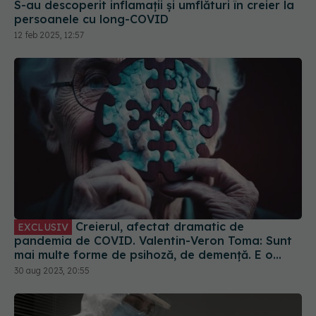
S-au descoperit inflamaţii și umflături în creier la
persoanele cu long-COVID
12 feb 2025, 12:57
Creierul, afectat dramatic de
EXCLUSIV
pandemia de COVID. Valentin-Veron Toma: Sunt
mai multe forme de psihoză, de demență. E o
accelerare a unor fenomene care păreau să fie
30 aug 2023, 20:55
într-un ritm mai lent