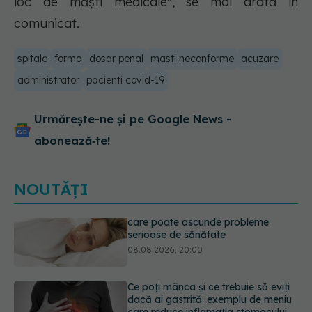
loc de măşti medicale", se mai arată în
comunicat.
spitale
forma
dosar penal
masti neconforme
acuzare
administrator
pacienti covid-19
Urmărește-ne și pe Google News -
abonează‑te!
NOUTĂȚI
Ce poți mânca și ce trebuie să eviți
dacă ai gastrită: exemplu de meniu
care reduce inflamația stomacului
08.08.2026, 19:00