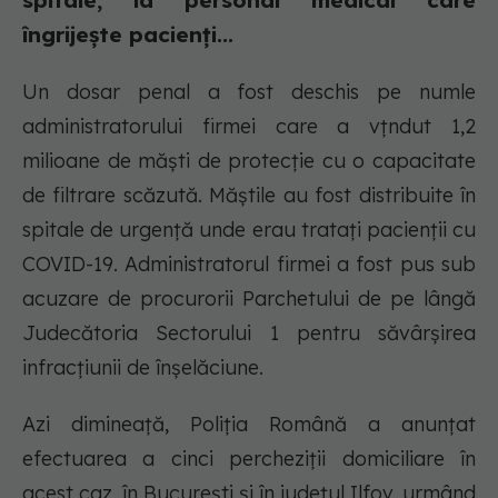
spitale, la personal medical care
îngrijește pacienți...
Un dosar penal a fost deschis pe numle
administratorului firmei care a vțndut 1,2
milioane de măști de protecţie cu o capacitate
de filtrare scăzută. Măştile au fost distribuite în
spitale de urgenţă unde erau trataţi pacienţii cu
COVID-19. Administratorul firmei a fost pus sub
acuzare de procurorii Parchetului de pe lângă
Judecătoria Sectorului 1 pentru săvârşirea
infracţiunii de înşelăciune.
Azi dimineaţă, Poliţia Română a anunţat
efectuarea a cinci percheziţii domiciliare în
acest caz, în Bucureşti şi în judeţul Ilfov, urmând