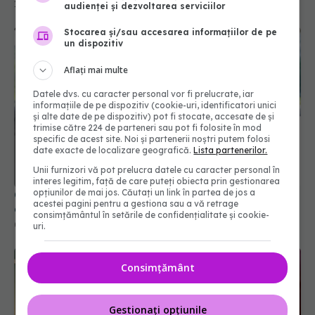
12 feb 2025, 11:25
audienței și dezvoltarea serviciilor
Stocarea și/sau accesarea informațiilor de pe
un dispozitiv
Aflați mai multe
Datele dvs. cu caracter personal vor fi prelucrate, iar
informațiile de pe dispozitiv (cookie-uri, identificatori unici
și alte date de pe dispozitiv) pot fi stocate, accesate de și
trimise către 224 de parteneri sau pot fi folosite în mod
specific de acest site. Noi și partenerii noștri putem folosi
date exacte de localizare geografică.
Lista partenerilor.
Unii furnizori vă pot prelucra datele cu caracter personal în
interes legitim, față de care puteți obiecta prin gestionarea
opțiunilor de mai jos. Căutați un link în partea de jos a
COVID-19 revine în România. Medicii, semnal de
acestei pagini pentru a gestiona sau a vă retrage
alarmă
consimțământul în setările de confidențialitate și cookie-
02 sep 2025, 15:51
uri.
Consimțământ
Gestionați opțiunile