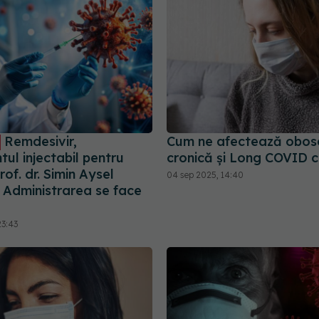
Remdesivir,
Cum ne afectează obos
ul injectabil pentru
cronică și Long COVID c
of. dr. Simin Aysel
04 sep 2025, 14:40
: Administrarea se face
23:43