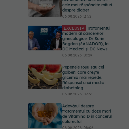
cele mai răspândite mituri
despre diabet
06.08.2026, 11:52
EXCLUSIV
Tratamentul
modern al cancerelor
ginecologice. Dr. Sorin
Bogdan (SANADOR), la
DC Medical și DC News
06.08.2026, 10:29
Pepenele roșu sau cel
galben: care crește
glicemia mai repede.
Răspunsul unui medic
diabetolog
06.08.2026, 09:36
Adevărul despre
tratamentul cu doze mari
de Vitamina D în cancerul
colorectal
06.08.2026, 08:06