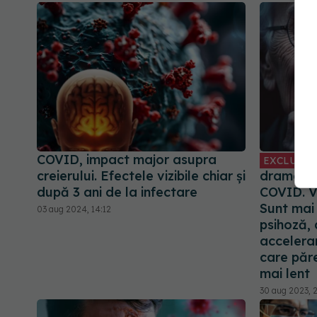
COVID, impact major asupra
EXCLUSIV
creierului. Efectele vizibile chiar și
dramatic
după 3 ani de la infectare
COVID. V
Sunt mai
03 aug 2024, 14:12
psihoză,
accelera
care păre
mai lent
30 aug 2023, 