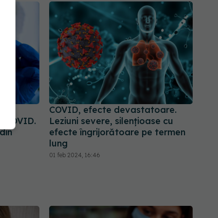
în
COVID, efecte devastatoare.
ă COVID.
Leziuni severe, silențioase cu
din
efecte îngrijorătoare pe termen
lung
01 feb 2024, 16:46