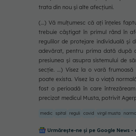
trata din nou şi alte afecţiuni.
(...) Vă mulţumesc că aţi înţeles fapt
trebuie câştigat în primul rând în af
regulilor de protejare individuală ş
adevărat, pentru prima dată după o
presiunea şi asupra sistemului de să
secţie. ...) Visez la o vară frumoa
poate exista. Visez la o viaţă norma
fost o perioadă în care întrezăream 
precizat medicul Musta, potrivit Ager
medic
spital
reguli
covid
virgil musta
norma
Urmărește-ne și pe Google News - 