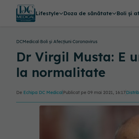
Lifestyle
Doza de sănătate
Boli și a
DCMedical
›
Boli și Afecțiuni
›
Coronavirus
Dr Virgil Musta: E
la normalitate
De
Echipa DC Medical
Publicat pe 09 mai 2021, 16:17
Distri