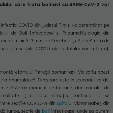
italului care trata bolnavi cu SARS-CoV-2 vor
 infecția COVID din județul Timiș l-a determinat pe
lului de Boli Infecţioase şi Pneumoftiziologie din
firme duminică, 9 mai, pe Facebook, că dacă rata de
una din secţiile COVID ale spitalului vor fi tratați
torită efortului întregii comunităţi. Vă scriu acest
ria anunţului că Timişoara este în scenariul verde,
a mie. Este un moment de bucurie, dar mai ales de
malitate. (...). Dacă situaţia continuă să se
ntre secţiile COVID-19 din
spitalul
Victor Babeş din
dă lungă, secţie de
boli
infecţioase, unde să putem