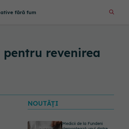
native fără fum
 pentru revenirea
NOUTĂȚI
Medicii de la Fundeni
demontează unul dintre