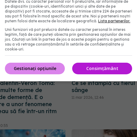
Datele dvs. cu caracter personal vor fi prelucrate, iar informațiile de
pe dispozitiv (cookie-uri, identificatori unici și alte date de pe
dispozitiv) pot fi stocate, accesate de și trimise către 224 de parteneri
sau pot fi folosite în mod specific de acest site. Noi și partenerii noștri
putem folosi date exacte de localizare geografică.
Lista partenerilor.
Unii furnizori vă pot prelucra datele cu caracter personal în interes
legitim, față de care puteți obiecta prin gestionarea opțiunilor de mai
jos. Căutați un link în partea de jos a acestei pagini pentru a gestiona
sau a vă retrage consimțământul în setările de confidențialitate și
cookie-uri.
Gestionați opțiunile
Consimțământ
Creierul, afectat
Ce au găsit cercetătorii 
 de pandemia de
sângele pacienților dup
alentin-Veron Toma:
Ce se întâmplă cu fierul 
 multe forme de
sânge
 de demență. E o
11 mar 2026, 12:46
re a unor fenomene
au să fie într-un ritm
20:55