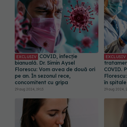
COVID, infecție
EXCLUSIV
EXCLUSIV
bianuală. Dr. Simin Aysel
tratament
Florescu: Vom avea de două ori
COVID. Pr
pe an. În sezonul rece,
Florescu
concomitent cu gripa
în spitale
29 aug 2024, 19:13
29 aug 2024, 