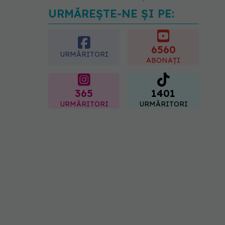
URMĂREȘTE-NE ȘI PE:
Trei lucruri pe care trebuie
să le faci după 45 de ani
ca să întârzii demența cu
până la 13 ani
6560
URMĂRITORI
06.08.2026, 13:03
ABONAȚI
365
1401
URMĂRITORI
URMĂRITORI