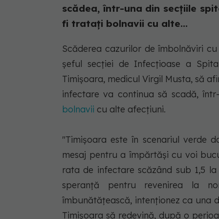
scădea, într-una din secţiile sp
fi trataţi bolnavii cu alte...
Scăderea cazurilor de îmbolnăviri cu
șeful secţiei de Infecţioase a Spita
Timişoara, medicul Virgil Musta, să a
infectare va continua să scadă, într-
bolnavii
cu alte afecţiuni.
"Timişoara este în scenariul verde da
mesaj pentru a împărtăşi cu voi bucu
rata de infectare scăzând sub 1,5 l
speranţă pentru revenirea la nor
îmbunătăţească, intenţionez ca una di
Timişoara să redevină, după o perioa