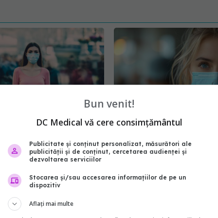
Bun venit!
DC Medical vă cere consimțământul
a variantă COVID. Se
Scădere semnificativă 
Publicitate și conținut personalizat, măsurători ale
ște rapid
cazurilor noi de COVID-1
publicității și de conținut, cercetarea audienței și
România
08:42
dezvoltarea serviciilor
14 oct 2025, 14:20
Stocarea și/sau accesarea informațiilor de pe un
dispozitiv
Aflați mai multe