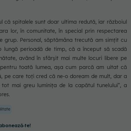
ul că spitalele sunt doar ultima redută, iar războiul
ara lor, în comunitate, în special prin respectarea
i de grup. Personal, săptămâna trecută am simţit cu
 lungă perioadă de timp, că a început să scadă
nătate, având în sfârşit mai multe locuri libere pe
să pentru toată lumea, aşa cum parcă am uitat că
lă, pe care toţi cred că ne-o doream de mult, dar a
tot mai greu luminiţa de la capătul tunelului”, a
pres.
litate
abonează‑te!