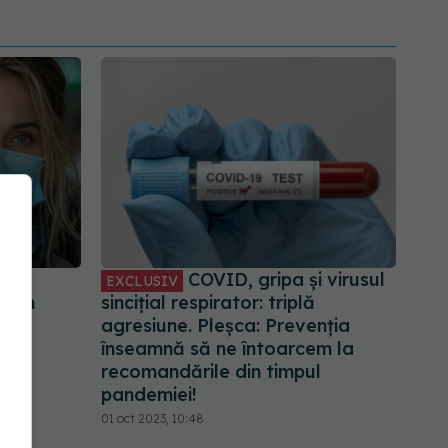
a
COVID, gripa și virusul
EXCLUSIV
9 în
sincițial respirator: triplă
agresiune. Pleșca: Prevenția
înseamnă să ne întoarcem la
recomandările din timpul
pandemiei!
01 oct 2023, 10:48