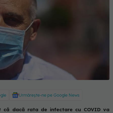
ogle
Urmărește-ne pe Google News
at că dacă rata de infectare cu COVID va