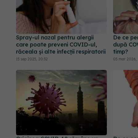
Spray-ul nazal pentru alergii
De ce per
care poate preveni COVID-ul,
după COV
răceala și alte infecții respiratorii
timp?
15 sep 2025, 20:32
05 mar 2026, 