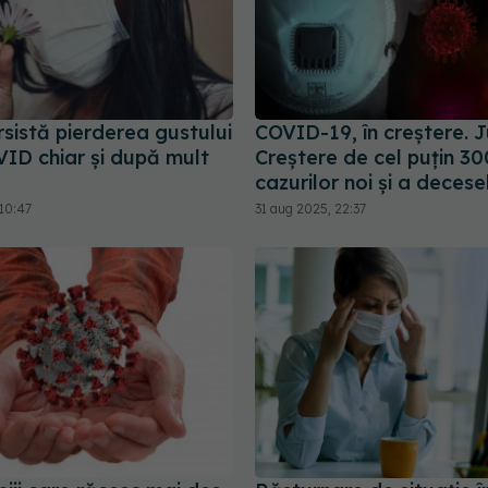
sistă pierderea gustului
COVID-19, în creștere. 
ID chiar și după mult
Creștere de cel puțin 3
cazurilor noi și a decese
10:47
31 aug 2025, 22:37