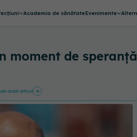
fecțiuni
Academia de sănătate
Evenimente
Alter
 un moment de speranţă
buie acest articol