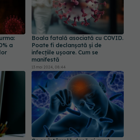
Jurma:
Boala fatală asociată cu COVID.
00% a
Poate fi declanșată și de
lor
infecțiile ușoare. Cum se
manifestă
13 mai 2024, 08:44