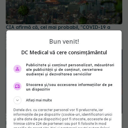
CIA afirmă că, cel mai probabil, "COVID-19 a
apărut dintr-un laborator": O scurgere de la
Institutul de Virologie din Wuhan
26 ian 2025, 16:30
Bun venit!
DC Medical vă cere consimțământul
Publicitate și conținut personalizat, măsurători
ale publicității și de conținut, cercetarea
audienței și dezvoltarea serviciilor
Stocarea și/sau accesarea informațiilor de pe
un dispozitiv
Aflați mai multe
Impactul COVID-19 asupra Europei. România și
Datele dvs. cu caracter personal vor fi prelucrate, iar
Bulgaria, țările cu cea mai ridicată mortalitate
informațiile de pe dispozitiv (cookie-uri, identificatori unici
03 sep 2024, 15:42
și alte date de pe dispozitiv) pot fi stocate, accesate de și
trimise către 224 de parteneri sau pot fi folosite în mod