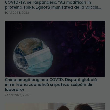
sau infectarea anterioară
10 iul 2024, 20:12
China neagă originea COVID. Dispută globală
între teoria zoonotică și ipoteza scăpării din
laborator
23 apr 2025, 22:38