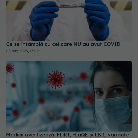
Ce se întâmplă cu cei care NU au avut COVID
05 aug 2025, 13:09
Medicii avertizează: FLiRT, FLuQE și LB.1, variante
COVID-19, se răspândesc. "Au modificări în
proteina spike. Ignoră imunitatea de la vaccin