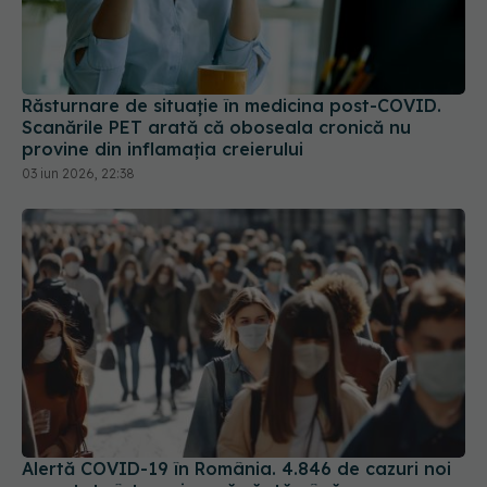
Răsturnare de situație în medicina post-COVID.
Scanările PET arată că oboseala cronică nu
provine din inflamația creierului
03 iun 2026, 22:38
Alertă COVID-19 în România. 4.846 de cazuri noi
raportate într-o singură săptămână
16 sep 2025, 14:17