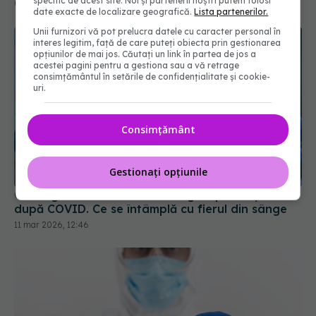
specific de acest site. Noi și partenerii noștri putem folosi
date exacte de localizare geografică.
Lista partenerilor.
Unii furnizori vă pot prelucra datele cu caracter personal în
interes legitim, față de care puteți obiecta prin gestionarea
opțiunilor de mai jos. Căutați un link în partea de jos a
acestei pagini pentru a gestiona sau a vă retrage
consimțământul în setările de confidențialitate și cookie-
uri.
Consimțământ
Ce au găsit cercetătorii în sângele pacienților
Gestionați opțiunile
după COVID. Ce se întâmplă cu fierul din sânge
11 mar 2026, 12:46