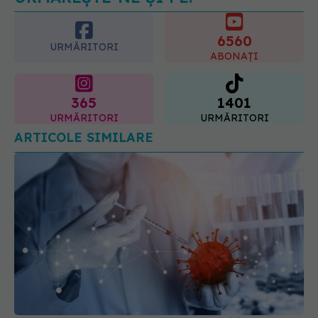
6560
06.08.2026, 11:52
URMĂRITORI
ABONAȚI
365
1401
URMĂRITORI
URMĂRITORI
ARTICOLE SIMILARE
COVID-19 a demonstrat că descoperirile
biomedicale nu sunt suficiente pentru a elimina o