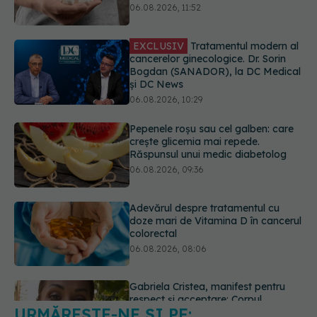
și DC News
06.08.2026, 10:29
Pepenele roșu sau cel galben: care
crește glicemia mai repede.
Răspunsul unui medic diabetolog
06.08.2026, 09:36
Adevărul despre tratamentul cu
doze mari de Vitamina D în cancerul
colorectal
06.08.2026, 08:06
Gabriela Cristea, manifest pentru
respect și acceptare: Corpul
fiecăruia spune o poveste
05.08.2026, 21:23
URMĂREȘTE-NE ȘI PE:
Medicii de la Fundeni demontează
unul dintre cele mai răspândite
mituri despre diabet