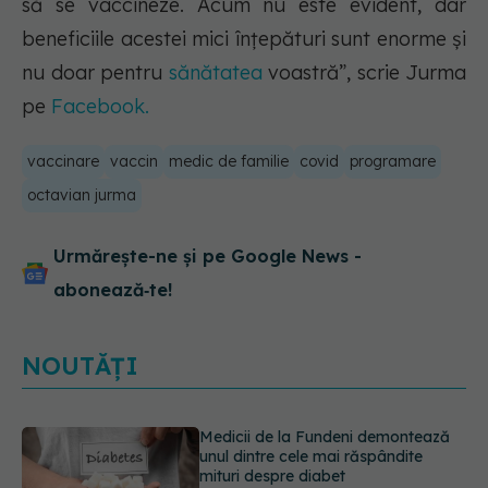
să se vaccineze. Acum nu este evident, dar
beneficiile acestei mici înțepături sunt enorme și
nu doar pentru
sănătatea
voastră”, scrie Jurma
pe
Facebook.
vaccinare
vaccin
medic de familie
covid
programare
octavian jurma
Urmărește-ne și pe Google News -
abonează‑te!
NOUTĂȚI
EXCLUSIV
Tratamentul modern al
cancerelor ginecologice. Dr. Sorin
Bogdan (SANADOR), la DC Medical