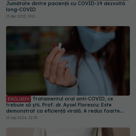
15 dec 2025, 19:11
Tratamentul oral anti-COVID, ce
EXCLUSIV
trebuie să știi. Prof. dr. Aysel Florescu: Este
demonstrat ca eficiență virală. A redus foarte
mult riscul de spitalizare
15 sep 2024, 22:33