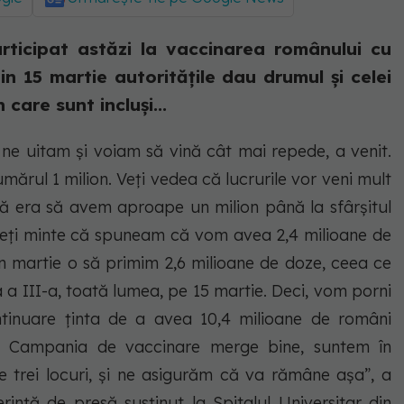
articipat astăzi la vaccinarea românului cu
n 15 martie autoritățile dau drumul și celei
care sunt incluși...
e uitam și voiam să vină cât mai repede, a venit.
ărul 1 milion. Veți vedea că lucrurile vor veni mult
ală era să avem aproape un milion până la sfârșitul
ineți minte că spuneam că vom avea 2,4 milioane de
 în martie o să primim 2,6 milioane de doze, ceea ce
a III-a, toată lumea, pe 15 martie. Deci, vom porni
tinuare ținta de a avea 10,4 milioane de români
rie. Campania de vaccinare merge bine, suntem în
e trei locuri, și ne asigurăm că va rămâne așa”, a
rință de presă susținut la Spitalul Universitar din