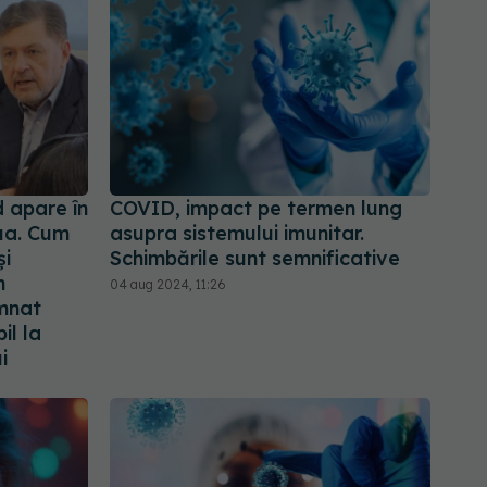
 apare în
COVID, impact pe termen lung
lua. Cum
asupra sistemului imunitar.
și
Schimbările sunt semnificative
n
04 aug 2024, 11:26
emnat
il la
i