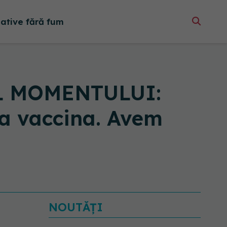
native fără fum
UL MOMENTULUI:
a vaccina. Avem
NOUTĂȚI