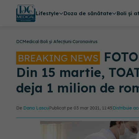
Lifestyle
Doza de sănătate
Boli și a
DCMedical
›
Boli și Afecțiuni
›
Coronavirus
FOTO:
BREAKING NEWS
Din 15 martie, TOA
deja 1 milion de ro
De
Dana Lascu
Publicat pe 03 mar 2021, 11:45
Distribuie ac