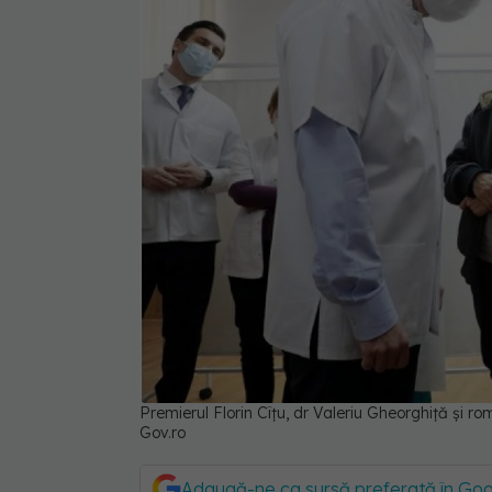
Premierul Florin Cîțu, dr Valeriu Gheorghiță și 
Gov.ro
Adaugă-ne ca sursă preferată în Go