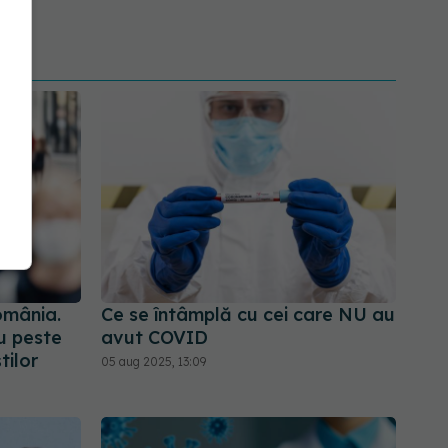
omânia.
Ce se întâmplă cu cei care NU au
u peste
avut COVID
tilor
05 aug 2025, 13:09