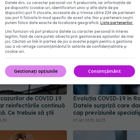
Datele dvs. cu caracter personal vor fi prelucrate, iar informațiile de
abonează‑te!
pe dispozitiv (cookie-uri, identificatori unici și alte date de pe
dispozitiv) pot fi stocate, accesate de și trimise către 224 de parteneri
sau pot fi folosite în mod specific de acest site. Noi și partenerii noștri
putem folosi date exacte de localizare geografică.
Lista partenerilor.
Unii furnizori vă pot prelucra datele cu caracter personal în interes
legitim, față de care puteți obiecta prin gestionarea opțiunilor de mai
jos. Căutați un link în partea de jos a acestei pagini pentru a gestiona
sau a vă retrage consimțământul în setările de confidențialitate și
cookie-uri.
Gestionați opțiunile
Consimțământ
cazurilor de COVID 19
Evoluția COVID-19 în R
r reinfectările continuă
Datele surpriză care da
ă. Ce trebuie să știi
cap previziunile specialiș
6:30
07 oct 2025, 16:23