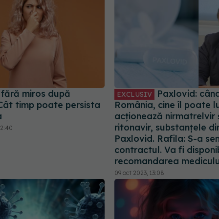
 fără miros după
Paxlovid: când
EXCLUSIV
ât timp poate persista
România, cine îl poate 
a
acționează nirmatrelvir 
ritonavir, substanțele di
22:40
Paxlovid. Rafila: S-a s
contractul. Va fi disponib
recomandarea mediculu
09 oct 2023, 13:08