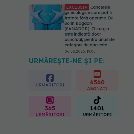
EXCLUSIV
Cancerele
ginecologice care pot fi
tratate fără operație. Dr.
Sorin Bogdan
(SANADOR): Chirurgia
este indicată doar
punctual, pentru anumite
categorii de paciente
06.08.2026, 19:05
URMĂREȘTE-NE ȘI PE:
EXCLUSIV
Brahiterapie
vs radioterapie externă în
cancerul ginecologic. Dr.
Sorin Bogdan (SANADOR)
6560
URMĂRITORI
explică diferența și cum
ABONAȚI
acționează tratamentul
06.08.2026, 22:49
365
1401
URMĂRITORI
URMĂRITORI