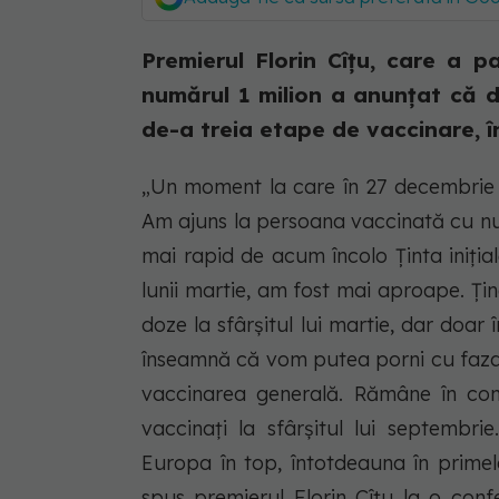
Premierul Florin Cîțu, care a p
numărul 1 milion a anunțat că di
de-a treia etape de vaccinare, în 
„Un moment la care în 27 decembrie n
Am ajuns la persoana vaccinată cu num
mai rapid de acum încolo Ținta iniți
lunii martie, am fost mai aproape. Ț
doze la sfârșitul lui martie, dar doar
înseamnă că vom putea porni cu faza 
vaccinarea generală. Rămâne în con
vaccinați la sfârșitul lui septemb
Europa în top, întotdeauna în primel
spus premierul Florin Cîțu la o confe