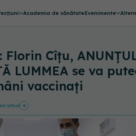
fecțiuni
Academia de sănătate
Evenimente
Alter
 Florin Cîțu, ANUNȚ
TĂ LUMMEA se va pute
mâni vaccinați
est articol