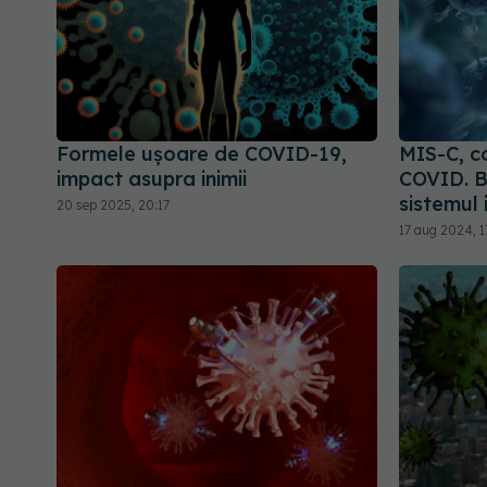
Formele ușoare de COVID-19,
MIS-C, c
impact asupra inimii
COVID. B
sistemul 
20 sep 2025, 20:17
17 aug 2024, 1