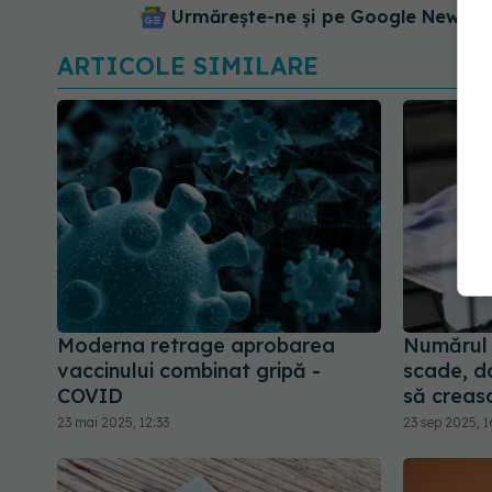
Urmărește-ne și pe Google News - 
ARTICOLE SIMILARE
Moderna retrage aprobarea
Numărul 
vaccinului combinat gripă -
scade, da
COVID
să creasc
23 mai 2025, 12:33
23 sep 2025, 1