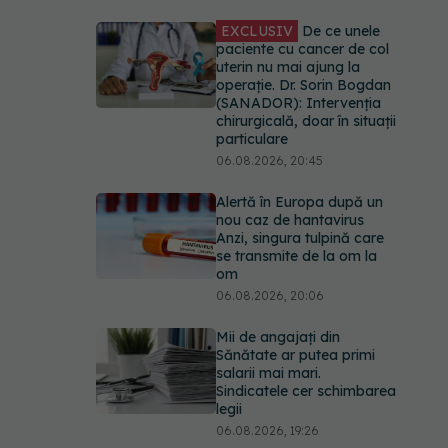
EXCLUSIV
De ce unele
paciente cu cancer de col
uterin nu mai ajung la
operație. Dr. Sorin Bogdan
(SANADOR): Intervenția
chirurgicală, doar în situații
particulare
06.08.2026, 20:45
Alertă în Europa după un
nou caz de hantavirus
Anzi, singura tulpină care
se transmite de la om la
om
06.08.2026, 20:06
Mii de angajați din
Sănătate ar putea primi
salarii mai mari.
Sindicatele cer schimbarea
legii
06.08.2026, 19:26