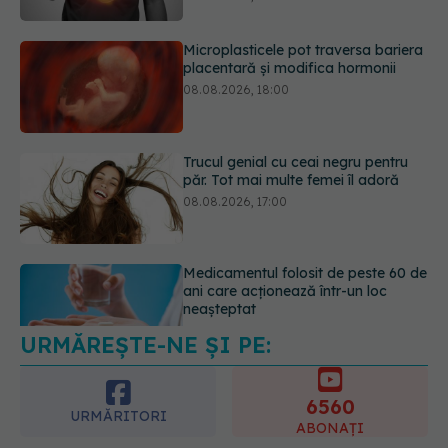
Trucul genial cu ceai negru pentru
păr. Tot mai multe femei îl adoră
08.08.2026, 17:00
Medicamentul folosit de peste 60 de
ani care acționează într-un loc
neașteptat
08.08.2026, 16:00
URMĂREȘTE-NE ȘI PE:
Transpirații nocturne: semnul ignorat
care poate ascunde probleme
serioase de sănătate
6560
08.08.2026, 20:00
URMĂRITORI
ABONAȚI
365
1401