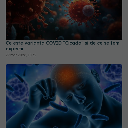
Ce este varianta COVID "Cicada" și de ce se tem
experții
29 mar 2026, 10:32
Ce se întâmplă dacă ai avut COVID. Legătura
dură cu AVC și Parkinson
25 aug 2025, 12:58