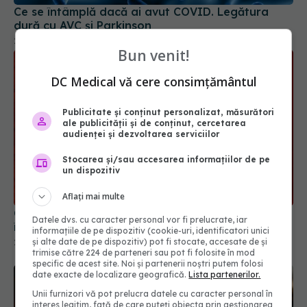
Bun venit!
DC Medical vă cere consimțământul
Publicitate și conținut personalizat, măsurători
ale publicității și de conținut, cercetarea
audienței și dezvoltarea serviciilor
Stocarea și/sau accesarea informațiilor de pe
Celule zombie în vasele de sânge. Uite ce s-a
un dispozitiv
întâmplat cu sângele tău dacă ai avut COVID
Aflați mai multe
28 iul 2025, 15:08
Datele dvs. cu caracter personal vor fi prelucrate, iar
informațiile de pe dispozitiv (cookie-uri, identificatori unici
și alte date de pe dispozitiv) pot fi stocate, accesate de și
trimise către 224 de parteneri sau pot fi folosite în mod
specific de acest site. Noi și partenerii noștri putem folosi
date exacte de localizare geografică.
Lista partenerilor.
Unii furnizori vă pot prelucra datele cu caracter personal în
interes legitim, față de care puteți obiecta prin gestionarea