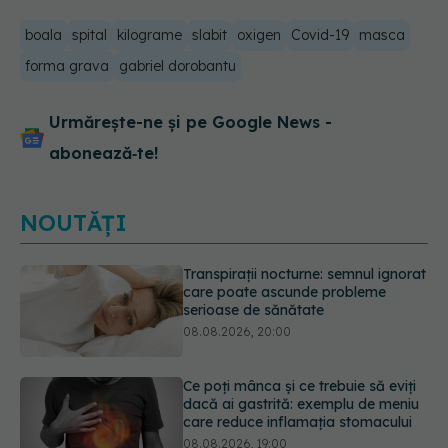
boala
spital
kilograme
slabit
oxigen
Covid-19
masca
forma grava
gabriel dorobantu
Urmărește-ne și pe Google News -
abonează‑te!
NOUTĂȚI
Ce poți mânca și ce trebuie să eviți
dacă ai gastrită: exemplu de meniu
care reduce inflamația stomacului
08.08.2026, 19:00
Microplasticele pot traversa bariera
placentară și modifica hormonii
08.08.2026, 18:00