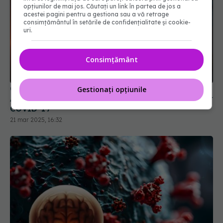
opțiunilor de mai jos. Căutați un link în partea de jos a
acestei pagini pentru a gestiona sau a vă retrage
consimțământul în setările de confidențialitate și cookie-
uri.
Câți oameni au murit, de fapt, de COVID?
Consimțământ
Adevărul nespus despre numărul real al deceselor
COVID-19
21 mar 2025, 16:32
Gestionați opțiunile