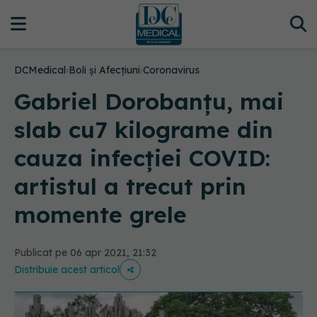
DCMedical
›
Boli și Afecțiuni
›
Coronavirus
Gabriel Dorobanțu, mai
slab cu7 kilograme din
cauza infecției COVID:
artistul a trecut prin
momente grele
Publicat pe 06 apr 2021, 21:32
Distribuie acest articol