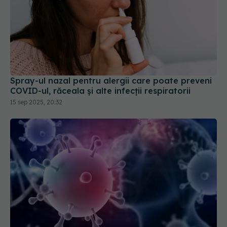
Spray-ul nazal pentru alergii care poate preveni
COVID-ul, răceala și alte infecții respiratorii
15 sep 2025, 20:32
S-au descoperit inflamaţii și umflături în creier la
persoanele cu long-COVID