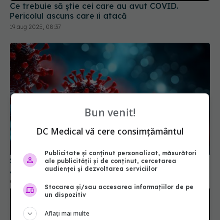
Ce trebuie să știe cei care au avut COVID.
Pericolul ascuns care îi atacă
19 aug 2025, 08:37
Bun venit!
DC Medical vă cere consimțământul
Publicitate și conținut personalizat, măsurători
Suprafețele din lemn reduc transmiterea COVID.
ale publicității și de conținut, cercetarea
audienței și dezvoltarea serviciilor
Au proprietăți antivirale naturale
02 sep 2024, 14:49
Stocarea și/sau accesarea informațiilor de pe
un dispozitiv
Aflați mai multe