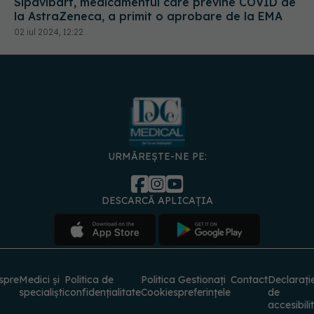
Sipavibart, medicamentul care previne COVID de
la AstraZeneca, a primit o aprobare de la EMA
02 iul 2024, 12:22
URMĂREȘTE-NE PE:
DESCARCĂ APLICAȚIA
spre
Medici și
Politica de
Politica
Gestionați
Contact
Declarați
specialiști
confidențialitate
Cookies
preferințele
de
accesibili