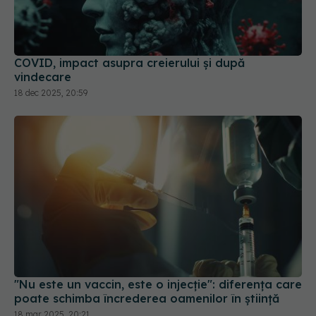
COVID, impact asupra creierului și după
vindecare
18 dec 2025, 20:59
"Nu este un vaccin, este o injecție": diferența care
poate schimba încrederea oamenilor în știință
18 mar 2025, 20:21