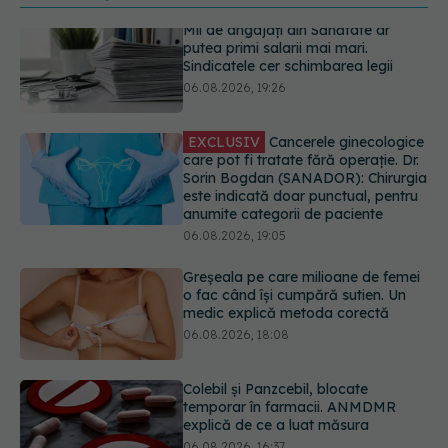
EXCLUSIV
Cancerele ginecologice
care pot fi tratate fără operație. Dr.
Sorin Bogdan (SANADOR): Chirurgia
este indicată doar punctual, pentru
anumite categorii de paciente
06.08.2026, 19:05
Greșeala pe care milioane de femei
o fac când își cumpără sutien. Un
medic explică metoda corectă
06.08.2026, 18:08
Colebil și Panzcebil, blocate
temporar în farmacii. ANMDMR
explică de ce a luat măsura
06.08.2026, 16:37
Cum aleg medicii combinația
potrivită de medicamente pentru