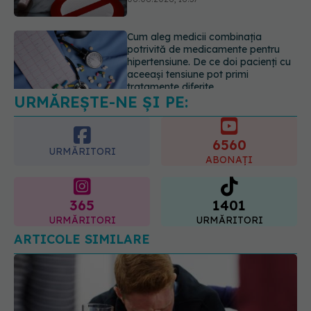
hipertensiune. De ce doi pacienți cu
aceeași tensiune pot primi
tratamente diferite
06.08.2026, 16:19
Mii de angajați din Sănătate ar
putea primi salarii mai mari.
Sindicatele cer schimbarea legii
URMĂREȘTE-NE ȘI PE:
06.08.2026, 19:26
6560
URMĂRITORI
ABONAȚI
365
1401
URMĂRITORI
URMĂRITORI
ARTICOLE SIMILARE