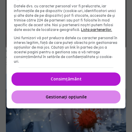
Datele dvs. cu caracter personal vor fi prelucrate, iar
informațiile de pe dispozitiv (cookie-uri, identificatori unici
și alte date de pe dispozitiv) pot fi stocate, accesate de și
trimise către 224 de parteneri sau pot fi folosite în mod
specific de acest site. Noi și partenerii noștri putem folosi
date exacte de localizare geografică.
Lista partenerilor.
Unii furnizori vă pot prelucra datele cu caracter personal în
interes legitim, față de care puteți obiecta prin gestionarea
opțiunilor de mai jos. Căutați un link în partea de jos a
Ceața cerebrală din Long COVID, descifrată. De
acestei pagini pentru a gestiona sau a vă retrage
ce milioane de oameni au pierderi de memorie
consimțământul în setările de confidențialitate și cookie-
uri.
13 oct 2025, 08:27
Consimțământ
Gestionați opțiunile