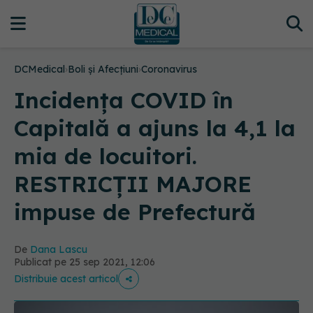
DCMedical
›
Boli și Afecțiuni
›
Coronavirus
Incidența COVID în
Capitală a ajuns la 4,1 la
mia de locuitori.
RESTRICȚII MAJORE
impuse de Prefectură
De
Dana Lascu
Publicat pe 25 sep 2021, 12:06
Distribuie acest articol