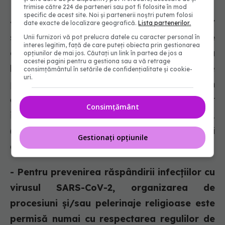
trimise către 224 de parteneri sau pot fi folosite în mod
specific de acest site. Noi și partenerii noștri putem folosi
- Activitatea cultelor religioase, inclusiv
date exacte de localizare geografică.
Lista partenerilor.
slujbele și rugăciunile colective, se
Unii furnizori vă pot prelucra datele cu caracter personal în
interes legitim, față de care puteți obiecta prin gestionarea
desfășoară în interiorul și/sau în afara
opțiunilor de mai jos. Căutați un link în partea de jos a
acestei pagini pentru a gestiona sau a vă retrage
lăcașurilor de cult,
cu respectarea regulilor de
consimțământul în setările de confidențialitate și cookie-
uri.
protecție sanitară, stabilite prin ordinul comun
al ministrului sănătății și al ministrului afacerilor
Consimțământ
interne, emis în temeiul art. 45 și al art. 71 alin.
(2) din Legea nr. 55/2020, cu modificările și
Gestionați opțiunile
completările ulterioare.
- Pentru prevenirea răspândirii infecțiilor cu
virusul SARS-CoV-2, organizarea de
procesiuni și/sau pelerinaje religioase este
permisă numai cu respectarea regulilor de