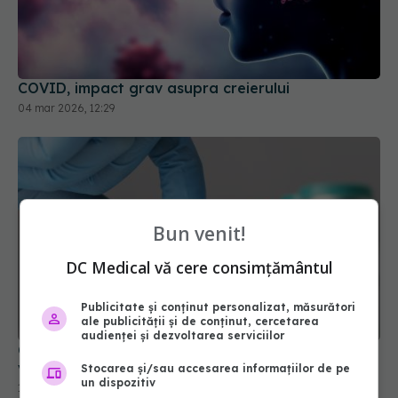
COVID, impact grav asupra creierului
04 mar 2026, 12:29
Bun venit!
DC Medical vă cere consimțământul
Publicitate și conținut personalizat, măsurători
ale publicității și de conținut, cercetarea
audienței și dezvoltarea serviciilor
Canada anulează acordul pentru fabricarea
vaccinurilor Novavax Covid-19
Stocarea și/sau accesarea informațiilor de pe
un dispozitiv
12 mar 2025, 09:37