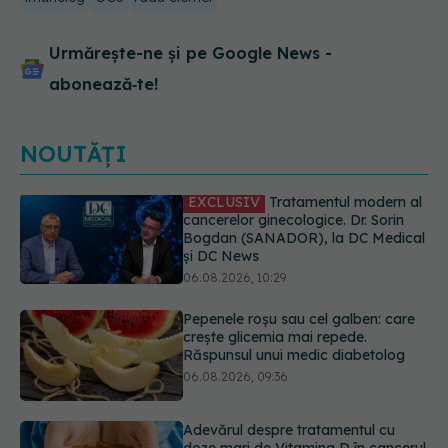
Urmărește-ne și pe Google News -
abonează‑te!
NOUTĂȚI
Pepenele roșu sau cel galben: care
crește glicemia mai repede.
Răspunsul unui medic diabetolog
06.08.2026, 09:36
Adevărul despre tratamentul cu
doze mari de Vitamina D în cancerul
colorectal
06.08.2026, 08:06