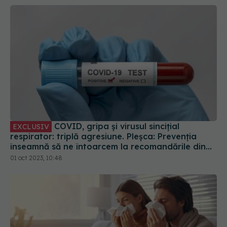
COVID, gripa și virusul sincițial
EXCLUSIV
respirator: triplă agresiune. Pleșca: Prevenția
înseamnă să ne întoarcem la recomandările din
timpul pandemiei!
01 oct 2023, 10:48