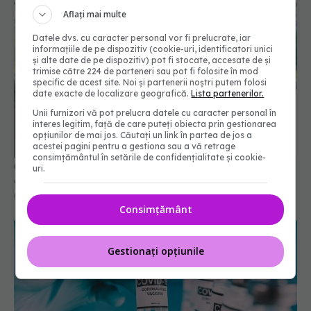
Aflați mai multe
Datele dvs. cu caracter personal vor fi prelucrate, iar
informațiile de pe dispozitiv (cookie-uri, identificatori unici
și alte date de pe dispozitiv) pot fi stocate, accesate de și
trimise către 224 de parteneri sau pot fi folosite în mod
specific de acest site. Noi și partenerii noștri putem folosi
date exacte de localizare geografică.
Lista partenerilor.
Unii furnizori vă pot prelucra datele cu caracter personal în
interes legitim, față de care puteți obiecta prin gestionarea
opțiunilor de mai jos. Căutați un link în partea de jos a
acestei pagini pentru a gestiona sau a vă retrage
consimțământul în setările de confidențialitate și cookie-
COVID-19 revine în România. Medicii, semnal de
uri.
alarmă
02 sep 2025, 15:51
Consimțământ
Gestionați opțiunile