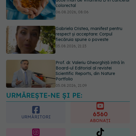
Gabriela Cristea, manifest pentru
respect și acceptare: Corpul
fiecăruia spune o poveste
05.08.2026, 21:23
Prof. dr. Valeriu Gheorghiță intră în
Board-ul Editorial al revistei
Scientific Reports, din Nature
Portfolio
05.08.2026, 21:09
EXCLUSIV
Tratamentul modern al
cancerelor ginecologice. Dr. Sorin
Bogdan (SANADOR), la DC Medical
și DC News
06.08.2026, 10:29
URMĂREȘTE-NE ȘI PE:
6560
URMĂRITORI
ABONAȚI