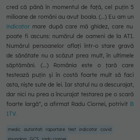
cred că până în momentul de față, cel puțin 5
milioane de români au avut boala. (...) Eu am un
indicator
mare după care mă ghidez, care nu
poate fi ascuns: numărul de oameni de la ATI.
Numărul persoanelor aflați într-o stare gravă
de sănătate nu a scăzut prea mult, în ultimele
săptămâni. (...) România este o țară care
testează puțin și în costă foarte mult să faci
asta, niște sute de lei. Iar statul nu a descurajat,
dar nici nu prea a încurajat testarea pe o scară
foarte largă",
a afirmat Radu Ciornei, potrivit
B
1TV.
medic
autoritati
raportare
test
indicator
covid
imunolog
GCS
radu ciornei