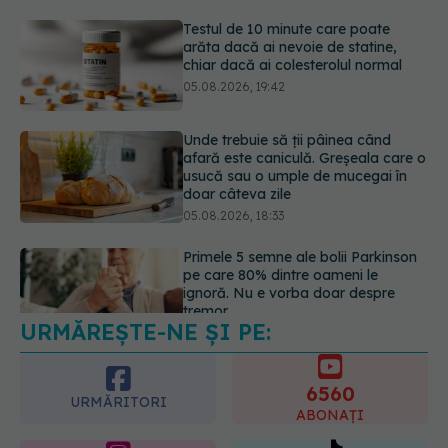
05.08.2026, 19:42
Unde trebuie să ții pâinea când
afară este caniculă. Greșeala care o
usucă sau o umple de mucegai în
doar câteva zile
05.08.2026, 18:33
Primele 5 semne ale bolii Parkinson
pe care 80% dintre oameni le
ignoră. Nu e vorba doar despre
tremor
05.08.2026, 17:31
URMĂREȘTE-NE ȘI PE:
Gabriela Cristea, manifest pentru
respect și acceptare: Corpul
fiecăruia spune o poveste
6560
05.08.2026, 21:23
URMĂRITORI
ABONAȚI
365
1401