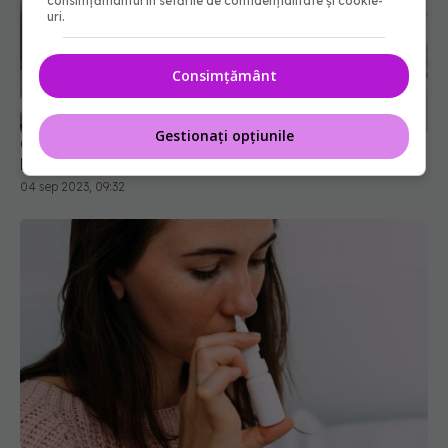
consimțământul în setările de confidențialitate și cookie-
uri.
Consimțământ
COVID, încă un efect negativ. Duce la
hipertensiune arterială și boli cardiovasculare
Gestionați opțiunile
04 sep 2023, 09:32
Spray-ul nazal pentru alergii care poate preveni
COVID-ul, răceala și alte infecții respiratorii