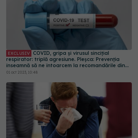
COVID, gripa și virusul sincițial
EXCLUSIV
respirator: triplă agresiune. Pleșca: Prevenția
înseamnă să ne întoarcem la recomandările din
timpul pandemiei!
01 oct 2023, 10:48