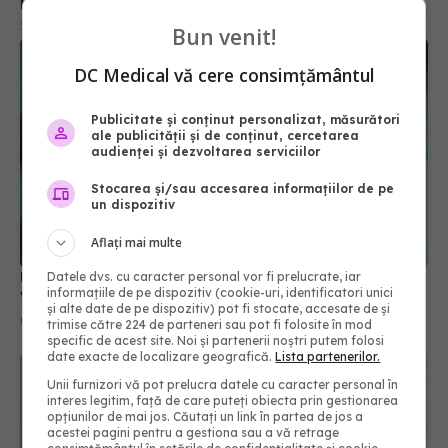
Bun venit!
DC Medical vă cere consimțământul
Publicitate și conținut personalizat, măsurători
ale publicității și de conținut, cercetarea
audienței și dezvoltarea serviciilor
Stocarea și/sau accesarea informațiilor de pe
un dispozitiv
UE a autorizat vaccinul actualizat pentru COVID.
Aflați mai multe
Vizează tulpina JN.1
09 oct 2024, 18:07
Datele dvs. cu caracter personal vor fi prelucrate, iar
informațiile de pe dispozitiv (cookie-uri, identificatori unici
și alte date de pe dispozitiv) pot fi stocate, accesate de și
trimise către 224 de parteneri sau pot fi folosite în mod
specific de acest site. Noi și partenerii noștri putem folosi
date exacte de localizare geografică.
Lista partenerilor.
Unii furnizori vă pot prelucra datele cu caracter personal în
interes legitim, față de care puteți obiecta prin gestionarea
opțiunilor de mai jos. Căutați un link în partea de jos a
acestei pagini pentru a gestiona sau a vă retrage