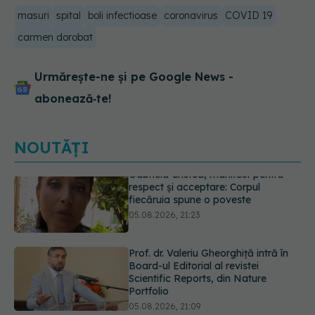
masuri
spital
boli infectioase
coronavirus
COVID 19
carmen dorobat
Urmărește-ne și pe Google News -
abonează‑te!
NOUTĂȚI
Prof. dr. Valeriu Gheorghiță intră în
Board-ul Editorial al revistei
Scientific Reports, din Nature
Portfolio
05.08.2026, 21:09
Testul de 10 minute care poate
arăta dacă ai nevoie de statine,
chiar dacă ai colesterolul normal