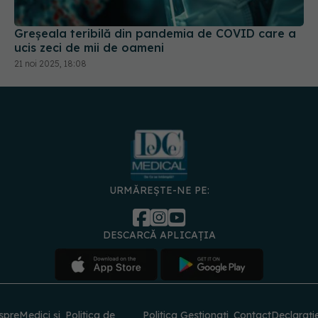
Greșeala teribilă din pandemia de COVID care a
ucis zeci de mii de oameni
21 noi 2025, 18:08
URMĂREȘTE-NE PE:
DESCARCĂ APLICAȚIA
spre
Medici și
Politica de
Politica
Gestionați
Contact
Declarați
specialiști
confidențialitate
Cookies
preferințele
de
accesibili