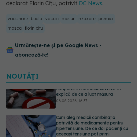
declarat Florin Cîțu, potrivit
DC News.
vaccinare
boala
vaccin
masuri
relaxare
premier
masca
florin citu
Urmărește-ne și pe Google News -
abonează‑te!
NOUTĂȚI
Cum aleg medicii combinația
potrivită de medicamente pentru
hipertensiune. De ce doi pacienți cu
aceeași tensiune pot primi
tratamente diferite
06.08.2026, 16:19