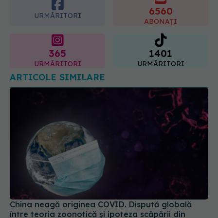
6560
URMĂRITORI
ABONAȚI
365
1401
URMĂRITORI
URMĂRITORI
ARTICOLE SIMILARE
China neagă originea COVID. Dispută globală
între teoria zoonotică și ipoteza scăpării din