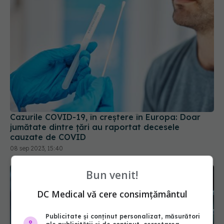
Cazurile COVID-19, în creștere în Europa: Doar
jumătate dintre țări au raportat decesele
cauzate de COVID
08 sep 2023, 15:40
Bun venit!
DC Medical vă cere consimțământul
Publicitate și conținut personalizat, măsurători