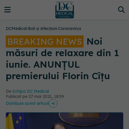
DCMedical
›
Boli și Afecțiuni
›
Coronavirus
Noi
BREAKING NEWS
măsuri de relaxare din 1
iunie. ANUNȚUL
premierului Florin Cîțu
De
Echipa DC Medical
Publicat pe 27 mai 2021, 18:59
Distribuie acest articol