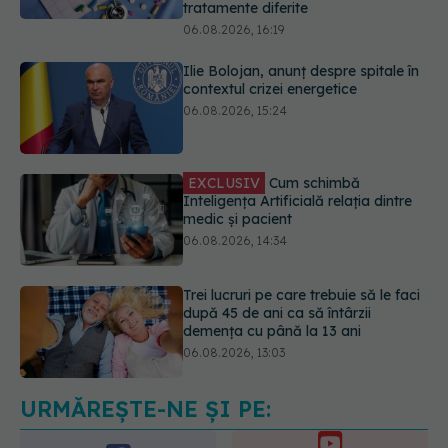
Ilie Bolojan, anunț despre spitale în
contextul crizei energetice
06.08.2026, 15:24
EXCLUSIV
Cum schimbă
Inteligența Artificială relația dintre
medic și pacient
06.08.2026, 14:34
Trei lucruri pe care trebuie să le faci
după 45 de ani ca să întârzii
demența cu până la 13 ani
06.08.2026, 13:03
Colebil și Panzcebil, blocate
temporar în farmacii. ANMDMR
explică de ce a luat măsura
06.08.2026, 16:37
URMĂREȘTE-NE ȘI PE: