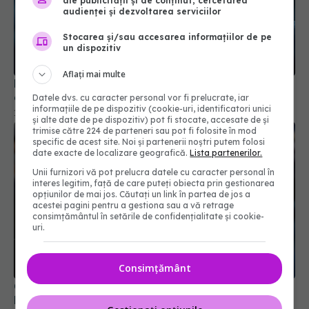
ale publicității și de conținut, cercetarea
audienței și dezvoltarea serviciilor
Stocarea și/sau accesarea informațiilor de pe
un dispozitiv
Aflați mai multe
MIS-C, complicația pediatrică a COVID. Boala,
confundată de sistemul imunitar al copiilor
Datele dvs. cu caracter personal vor fi prelucrate, iar
informațiile de pe dispozitiv (cookie-uri, identificatori unici
17 aug 2024, 17:45
și alte date de pe dispozitiv) pot fi stocate, accesate de și
trimise către 224 de parteneri sau pot fi folosite în mod
specific de acest site. Noi și partenerii noștri putem folosi
date exacte de localizare geografică.
Lista partenerilor.
Unii furnizori vă pot prelucra datele cu caracter personal în
interes legitim, față de care puteți obiecta prin gestionarea
opțiunilor de mai jos. Căutați un link în partea de jos a
acestei pagini pentru a gestiona sau a vă retrage
consimțământul în setările de confidențialitate și cookie-
uri.
Consimțământ
Creștere îngrijorătoare a cazurilor COVID-19 în
România