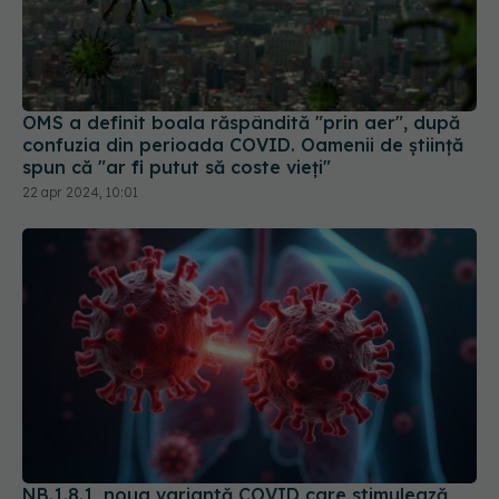
OMS a definit boala răspândită "prin aer", după
confuzia din perioada COVID. Oamenii de știință
spun că "ar fi putut să coste vieți"
22 apr 2024, 10:01
NB.1.8.1, noua variantă COVID care stimulează