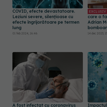
COVID, efecte devastatoare.
EXCLUSIV
Leziuni severe, silențioase cu
care o f
efecte îngrijorătoare pe termen
Adrian M
lung
bomboa
01 feb 2024, 16:46
14 dec 2023, 1
A fost infectat cu coronavirus
Impactul