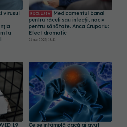
 virusul
Medicamentul banal
EXCLUSIV
pentru răceli sau infecții, nociv
nția
pentru sănătate. Anca Crupariu:
em la
Efect dramatic
l
21 noi 2023, 18:11
OVID 19
Ce se întâmplă dacă ai avut