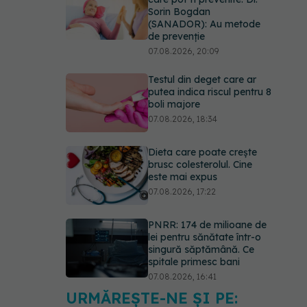
Sorin Bogdan
(SANADOR): Au metode
de prevenție
07.08.2026, 20:09
Testul din deget care ar
putea indica riscul pentru 8
boli majore
07.08.2026, 18:34
Dieta care poate crește
brusc colesterolul. Cine
este mai expus
07.08.2026, 17:22
PNRR: 174 de milioane de
lei pentru sănătate într-o
singură săptămână. Ce
spitale primesc bani
07.08.2026, 16:41
URMĂREȘTE-NE ȘI PE:
Ce spune culoarea ta