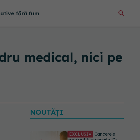
native fără fum
dru medical, nici pe
NOUTĂȚI
EXCLUSIV
Cancerele
care pot fi prevenite. Dr.