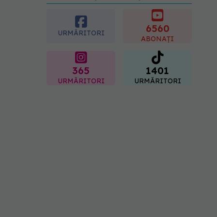
preferată despre vârsta
pe care o ai. Care este
"codul cromatic" al
6560
URMĂRITORI
generațiilor
ABONAȚI
07.08.2026, 21:29
365
1401
URMĂRITORI
URMĂRITORI