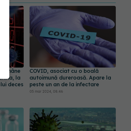
 rămâne
COVID, asociat cu o boală
China, la
autoimună dureroasă. Apare la
ului deces
peste un an de la infectare
05 mar 2024, 08:46