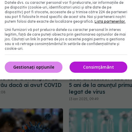
Datele dvs. cu caracter personal vor fi prelucrate, iar informațiile de
pe dispozitiv (cookie-uri, identificatori unici și alte date de pe
dispozitiv) pot fi stocate, accesate de și trimise către 224 de parteneri
sau pot fi folosite în mod specific de acest site. Noi și partenerii noștri
putem folosi date exacte de localizare geografică.
Lista partenerilor.
Unii furnizori vă pot prelucra datele cu caracter personal în interes
legitim, față de care puteți obiecta prin gestionarea opțiunilor de mai
jos. Căutați un link în partea de jos a acestei pagini pentru a gestiona
sau a vă retrage consimțământul în setările de confidențialitate și
cookie-uri.
Gestionați opțiunile
Consimțământ
mbie în vasele de
Pandemia de COVID-19
te ce s-a întâmplat cu
doar un subiect tabu în 
tău dacă ai avut COVID
5 ani de la anunțul prim
legat de virus
5:08
13 ian 2025, 09:49