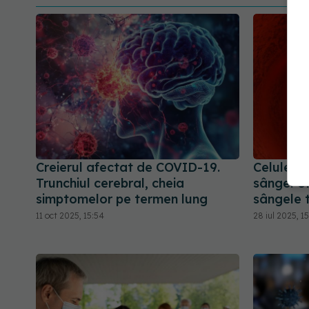
Creierul afectat de COVID-19.
Celule zo
Trunchiul cerebral, cheia
sânge. Ui
simptomelor pe termen lung
sângele 
11 oct 2025, 15:54
28 iul 2025, 1