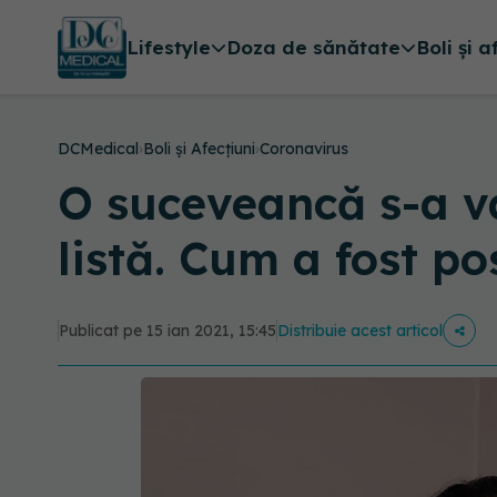
Lifestyle
Doza de sănătate
Boli și a
DCMedical
›
Boli și Afecțiuni
›
Coronavirus
O suceveancă s-a va
listă. Cum a fost po
Publicat pe 15 ian 2021, 15:45
Distribuie acest articol