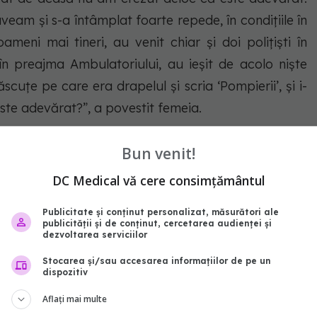
eam și s-a întâmplat foarte repede, în condițiile în
ameni mai tineri, au venit chiar și doi polițiști în
n preajma Ambulatoriului, au ieșit de acolo niște
uțe pe care era drapelul și scria ‘Pompierii’, și i-
Este adevărat?”, a povestit femeia.
Bun venit!
ntru omenire. #Pfizer Să-l faceți ca nu doare ????
DC Medical vă cere consimțământul
Publicitate și conținut personalizat, măsurători ale
e
Miercuri, 13 ianuarie 2021
publicității și de conținut, cercetarea audienței și
dezvoltarea serviciilor
in
Stocarea și/sau accesarea informațiilor de pe un
dispozitiv
abonează‑te!
Aflați mai multe