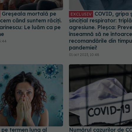
Greșeala mortală pe
COVID, gripa și
EXCLUSIV
acem când suntem răciți.
sincițial respirator: triplă
arinescu: Le luăm ca pe
agresiune. Pleșca: Preve
ne
înseamnă să ne întoarc
recomandările din timpu
5:44
pandemiei!
01 oct 2023, 10:48
 pe termen lung al
Numărul cazurilor de C