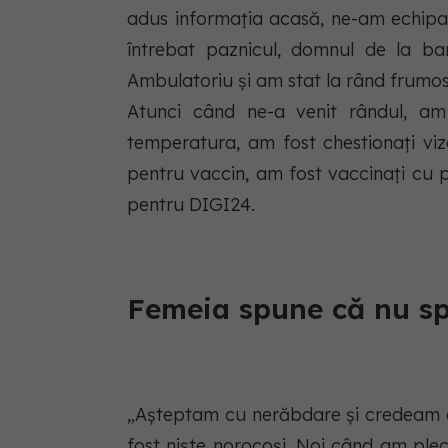
adus informația acasă, ne-am echipat 
întrebat paznicul, domnul de la ba
Ambulatoriu și am stat la rând frumos, o
Atunci când ne-a venit rândul, am 
temperatura, am fost chestionați vizavi
pentru vaccin, am fost vaccinați cu 
pentru DIGI24.
Femeia spune că nu sp
„Așteptam cu nerăbdare și credeam c
fost niște norocoși. Noi când am ple