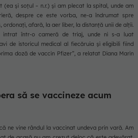
(ea și soțul – n.r.) și am plecat la spital, unde am
rieră, despre ce este vorba, ne-a îndrumat spre
rdonați, afară, la aer liber, la distanță unii de alții.
intrat într-o cameră de triaj, unde ni s-a luat
 de istoricul medical al fiecăruia și eligibili fiind
prima doză de vaccin Pfizer”, a relatat Diana Marin
era să se vaccineze acum
ă ne vine rândul la vaccinat undeva prin vară. Am
cat de acasă nu am crezut deloc că este adevărat.