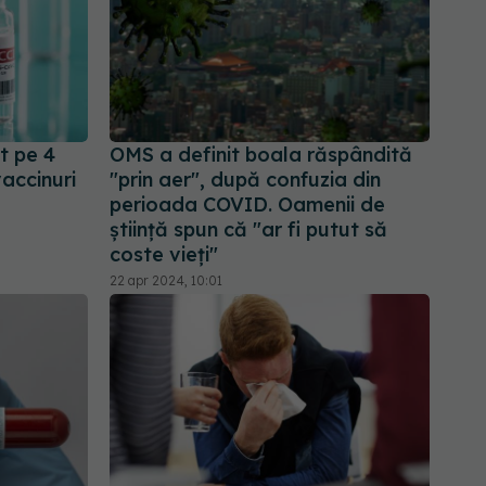
t pe 4
OMS a definit boala răspândită
accinuri
"prin aer", după confuzia din
perioada COVID. Oamenii de
știință spun că "ar fi putut să
coste vieți"
22 apr 2024, 10:01