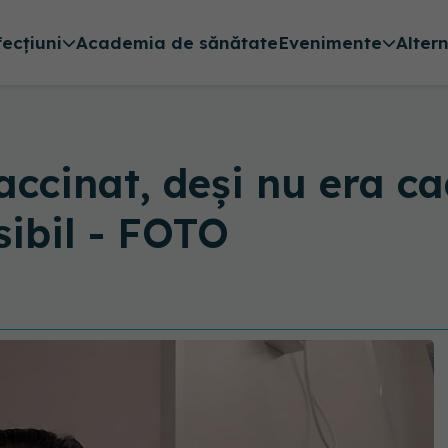
fecțiuni
Academia de sănătate
Evenimente
Alter
ccinat, deși nu era ca
sibil - FOTO