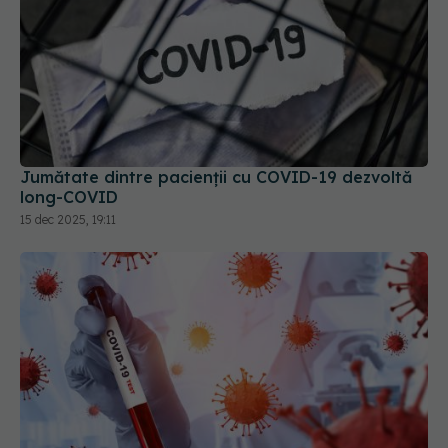
Jumătate dintre pacienții cu COVID-19 dezvoltă
long-COVID
15 dec 2025, 19:11
COVID încă există! Care sunt simptomele în 2025
și cât timp durează. De ce ar fi bine să te testezi?