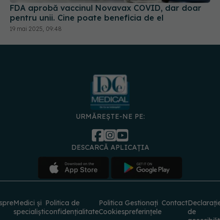
URMĂREȘTE-NE PE:
DESCARCĂ APLICAȚIA
spre
Medici și
Politica de
Politica
Gestionați
Contact
Declarați
specialiști
confidențialitate
Cookies
preferințele
de
accesibili
© 2026 PRESS MEDIA ELECTRONIC S.R.L. Toate drepturile rezervate