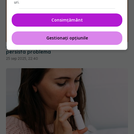
uri.
Consimțământ
Ai rămas fără miros după COVID? Cât timp poate
persista problema
Gestionați opțiunile
25 sep 2025, 22:40
Spray-ul nazal pentru alergii care poate preveni
COVID-ul, răceala și alte infecții respiratorii
15 sep 2025, 20:32