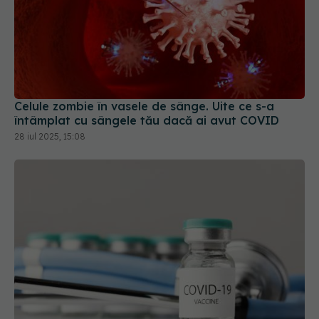
Celule zombie în vasele de sânge. Uite ce s-a
întâmplat cu sângele tău dacă ai avut COVID
28 iul 2025, 15:08
FDA aprobă vaccinul Novavax COVID, dar doar
pentru unii. Cine poate beneficia de el
19 mai 2025, 09:48