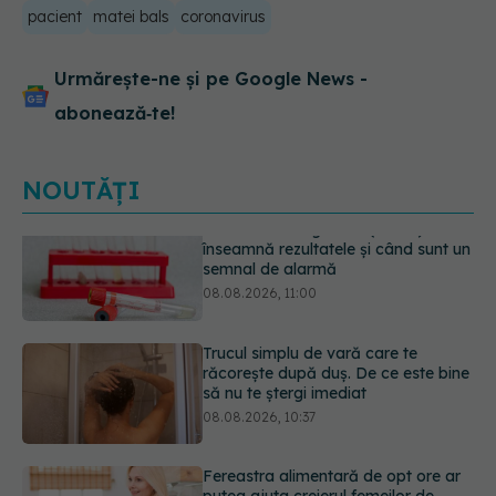
pacient
matei bals
coronavirus
Urmărește-ne și pe Google News -
abonează‑te!
NOUTĂȚI
Trucul simplu de vară care te
răcorește după duș. De ce este bine
să nu te ștergi imediat
08.08.2026, 10:37
Fereastra alimentară de opt ore ar
putea ajuta creierul femeilor de
peste 50 de ani
08.08.2026, 10:00