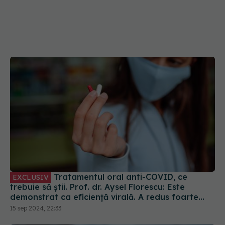
Tratamentul oral anti-COVID, ce
EXCLUSIV
trebuie să știi. Prof. dr. Aysel Florescu: Este
demonstrat ca eficiență virală. A redus foarte
mult riscul de spitalizare
15 sep 2024, 22:33