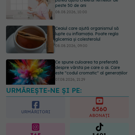
Ceaiul care ajută organismul să
lupte cu inflamația. Poate regla
glicemia și colesterolul
08.08.2026, 09:00
Ce spune culoarea ta preferată
despre vârsta pe care o ai. Care
este "codul cromatic" al generațiilor
07.08.2026, 21:29
URMĂREȘTE-NE ȘI PE:
Analiza de sânge AST (SGOT): ce
înseamnă rezultatele și când sunt un
semnal de alarmă
6560
08.08.2026, 11:00
URMĂRITORI
ABONAȚI
365
1401
URMĂRITORI
URMĂRITORI
ARTICOLE SIMILARE