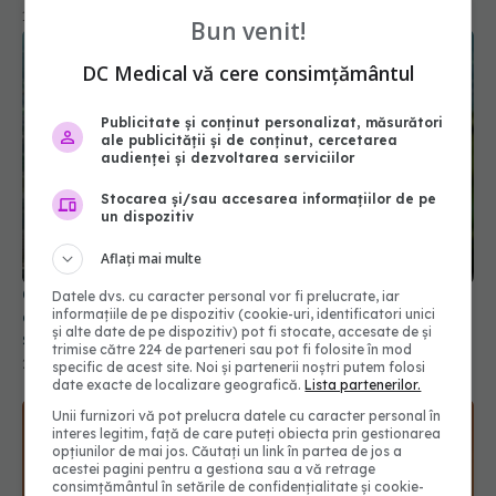
Bun venit!
DC Medical vă cere consimțământul
Publicitate și conținut personalizat, măsurători
ale publicității și de conținut, cercetarea
audienței și dezvoltarea serviciilor
Stocarea și/sau accesarea informațiilor de pe
un dispozitiv
OMS a definit boala răspândită "prin aer", după
confuzia din perioada COVID. Oamenii de știință
Aflați mai multe
spun că "ar fi putut să coste vieți"
22 apr 2024, 10:01
Datele dvs. cu caracter personal vor fi prelucrate, iar
informațiile de pe dispozitiv (cookie-uri, identificatori unici
și alte date de pe dispozitiv) pot fi stocate, accesate de și
trimise către 224 de parteneri sau pot fi folosite în mod
specific de acest site. Noi și partenerii noștri putem folosi
date exacte de localizare geografică.
Lista partenerilor.
Unii furnizori vă pot prelucra datele cu caracter personal în
interes legitim, față de care puteți obiecta prin gestionarea
opțiunilor de mai jos. Căutați un link în partea de jos a
acestei pagini pentru a gestiona sau a vă retrage
consimțământul în setările de confidențialitate și cookie-