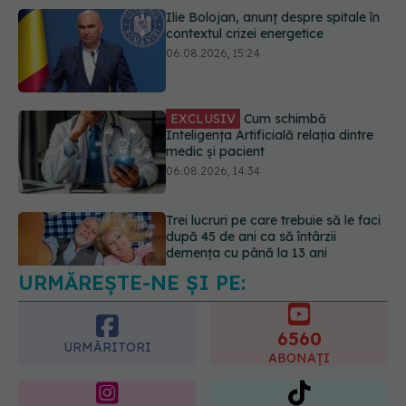
EXCLUSIV
Cum schimbă
Inteligența Artificială relația dintre
medic și pacient
06.08.2026, 14:34
Trei lucruri pe care trebuie să le faci
după 45 de ani ca să întârzii
demența cu până la 13 ani
06.08.2026, 13:03
URMĂREȘTE-NE ȘI PE:
Colebil și Panzcebil, blocate
temporar în farmacii. ANMDMR
explică de ce a luat măsura
6560
06.08.2026, 16:37
URMĂRITORI
ABONAȚI
365
1401
URMĂRITORI
URMĂRITORI
ARTICOLE SIMILARE