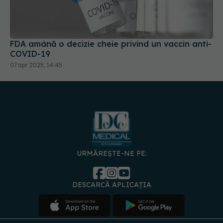
FDA amână o decizie cheie privind un vaccin anti-
COVID-19
07 apr 2025, 14:45
URMĂREȘTE-NE PE:
DESCARCĂ APLICAȚIA
spre
Medici și
Politica de
Politica
Gestionați
Contact
Declarați
specialiști
confidențialitate
Cookies
preferințele
de
accesibili