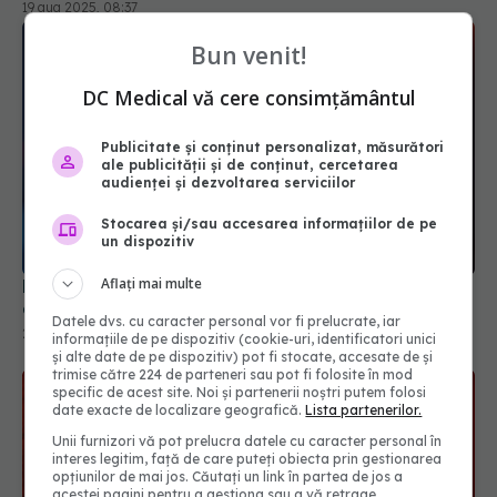
Bun venit!
DC Medical vă cere consimțământul
Publicitate și conținut personalizat, măsurători
ale publicității și de conținut, cercetarea
audienței și dezvoltarea serviciilor
Probleme pulmonare ascunse, descoperite la
Stocarea și/sau accesarea informațiilor de pe
copiii cu long-COVID
un dispozitiv
26 feb 2025, 15:17
Aflați mai multe
Datele dvs. cu caracter personal vor fi prelucrate, iar
informațiile de pe dispozitiv (cookie-uri, identificatori unici
și alte date de pe dispozitiv) pot fi stocate, accesate de și
trimise către 224 de parteneri sau pot fi folosite în mod
specific de acest site. Noi și partenerii noștri putem folosi
date exacte de localizare geografică.
Lista partenerilor.
Unii furnizori vă pot prelucra datele cu caracter personal în
interes legitim, față de care puteți obiecta prin gestionarea
opțiunilor de mai jos. Căutați un link în partea de jos a
acestei pagini pentru a gestiona sau a vă retrage