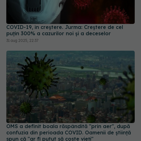
COVID-19, în creștere. Jurma: Creștere de cel
puțin 300% a cazurilor noi și a deceselor
31 aug 2025, 22:37
OMS a definit boala răspândită "prin aer", după
confuzia din perioada COVID. Oamenii de știință
spun că "ar fi putut să coste vieți"
22 apr 2024, 10:01