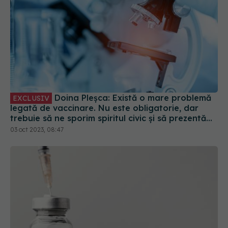
Doina Pleșca: Există o mare problemă
EXCLUSIV
legată de vaccinare. Nu este obligatorie, dar
trebuie să ne sporim spiritul civic și să prezentăm
corect minusurile și plusurile fiecărui vaccin
03 oct 2023, 08:47