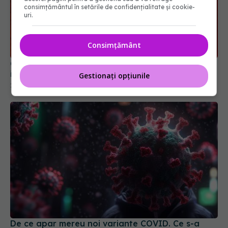
consimțământul în setările de confidențialitate și cookie-
uri.
Celule zombie în vasele de sânge. Uite ce s-a
întâmplat cu sângele tău dacă ai avut COVID
Consimțământ
28 iul 2025, 15:08
Gestionați opțiunile
De ce apar mereu noi variante COVID. Ce s-a
aflat despre boală
11 feb 2026, 15:04