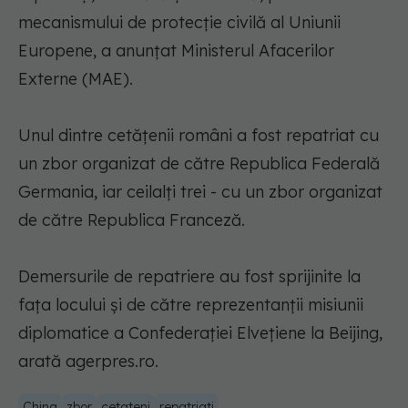
mecanismului de protecţie civilă al Uniunii
Europene, a anunţat Ministerul Afacerilor
Externe (MAE).
Unul dintre cetăţenii români a fost repatriat cu
un zbor organizat de către Republica Federală
Germania, iar ceilalţi trei - cu un zbor organizat
de către Republica Franceză.
Demersurile de repatriere au fost sprijinite la
faţa locului şi de către reprezentanţii misiunii
diplomatice a Confederaţiei Elveţiene la Beijing,
arată agerpres.ro.
China
zbor
cetateni
repatriati