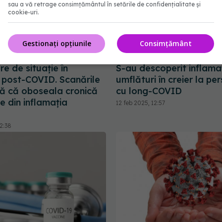
sau a vă retrage consimțământul în setările de confidențialitate și
cookie-uri.
Gestionați opțiunile
Consimțământ
e de situație în
S-au descoperit inflamaţi
 post-COVID. Scanările
umflături în creier la pe
ă că oboseala cronică
cu long-COVID
e din inflamația
12 feb 2025, 12:57
2:38