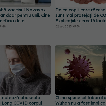
obă vaccinul Novavax
De ce copiii care răcesc
r doar pentru unii. Cine
sunt mai protejați de C
eficia de el
Explicațiile cercetătoril
09:48
02 sep 2025, 09:54
fectează oboseala
China spune că laborato
și Long COVID corpul
Wuhan nu a fost implicat