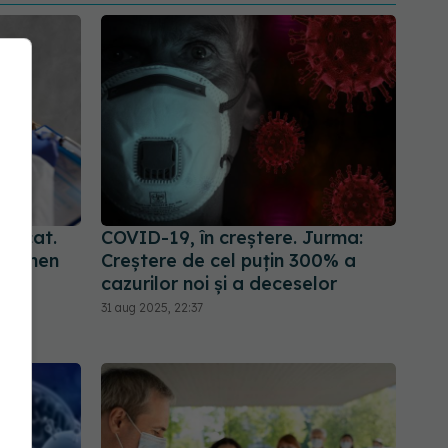
ticat.
COVID-19, în creștere. Jurma:
 termen
Creștere de cel puțin 300% a
cazurilor noi și a deceselor
31 aug 2025, 22:37