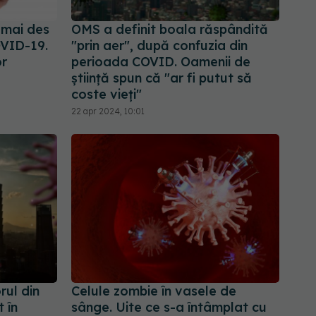
 mai des
OMS a definit boala răspândită
OVID-19.
"prin aer", după confuzia din
or
perioada COVID. Oamenii de
știință spun că "ar fi putut să
coste vieți"
22 apr 2024, 10:01
rul din
Celule zombie în vasele de
 în
sânge. Uite ce s-a întâmplat cu