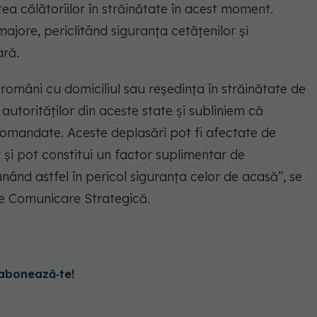
a călătoriilor în străinătate în acest moment.
majore, periclitând siguranța cetățenilor și
ară.
români cu domiciliul sau reședința în străinătate de
autorităților din aceste state și subliniem că
omandate. Aceste deplasări pot fi afectate de
it și pot constitui un factor suplimentar de
ând astfel în pericol siguranța celor de acasă”, se
de Comunicare Strategică.
abonează‑te!