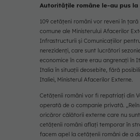
Autoritățile române le-au pus la 
109 cetățeni români vor reveni în țară
comune ale Ministerului Afacerilor Exte
Infrastructurii și Comunicațiilor pentru
nerezidenți, care sunt lucrători sezonie
economice în care erau angrenați în It
Italia în situații deosebite, fără posibi
Italiei, Ministerul Afacerilor Externe.
Cetățenii români vor fi repatriați din V
operată de o companie privată. „Reînn
oricăror călătorii externe care nu sun
cetățenii români aflați temporar în st
facem apel la cetățenii români de a da