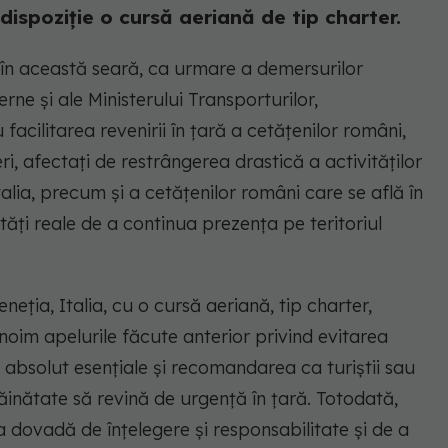
dispoziție o cursă aeriană de tip charter.
 în această seară, ca urmare a demersurilor
rne și ale Ministerului Transporturilor,
 facilitarea revenirii în țară a cetățenilor români,
ri, afectați de restrângerea drastică a activităților
alia, precum și a cetățenilor români care se află în
lități reale de a continua prezența pe teritoriul
eneția, Italia, cu o cursă aeriană, tip charter,
oim apelurile făcute anterior privind evitarea
t absolut esențiale și recomandarea ca turiștii sau
răinătate să revină de urgență în țară. Totodată,
 dovadă de înțelegere și responsabilitate și de a