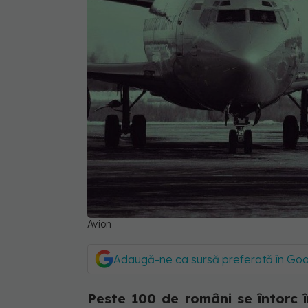
Avion
Adaugă-ne ca sursă preferată în Go
Peste 100 de români se întorc î