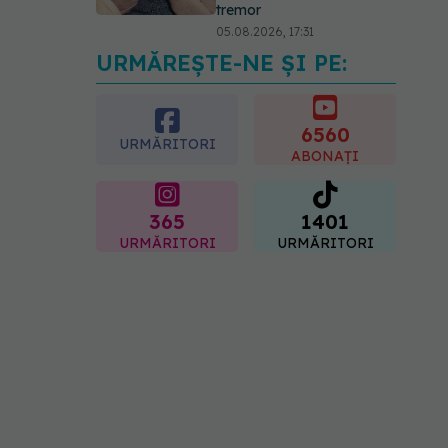
tremor
05.08.2026, 17:31
URMĂREȘTE-NE ȘI PE:
Gabriela Cristea, manifest
pentru respect și
acceptare: Corpul
fiecăruia spune o poveste
6560
URMĂRITORI
05.08.2026, 21:23
ABONAȚI
365
1401
URMĂRITORI
URMĂRITORI