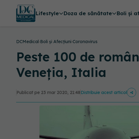
Lifestyle
Doza de sănătate
Boli și a
DCMedical
›
Boli și Afecțiuni
›
Coronavirus
Peste 100 de români
Veneția, Italia
Publicat pe 23 mar 2020, 21:48
Distribuie acest articol