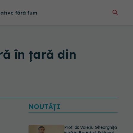
native fără fum
ă în țară din
NOUTĂȚI
Prof. dr. Valeriu Gheorghiță
intră în Board-ul Editorial