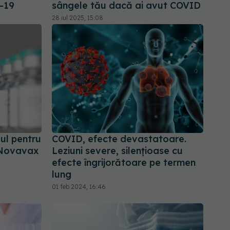
D-19
sângele tău dacă ai avut COVID
28 iul 2025, 15:08
ul pentru
COVID, efecte devastatoare.
r Novavax
Leziuni severe, silențioase cu
efecte îngrijorătoare pe termen
lung
01 feb 2024, 16:46