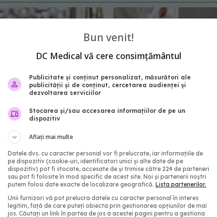
Bun venit!
DC Medical vă cere consimțământul
Publicitate și conținut personalizat, măsurători ale
publicității și de conținut, cercetarea audienței și
dezvoltarea serviciilor
Stocarea și/sau accesarea informațiilor de pe un
 COVID-19 în România.
Long-COVID, subdiagnos
dispozitiv
urpriză care dau peste
Simptomele infecției pe
ziunile specialiștilor
lung, ignorate
Aflați mai multe
6:23
18 aug 2024, 13:32
Datele dvs. cu caracter personal vor fi prelucrate, iar informațiile de
pe dispozitiv (cookie-uri, identificatori unici și alte date de pe
dispozitiv) pot fi stocate, accesate de și trimise către 224 de parteneri
sau pot fi folosite în mod specific de acest site. Noi și partenerii noștri
putem folosi date exacte de localizare geografică.
Lista partenerilor.
Unii furnizori vă pot prelucra datele cu caracter personal în interes
legitim, față de care puteți obiecta prin gestionarea opțiunilor de mai
jos. Căutați un link în partea de jos a acestei pagini pentru a gestiona