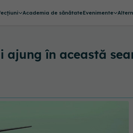
fecțiuni
Academia de sănătate
Evenimente
Alter
 ajung în această sear