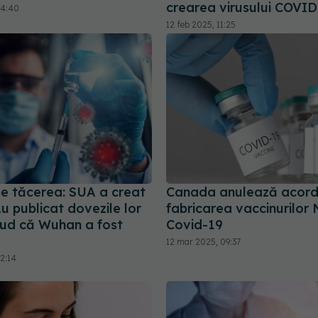
crearea virusului COVI
14:40
12 feb 2025, 11:25
pe tăcerea: SUA a creat
Canada anulează acord
u publicat dovezile lor
fabricarea vaccinurilo
lud că Wuhan a fost
Covid-19
12 mar 2025, 09:37
2:14