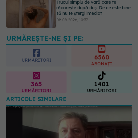
Bacteria din intestin care a crescut
forța musculară cu 30%
08.08.2026, 14:00
URMĂREȘTE-NE ȘI PE:
6560
URMĂRITORI
ABONAȚI
365
1401
URMĂRITORI
URMĂRITORI
ARTICOLE SIMILARE