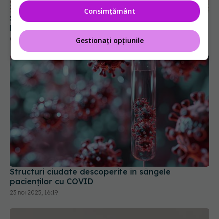
Consimțământ
Sipavibart, medicamentul care previne COVID de
la AstraZeneca, a primit o aprobare de la EMA
02 iul 2024, 12:22
Gestionați opțiunile
Structuri ciudate descoperite în sângele
pacienților cu COVID
23 noi 2025, 16:19