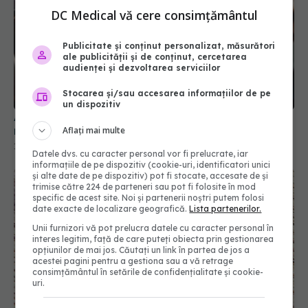
DC Medical vă cere consimțământul
Publicitate și conținut personalizat, măsurători
ale publicității și de conținut, cercetarea
audienței și dezvoltarea serviciilor
Stocarea și/sau accesarea informațiilor de pe
un dispozitiv
Alertă COVID-19 în România. 4.846 de cazuri noi
raportate într-o singură săptămână
Aflați mai multe
16 sep 2025, 14:17
Datele dvs. cu caracter personal vor fi prelucrate, iar
informațiile de pe dispozitiv (cookie-uri, identificatori unici
și alte date de pe dispozitiv) pot fi stocate, accesate de și
trimise către 224 de parteneri sau pot fi folosite în mod
specific de acest site. Noi și partenerii noștri putem folosi
date exacte de localizare geografică.
Lista partenerilor.
Unii furnizori vă pot prelucra datele cu caracter personal în
interes legitim, față de care puteți obiecta prin gestionarea
opțiunilor de mai jos. Căutați un link în partea de jos a
acestei pagini pentru a gestiona sau a vă retrage
consimțământul în setările de confidențialitate și cookie-
uri.