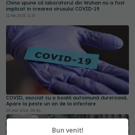
China spune că laboratorul din Wuhan nu a fost
implicat în crearea virusului COVID-19
12 feb 2025, 11:25
COVID, asociat cu o boală autoimună dureroasă.
Apare la peste un an de la infectare
05 mar 2024, 08:46
Bun venit!