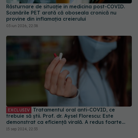
Răsturnare de situație în medicina post-COVID.
Scanările PET arată că oboseala cronică nu
provine din inflamația creierului
03 iun 2026, 22:38
Tratamentul oral anti-COVID, ce
EXCLUSIV
trebuie să știi. Prof. dr. Aysel Florescu: Este
demonstrat ca eficiență virală. A redus foarte
mult riscul de spitalizare
15 sep 2024, 22:33