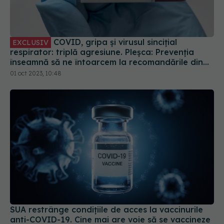
COVID, gripa și virusul sincițial
EXCLUSIV
respirator: triplă agresiune. Pleșca: Prevenția
înseamnă să ne întoarcem la recomandările din
timpul pandemiei!
01 oct 2023, 10:48
SUA restrânge condiţiile de acces la vaccinurile
anti-COVID-19. Cine mai are voie să se vaccineze