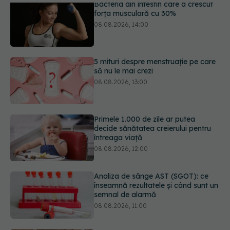
5 mituri despre menstruație pe care
să nu le mai crezi
08.08.2026, 13:00
Primele 1.000 de zile ar putea
decide sănătatea creierului pentru
întreaga viață
08.08.2026, 12:00
Analiza de sânge AST (SGOT): ce
înseamnă rezultatele și când sunt un
semnal de alarmă
08.08.2026, 11:00
Trucul simplu de vară care te
răcorește după duș. De ce este bine
să nu te ștergi imediat
08.08.2026, 10:37