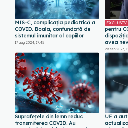
MIS-C, complicația pediatrică a
EXCLUSIV
COVID. Boala, confundată de
pentru CO
sistemul imunitar al copiilor
dispoziți
avea nev
17 aug 2024, 17:45
28 sep 2023, 1
Suprafețele din lemn reduc
UE a aut
transmiterea COVID. Au
actualiz