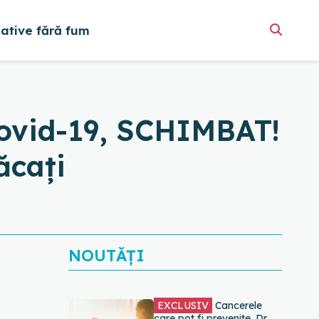
native fără fum
vid-19, SCHIMBAT!
ăcați
NOUTĂȚI
EXCLUSIV
Cancerele
care pot fi prevenite. Dr.