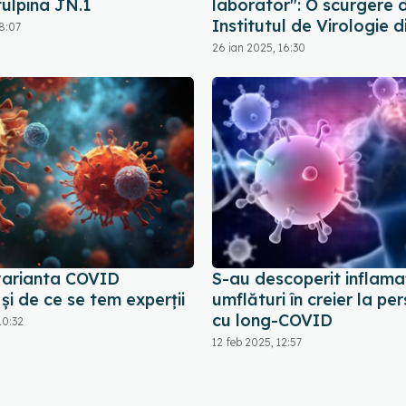
tulpina JN.1
laborator": O scurgere 
Institutul de Virologie 
8:07
26 ian 2025, 16:30
varianta COVID
S-au descoperit inflamaţi
și de ce se tem experții
umflături în creier la pe
cu long-COVID
10:32
12 feb 2025, 12:57