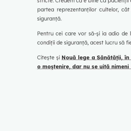
stricte. Credem că e bine ca pacienții
partea reprezentanților cultelor, cât
siguranță.
Pentru cei care vor să-și ia adio de 
condiții de siguranță, acest lucru să fi
Citește și
Nouă lege a Sănătăţii, î
o moştenire, dar nu se uită nimeni 