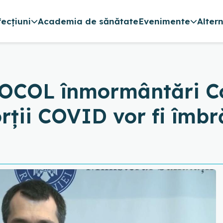
fecțiuni
Academia de sănătate
Evenimente
Alter
COL înmormântări Co
rții COVID vor fi îmbr