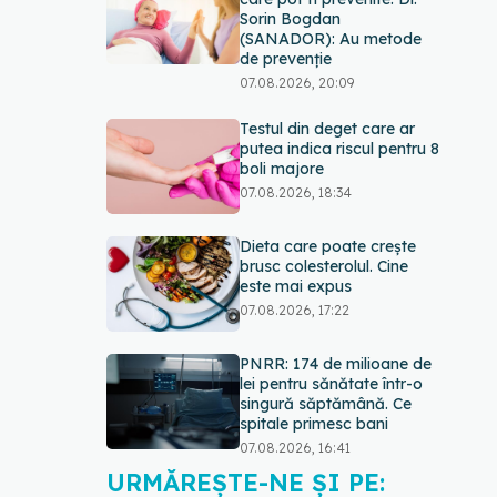
Sorin Bogdan
(SANADOR): Au metode
de prevenție
07.08.2026, 20:09
Testul din deget care ar
putea indica riscul pentru 8
boli majore
07.08.2026, 18:34
Dieta care poate crește
brusc colesterolul. Cine
este mai expus
07.08.2026, 17:22
PNRR: 174 de milioane de
lei pentru sănătate într-o
singură săptămână. Ce
spitale primesc bani
07.08.2026, 16:41
URMĂREȘTE-NE ȘI PE:
Ce spune culoarea ta