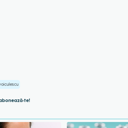
voiculescu
abonează‑te!