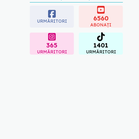
preferată despre vârsta
pe care o ai. Care este
"codul cromatic" al
6560
URMĂRITORI
generațiilor
ABONAȚI
07.08.2026, 21:29
365
1401
URMĂRITORI
URMĂRITORI