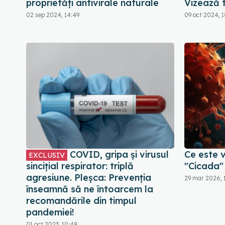
proprietăți antivirale naturale
Vizează 
02 sep 2024, 14:49
09 oct 2024, 1
COVID, gripa și virusul
Ce este 
EXCLUSIV
sincițial respirator: triplă
"Cicada" 
agresiune. Pleșca: Prevenția
29 mar 2026, 
înseamnă să ne întoarcem la
recomandările din timpul
pandemiei!
01 oct 2023, 10:48