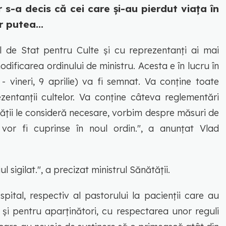
r s-a decis că cei care și-au pierdut viața în
 putea...
l de Stat pentru Culte și cu reprezentanți ai mai
dificarea ordinului de ministru. Acesta e în lucru în
- vineri, 9 aprilie) va fi semnat. Va conține toate
ezentanții cultelor. Va conține câteva reglementări
ății le consideră necesare, vorbim despre măsuri de
or vor fi cuprinse în noul ordin.", a anunțat Vlad
ul sigilat.", a precizat ministrul Sănătății.
pital, respectiv al pastorului la pacienții care au
 și pentru aparținători, cu respectarea unor reguli