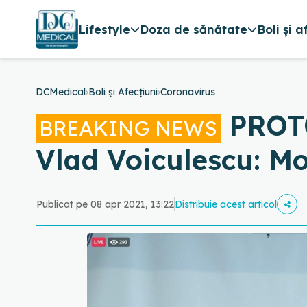
Lifestyle
Doza de sănătate
Boli și a
DCMedical
›
Boli și Afecțiuni
›
Coronavirus
PROTO
BREAKING NEWS
Vlad Voiculescu: Mo
Publicat pe 08 apr 2021, 13:22
Distribuie acest articol