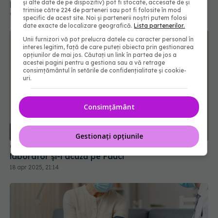
persistente și efecte asupra calității vieții
și alte date de pe dispozitiv) pot fi stocate, accesate de și
trimise către 224 de parteneri sau pot fi folosite în mod
05 aug 2024, 20:19
specific de acest site. Noi și partenerii noștri putem folosi
date exacte de localizare geografică.
Lista partenerilor.
Unii furnizori vă pot prelucra datele cu caracter personal în
interes legitim, față de care puteți obiecta prin gestionarea
opțiunilor de mai jos. Căutați un link în partea de jos a
acestei pagini pentru a gestiona sau a vă retrage
consimțământul în setările de confidențialitate și cookie-
uri.
Consimțământ
Gestionați opțiunile
Casa Albă a publicat că originea COVID este un
laborator și-l acuză pe Fauci
18 apr 2025, 21:14