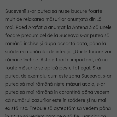
Sucevenii s-ar putea să nu se bucure foarte
mult de relaxarea măsurilor anunțată din 15
mai. Raed Arafat a anunțat la Antena 3 că unele
focare precum cel de la Suceava s-ar putea să
rămână închise și după această dată, până la
scăderea nunărului de infecții. „Unele focare vor
rămâne închise. Asta e foarte important, că nu
toate măsurile se aplică peste tot egal. S-ar
putea, de exemplu cum este zona Suceava, s-ar
putea să mai rămână niște măsuri acolo, s-ar
putea să mai rămână în carantină până vedem
că numărul cazurilor este în scădere și nu mai
există risc. Trebuie să așteptăm să vedem până
în 12, 13 să vedem cam ce o să fie. Dar clar că