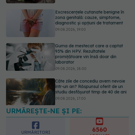
Excrescențele cutanate benigne în
zona genitală: cauze, simptome,
diagnostic și opțiuni de tratament
09.08.2026, 19:00
Guma de mestecat care a captat
93% din HPV. Rezultatele
promițătoare vin însă doar din
laborator
09.08.2026, 18:00
Câte zile de concediu avem nevoie
într-un an? Răspunsul oferit de un
studiu desfășurat timp de 40 de ani
09.08.2026, 17:00
URMĂREȘTE-NE ȘI PE:
Reclamele din platformele medicale
AI pot influența prescrierea
medicamentelor
6560
09.08.2026, 21:00
URMĂRITORI
ABONAȚI