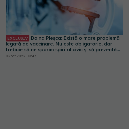
Doina Pleșca: Există o mare problemă
EXCLUSIV
legată de vaccinare. Nu este obligatorie, dar
trebuie să ne sporim spiritul civic și să prezentăm
corect minusurile și plusurile fiecărui vaccin
03 oct 2023, 08:47