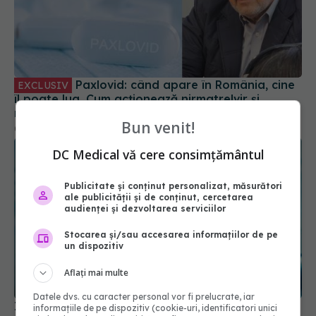
Paxlovid: când apare în România, cine
EXCLUSIV
îl poate lua. Cum acționează nirmatrelvir și
ritonavir, substanțele din Paxlovid. Rafila: S-a
semnat contractul. Va fi disponibil la
Bun venit!
09 oct 2023, 13:08
recomandarea medicului
DC Medical vă cere consimțământul
Publicitate și conținut personalizat, măsurători
ale publicității și de conținut, cercetarea
audienței și dezvoltarea serviciilor
Stocarea și/sau accesarea informațiilor de pe
un dispozitiv
Aflați mai multe
Datele dvs. cu caracter personal vor fi prelucrate, iar
Impactul pe termen lung al COVID-19: Simptome
informațiile de pe dispozitiv (cookie-uri, identificatori unici