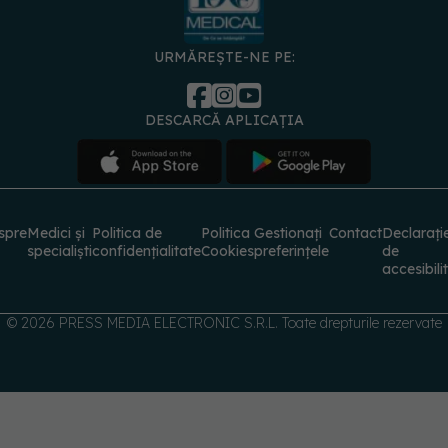
URMĂREȘTE-NE PE:
DESCARCĂ APLICAȚIA
spre
Medici și
Politica de
Politica
Gestionați
Contact
Declarați
specialiști
confidențialitate
Cookies
preferințele
de
accesibili
© 2026 PRESS MEDIA ELECTRONIC S.R.L. Toate drepturile rezervate