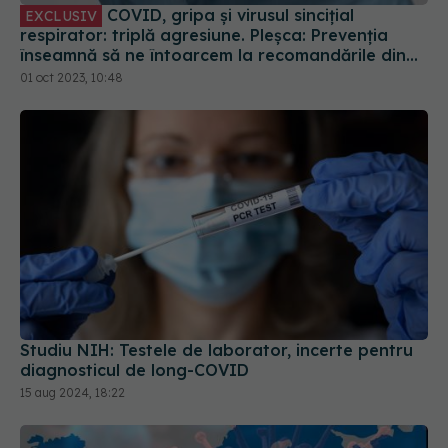
COVID, gripa și virusul sincițial
EXCLUSIV
respirator: triplă agresiune. Pleșca: Prevenția
înseamnă să ne întoarcem la recomandările din
timpul pandemiei!
01 oct 2023, 10:48
Studiu NIH: Testele de laborator, incerte pentru
diagnosticul de long-COVID
15 aug 2024, 18:22