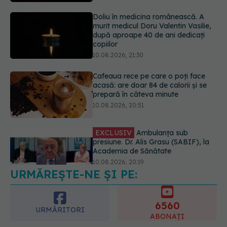
după aproape 40 de ani dedicați
copiilor
10.08.2026, 21:30
Cafeaua rece pe care o poți face
acasă: are doar 84 de calorii și se
prepară în câteva minute
10.08.2026, 20:51
EXCLUSIV
Ambulanța sub
presiune. Dr. Alis Grasu (SABIF), la
Academia de Sănătate
10.08.2026, 20:19
URMĂREȘTE-NE ȘI PE:
Semnul de pe picioare care poate
dezvălui că arterele sunt grav
afectate
6560
10.08.2026, 22:29
URMĂRITORI
ABONAȚI