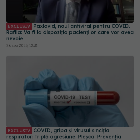
Paxlovid, noul antiviral pentru COVID.
EXCLUSIV
Rafila: Va fi la dispoziția pacienților care vor avea
nevoie
28 sep 2023, 12:31
COVID, gripa și virusul sincițial
EXCLUSIV
respirator: triplă agresiune. Pleșca: Prevenția
înseamnă să ne întoarcem la recomandările din
timpul pandemiei!
01 oct 2023, 10:48