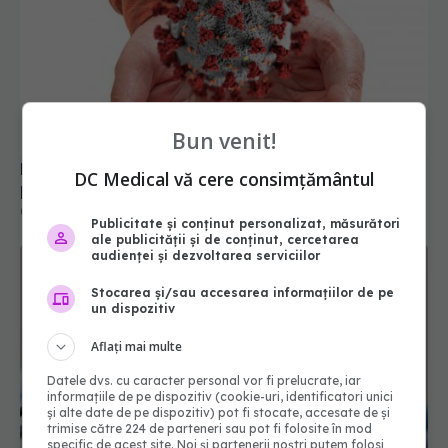
De ce copiii care răcesc mai des sunt mai
Bun venit!
protejați de COVID-19. Explicațiile cercetătorilor
DC Medical vă cere consimțământul
02 sep 2025, 09:54
Publicitate și conținut personalizat, măsurători
ale publicității și de conținut, cercetarea
audienței și dezvoltarea serviciilor
Stocarea și/sau accesarea informațiilor de pe
un dispozitiv
Aflați mai multe
Datele dvs. cu caracter personal vor fi prelucrate, iar
informațiile de pe dispozitiv (cookie-uri, identificatori unici
și alte date de pe dispozitiv) pot fi stocate, accesate de și
trimise către 224 de parteneri sau pot fi folosite în mod
specific de acest site. Noi și partenerii noștri putem folosi