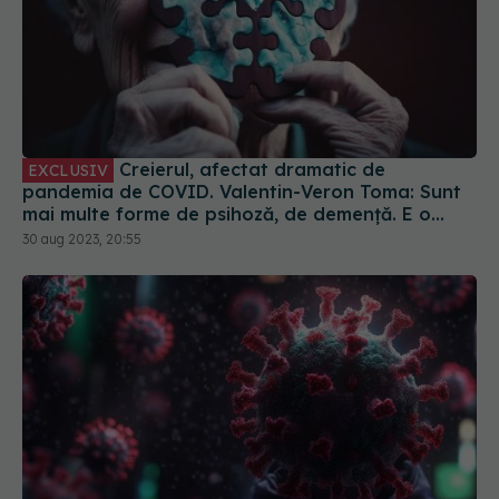
Creierul, afectat dramatic de
EXCLUSIV
pandemia de COVID. Valentin-Veron Toma: Sunt
mai multe forme de psihoză, de demență. E o
accelerare a unor fenomene care păreau să fie
30 aug 2023, 20:55
într-un ritm mai lent