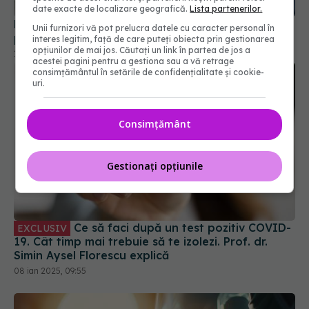
FDA aprobă vaccinul Novavax COVID, dar doar
date exacte de localizare geografică.
Lista partenerilor.
pentru unii. Cine poate beneficia de el
Unii furnizori vă pot prelucra datele cu caracter personal în
19 mai 2025, 09:48
interes legitim, față de care puteți obiecta prin gestionarea
opțiunilor de mai jos. Căutați un link în partea de jos a
acestei pagini pentru a gestiona sau a vă retrage
consimțământul în setările de confidențialitate și cookie-
uri.
Consimțământ
Gestionați opțiunile
Ce să faci după un test pozitiv COVID-
EXCLUSIV
19. Cât timp mai trebuie să te izolezi. Prof. dr.
Simin Aysel Florescu explică
08 ian 2025, 09:55