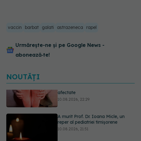
vaccin
barbat
galati
astrazeneca
rapel
Urmărește-ne și pe Google News -
abonează‑te!
NOUTĂȚI
A murit Prof. Dr. Ioana Micle, un
reper al pediatriei timișorene
10.08.2026, 21:51
Doliu în medicina românească. A
murit medicul Doru Valentin Vasilie,