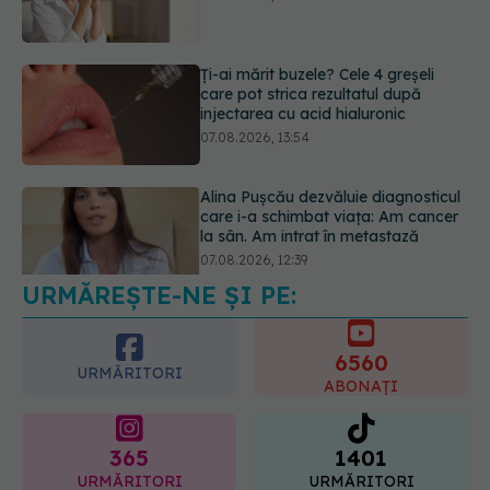
Ți-ai mărit buzele? Cele 4 greșeli
care pot strica rezultatul după
injectarea cu acid hialuronic
07.08.2026, 13:54
Alina Pușcău dezvăluie diagnosticul
care i-a schimbat viața: Am cancer
la sân. Am intrat în metastază
07.08.2026, 12:39
URMĂREȘTE-NE ȘI PE:
6560
URMĂRITORI
ABONAȚI
365
1401
URMĂRITORI
URMĂRITORI