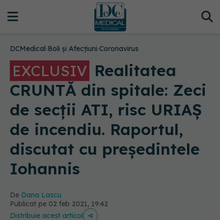
DCMedical
›
Boli și Afecțiuni
›
Coronavirus
Realitatea
EXCLUSIV
CRUNTĂ din spitale: Zeci
de secții ATI, risc URIAȘ
de incendiu. Raportul,
discutat cu președintele
Iohannis
De
Dana Lascu
Publicat pe 02 feb 2021, 19:42
Distribuie acest articol