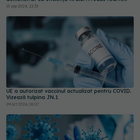
mult riscul de spitalizare
15 sep 2024, 22:33
UE a autorizat vaccinul actualizat pentru COVID.
Vizează tulpina JN.1
09 oct 2024, 18:07