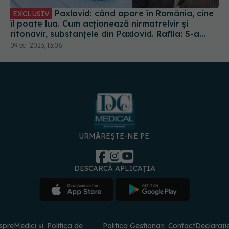
Paxlovid: când apare în România, cine
EXCLUSIV
îl poate lua. Cum acționează nirmatrelvir și
ritonavir, substanțele din Paxlovid. Rafila: S-a
semnat contractul. Va fi disponibil la
09 oct 2023, 13:08
recomandarea medicului
URMĂREȘTE-NE PE:
DESCARCĂ APLICAȚIA
spre
Medici și
Politica de
Politica
Gestionați
Contact
Declarați