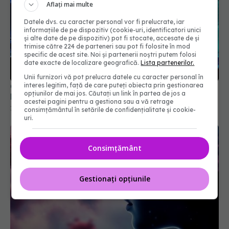
Aflați mai multe
Datele dvs. cu caracter personal vor fi prelucrate, iar
informațiile de pe dispozitiv (cookie-uri, identificatori unici
și alte date de pe dispozitiv) pot fi stocate, accesate de și
trimise către 224 de parteneri sau pot fi folosite în mod
specific de acest site. Noi și partenerii noștri putem folosi
date exacte de localizare geografică.
Lista partenerilor.
Unii furnizori vă pot prelucra datele cu caracter personal în
interes legitim, față de care puteți obiecta prin gestionarea
Ce trebuie să știe cei care au avut COVID.
opțiunilor de mai jos. Căutați un link în partea de jos a
Pericolul ascuns care îi atacă
acestei pagini pentru a gestiona sau a vă retrage
19 aug 2025, 08:37
consimțământul în setările de confidențialitate și cookie-
uri.
Consimțământ
Gestionați opțiunile