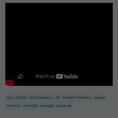
risc
spitale
irinel popescu
ati
terapie intensiva
oxigen
iohannis
incendiu
nereguli
bubenek