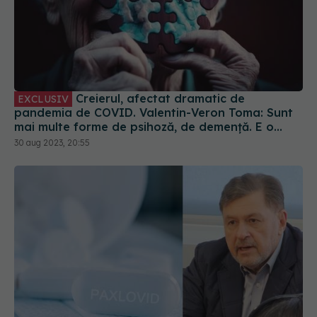
Creierul, afectat dramatic de
EXCLUSIV
pandemia de COVID. Valentin-Veron Toma: Sunt
mai multe forme de psihoză, de demență. E o
accelerare a unor fenomene care păreau să fie
30 aug 2023, 20:55
într-un ritm mai lent