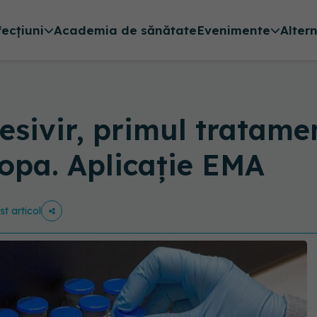
fecțiuni
Academia de sănătate
Evenimente
Alter
sivir, primul tratame
ropa. Aplicație EMA
st articol