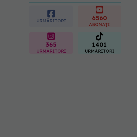
preferată despre vârsta
pe care o ai. Care este
"codul cromatic" al
6560
URMĂRITORI
generațiilor
ABONAȚI
07.08.2026, 21:29
365
1401
URMĂRITORI
URMĂRITORI