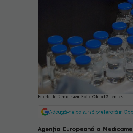
Fiolele de Remdesivir. Foto: Gilead Sciences
Adaugă-ne ca sursă preferată în Go
Agenția Europeană a Medicament