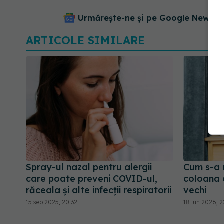
Urmărește-ne și pe Google News - 
ARTICOLE SIMILARE
Spray-ul nazal pentru alergii
Cum s-a 
care poate preveni COVID-ul,
coloana d
răceala și alte infecții respiratorii
vechi
15 sep 2025, 20:32
18 iun 2026, 