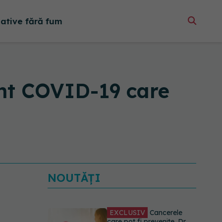
native fără fum
nt COVID-19 care
NOUTĂȚI
EXCLUSIV
Cancerele
care pot fi prevenite. Dr.