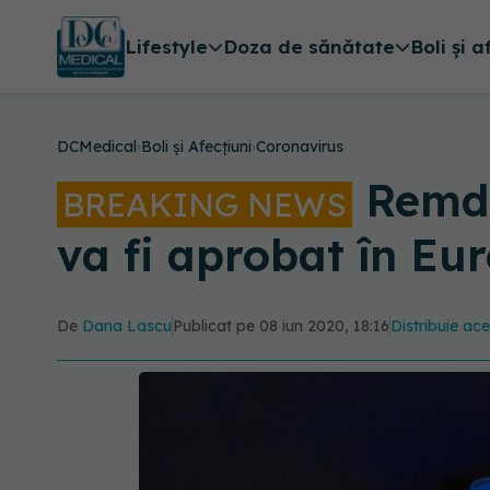
Lifestyle
Doza de sănătate
Boli și a
DCMedical
›
Boli și Afecțiuni
›
Coronavirus
Remde
BREAKING NEWS
va fi aprobat în Eu
De
Dana Lascu
Publicat pe 08 iun 2020, 18:16
Distribuie ace