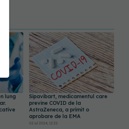
n lung
Sipavibart, medicamentul care
ar.
previne COVID de la
cative
AstraZeneca, a primit o
aprobare de la EMA
02 iul 2024, 12:22