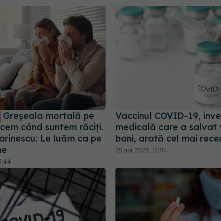
Greșeala mortală pe
Vaccinul COVID-19, inves
acem când suntem răciți.
medicală care a salvat v
arinescu: Le luăm ca pe
bani, arată cel mai rece
ne
25 apr 2025, 12:04
5:44