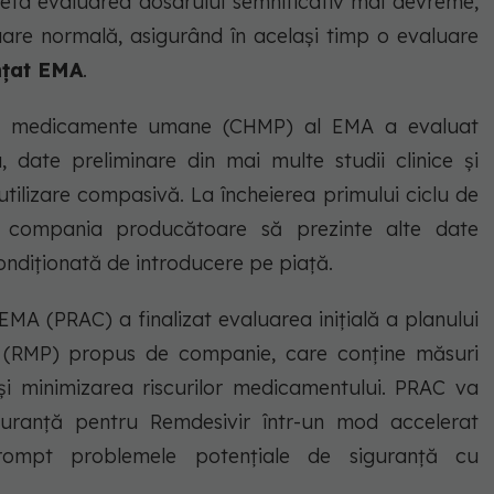
leta evaluarea dosarului semnificativ mai devreme,
re normală, asigurând în același timp o evaluare
nțat EMA
.
ntru medicamente umane (CHMP) al EMA a evaluat
a, date preliminare din mai multe studii clinice și
utilizare compasivă. La încheierea primului ciclu de
t compania producătoare să prezinte alte date
ndiționată de introducere pe piață.
 EMA (PRAC) a finalizat evaluarea inițială a planului
or (RMP) propus de companie, care conține măsuri
 și minimizarea riscurilor medicamentului. PRAC va
uranță pentru Remdesivir într-un mod accelerat
rompt problemele potențiale de siguranță cu