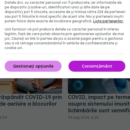
Datele dvs. cu caracter personal vor fi prelucrate, iar informațiile de
pe dispozitiv (cookie-uri, identificatori unici și alte date de pe
abonează‑te!
dispozitiv) pot fi stocate, accesate de și trimise către 224 de parteneri
sau pot fi folosite în mod specific de acest site. Noi și partenerii noștri
putem folosi date exacte de localizare geografică.
Lista partenerilor.
Unii furnizori vă pot prelucra datele cu caracter personal în interes
legitim, față de care puteți obiecta prin gestionarea opțiunilor de mai
jos. Căutați un link în partea de jos a acestei pagini pentru a gestiona
sau a vă retrage consimțământul în setările de confidențialitate și
cookie-uri.
Gestionați opțiunile
Consimțământ
răspândit COVID-19 prin
COVID, impact pe terme
e aerisire a blocurilor
asupra sistemului imunit
Schimbările sunt semnifi
22:04
04 aug 2024, 11:26