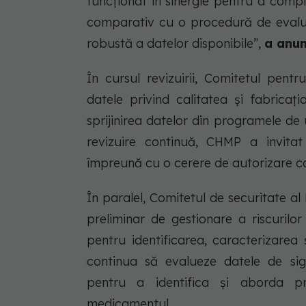
funcționat în sinergie pentru a comp
comparativ cu o procedură de evalua
robustă a datelor disponibile”,
a anu
În cursul revizuirii, Comitetul pe
datele privind calitatea și fabricați
sprijinirea datelor din programele de 
revizuire continuă, CHMP a invita
împreună cu o cerere de autorizare co
În paralel, Comitetul de securitate al
preliminar de gestionare a riscuril
pentru identificarea, caracterizarea
continua să evalueze datele de sig
pentru a identifica și aborda p
medicamentul.