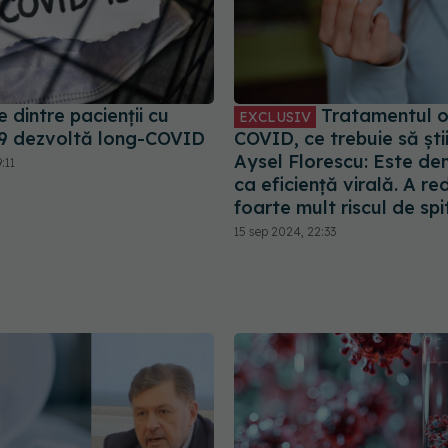
dintre pacienții cu
Tratamentul or
EXCLUSIV
9 dezvoltă long-COVID
COVID, ce trebuie să știi.
Aysel Florescu: Este d
:11
ca eficiență virală. A re
foarte mult riscul de spi
15 sep 2024, 22:33