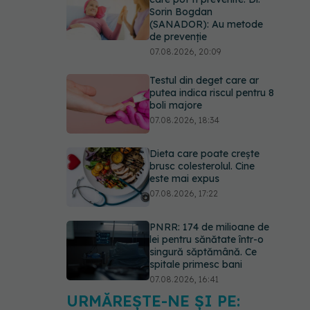
Sorin Bogdan
(SANADOR): Au metode
de prevenție
07.08.2026, 20:09
Testul din deget care ar
putea indica riscul pentru 8
boli majore
07.08.2026, 18:34
Dieta care poate crește
brusc colesterolul. Cine
este mai expus
07.08.2026, 17:22
PNRR: 174 de milioane de
lei pentru sănătate într-o
singură săptămână. Ce
spitale primesc bani
07.08.2026, 16:41
URMĂREȘTE-NE ȘI PE:
Ce spune culoarea ta