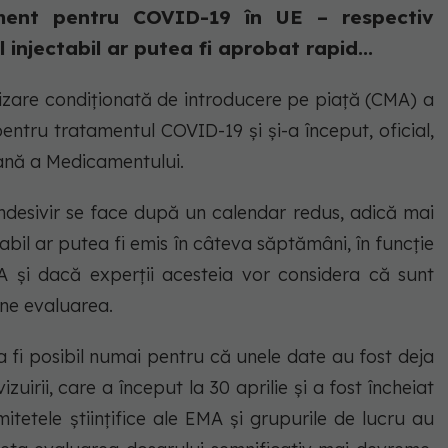
ament pentru COVID-19 în UE – respectiv
injectabil ar putea fi aprobat rapid...
zare condiționată de introducere pe piață (CMA) a
entru tratamentul COVID-19 și și-a început, oficial,
eană a Medicamentului.
Remdesivir se face după un calendar redus, adică mai
abil ar putea fi emis în câteva săptămâni, în funcție
 și dacă experții acesteia vor considera că sunt
ine evaluarea.
a fi posibil numai pentru că unele date au fost deja
izuirii, care a început la 30 aprilie și a fost încheiat
itetele științifice ale EMA și grupurile de lucru au