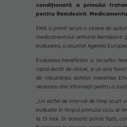
condiționată a primului trat
pentru Remdesivir. Medicamentul 
EMA a primit acum o cerere de autori
medicamentului antiviral Remdesivir p
evaluarea, a anunțat Agenția Europ
Evaluarea beneficiilor și riscurilor 
rapid decât de obicei, și un aviz favor
de robustețea datelor transmise EMA
necesare alte informații pentru a susț
„Un astfel de interval de timp scurt v
evaluate în timpul primului ciclu al rev
la 15 mai. În această primă fază, com