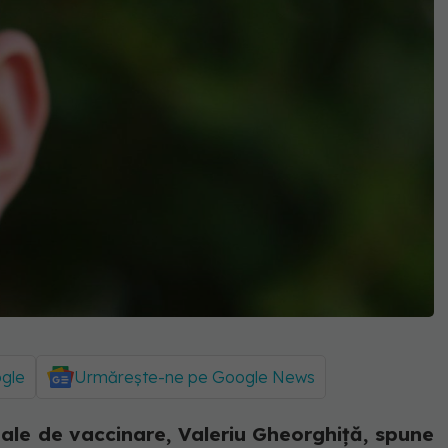
ogle
Urmărește-ne pe Google News
le de vaccinare, Valeriu Gheorghiță, spune