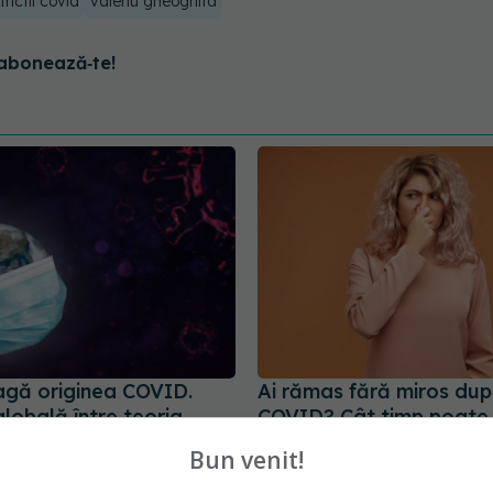
trictii covid
valeriu gheoghita
abonează‑te!
agă originea COVID.
Ai rămas fără miros du
lobală între teoria
COVID? Cât timp poate 
 și ipoteza scăpării din
problema
Bun venit!
r
25 sep 2025, 22:40