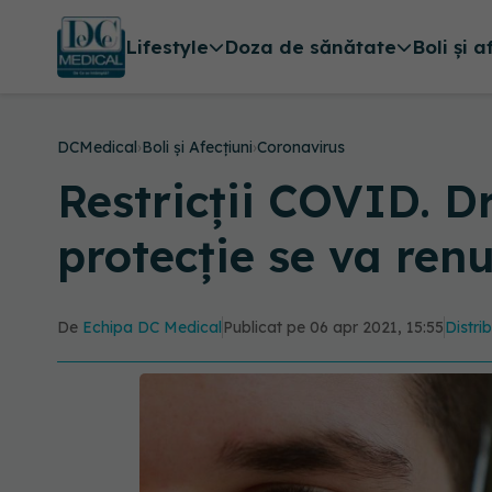
Lifestyle
Doza de sănătate
Boli și a
DCMedical
›
Boli și Afecțiuni
›
Coronavirus
Restricții COVID. D
protecție se va ren
De
Echipa DC Medical
Publicat pe 06 apr 2021, 15:55
Distri