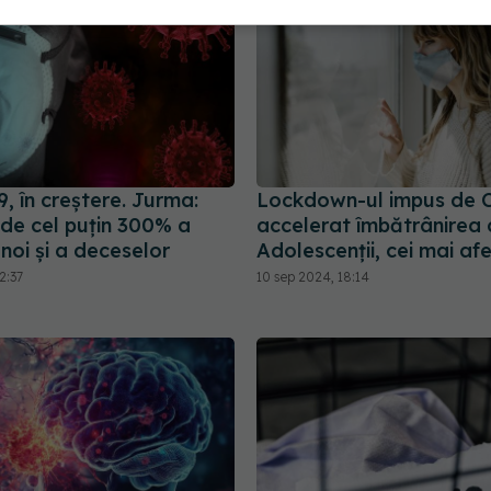
, în creștere. Jurma:
Lockdown-ul impus de 
 de cel puțin 300% a
accelerat îmbătrânirea c
 noi și a deceselor
Adolescenții, cei mai afe
2:37
10 sep 2024, 18:14