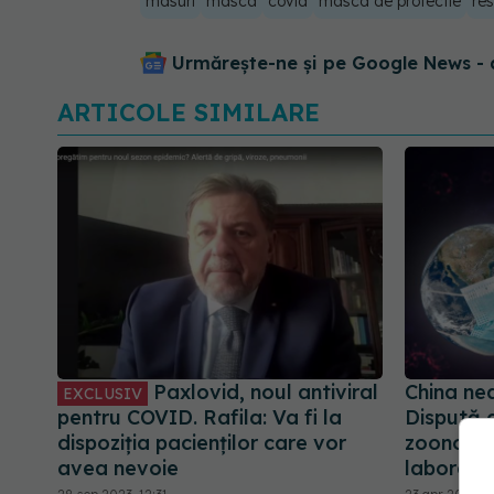
masuri
masca
covid
masca de protectie
res
Urmărește-ne și pe Google News - 
ARTICOLE SIMILARE
Paxlovid, noul antiviral
China ne
EXCLUSIV
pentru COVID. Rafila: Va fi la
Dispută g
dispoziția pacienților care vor
zoonotică
avea nevoie
laborato