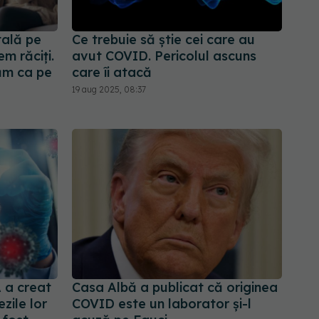
ală pe
Ce trebuie să știe cei care au
m răciți.
avut COVID. Pericolul ascuns
ăm ca pe
care îi atacă
19 aug 2025, 08:37
 a creat
Casa Albă a publicat că originea
zile lor
COVID este un laborator și-l