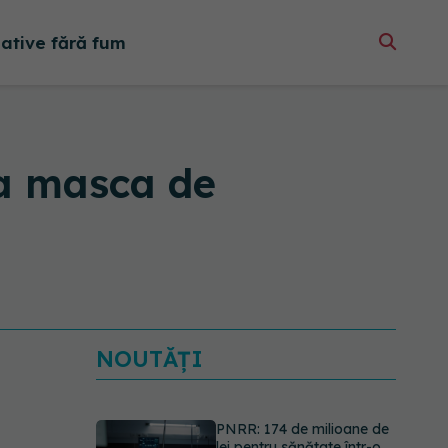
native fără fum
la masca de
NOUTĂȚI
PNRR: 174 de milioane de
lei pentru sănătate într-o