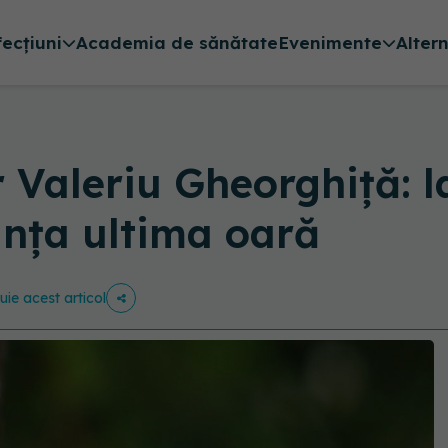
fecțiuni
Academia de sănătate
Evenimente
Alter
r Valeriu Gheorghiță: 
unța ultima oară
buie acest articol