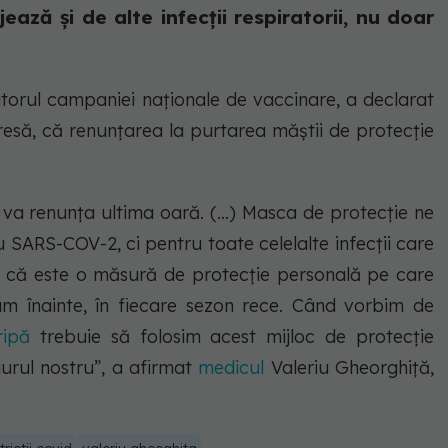
ază și de alte infecții respiratorii, nu doar
torul campaniei naționale de vaccinare, a declarat
 presă, că renunțarea la purtarea măștii de protecție
va renunța ultima oară. (...) Masca de protecție ne
 SARS-COV-2, ci pentru toate celelalte infecții care
ed că este o măsură de protecție personală pe care
m înainte, în fiecare sezon rece. Când vorbim de
ripă
trebuie să folosim acest mijloc de protecție
jurul nostru”, a afirmat
medicul
Valeriu Gheorghiță,