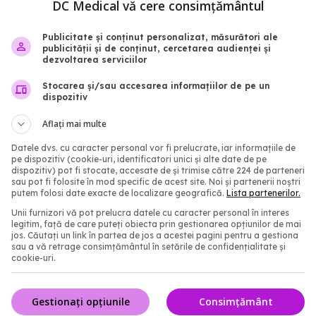
2:38
DC Medical vă cere consimțământul
Publicitate și conținut personalizat, măsurători ale
publicității și de conținut, cercetarea audienței și
dezvoltarea serviciilor
Stocarea și/sau accesarea informațiilor de pe un
dispozitiv
Aflați mai multe
Datele dvs. cu caracter personal vor fi prelucrate, iar informațiile de
pe dispozitiv (cookie-uri, identificatori unici și alte date de pe
dispozitiv) pot fi stocate, accesate de și trimise către 224 de parteneri
Tratamentul oral anti-
De ce copiii care răcesc
sau pot fi folosite în mod specific de acest site. Noi și partenerii noștri
putem folosi date exacte de localizare geografică.
Lista partenerilor.
 trebuie să știi. Prof. dr.
sunt mai protejați de C
orescu: Este demonstrat
Explicațiile cercetătoril
Unii furnizori vă pot prelucra datele cu caracter personal în interes
legitim, față de care puteți obiecta prin gestionarea opțiunilor de mai
nță virală. A redus
02 sep 2025, 09:54
jos. Căutați un link în partea de jos a acestei pagini pentru a gestiona
lt riscul de spitalizare
sau a vă retrage consimțământul în setările de confidențialitate și
cookie-uri.
2:33
Gestionați opțiunile
Consimțământ