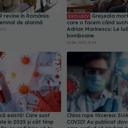
 revine în România.
Greșeala mort
EXCLUSIV
 semnal de alarmă
care o facem când sunte
Adrian Marinescu: Le lu
5:51
bomboane
14 dec 2023, 15:44
că există! Care sunt
China rupe tăcerea: SUA
e în 2025 și cât timp
COVID! Au publicat dove