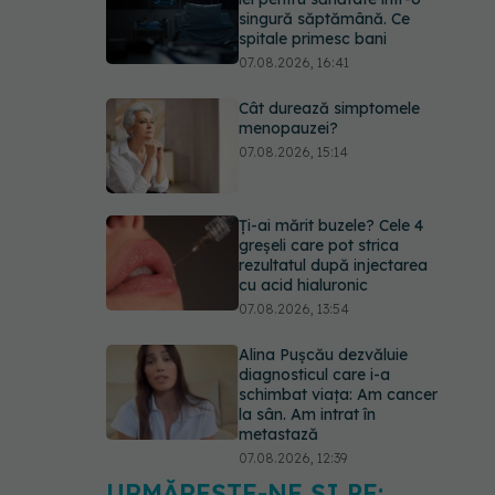
singură săptămână. Ce
spitale primesc bani
07.08.2026, 16:41
Cât durează simptomele
menopauzei?
07.08.2026, 15:14
Ți-ai mărit buzele? Cele 4
greșeli care pot strica
rezultatul după injectarea
cu acid hialuronic
07.08.2026, 13:54
Alina Pușcău dezvăluie
diagnosticul care i-a
schimbat viața: Am cancer
la sân. Am intrat în
metastază
07.08.2026, 12:39
URMĂREȘTE-NE ȘI PE: