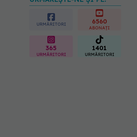
Dieta care poate crește
brusc colesterolul. Cine
este mai expus
6560
07.08.2026, 17:22
URMĂRITORI
ABONAȚI
365
1401
URMĂRITORI
URMĂRITORI