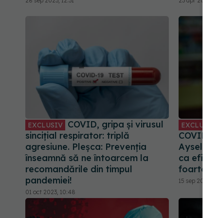
28 sep 2023, 12:31
23 apr 2025, 2
COVID, gripa și virusul
EXCLUSIV
EXCLUSIV
sincițial respirator: triplă
COVID, ce
agresiune. Pleșca: Prevenția
Aysel Fl
înseamnă să ne întoarcem la
ca eficie
recomandările din timpul
foarte mu
pandemiei!
15 sep 2024, 2
01 oct 2023, 10:48