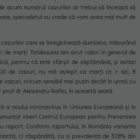
 de acum numărul cazurilor ar trebui să înceapă să
oare, specialistul nu crede că vom avea mai mult de
a cazurilor care se înregistrează duminica, măsurând
or de marți. Totdeauna am avut valori în general de
că, pentru că este sfârșit de săptămână, și astăzi
00 de cazuri, nu mă aștept ca marți (n. r. azi, 8
e cazuri, oricum sensibil mai puțin decât în urmă cu
t prof dr Alexandru Rafila, în această seară.
 a noului coronavirus în Uniunea Europeană și în
anunțat vineri Centrul European pentru Prevenirea
nou raport. Conform raportului, în România varianta
tă, ci răspândită, cu o prevalență de 37,8% din