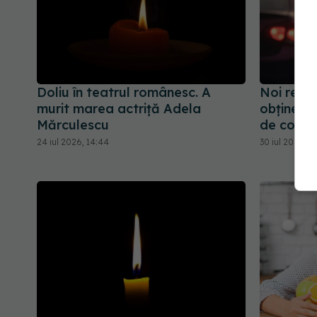
Doliu în teatrul românesc. A
Noi regu
murit marea actriță Adela
obținerea
Mărculescu
de condu
24 iul 2026, 14:44
30 iul 2026, 1