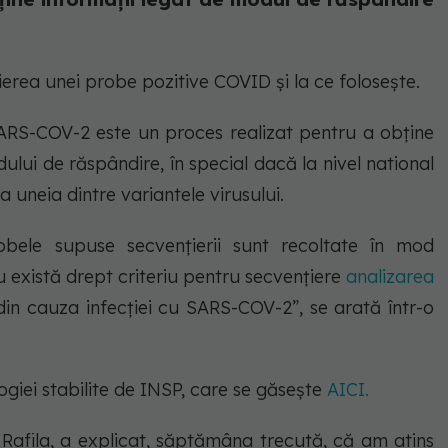
țierea unei probe pozitive COVID și la ce folosește.
ARS-COV-2 este un proces realizat pentru a obține
ului de răspândire, în special dacă la nivel national
 uneia dintre variantele virusului.
obele supuse secvențierii sunt recoltate în mod
Nu există drept criteriu pentru secvențiere
analizarea
in cauza infecției cu SARS-COV-2”, se arată într-o
giei stabilite de INSP, care se găsește
AICI.
u Rafila, a explicat, săptămâna trecută, că am atins