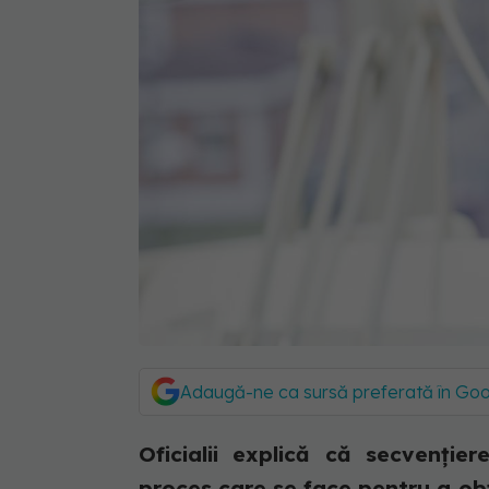
Adaugă-ne ca sursă preferată în Go
Oficialii explică că secvenție
proces care se face pentru a ob