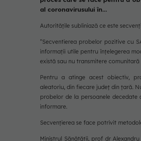
al coronavirusului în...
Autoritățile subliniază ce este secven
”Secventierea probelor pozitive cu S
informații utile pentru înțelegerea mod
există sau nu transmitere comunitară a
Pentru a atinge acest obiectiv, pr
aleatoriu, din fiecare județ din țară. 
probelor de la persoanele decedate d
informare.
Secvențierea se face potrivit metodolo
Ministrul Sănătății, prof dr Alexandr