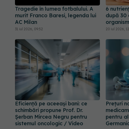
Tragedie în lumea fotbalului. A
6 nutrien
murit Franco Baresi, legenda lui
după 30 d
AC Milan
organism
31 iul 2026, 09:52
20 iul 2026, 1
Eficiență pe aceeași bani: ce
Prețuri n
schimbări propune Prof. Dr.
medicame
Șerban Mircea Negru pentru
pentru al
sistemul oncologic / Video
Germania