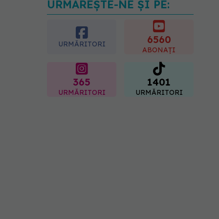
URMĂREȘTE-NE ȘI PE:
Secretul ciocolatei
perfecte a fost descoperit.
Nu se află în rețetă
6560
09.08.2026, 10:00
URMĂRITORI
ABONAȚI
365
1401
URMĂRITORI
URMĂRITORI