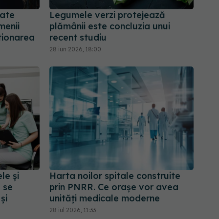
oate
Legumele verzi protejează
menii
plămânii este concluzia unui
tionarea
recent studiu
28 iun 2026, 18:00
le și
Harta noilor spitale construite
e se
prin PNRR. Ce orașe vor avea
și
unități medicale moderne
28 iul 2026, 11:33