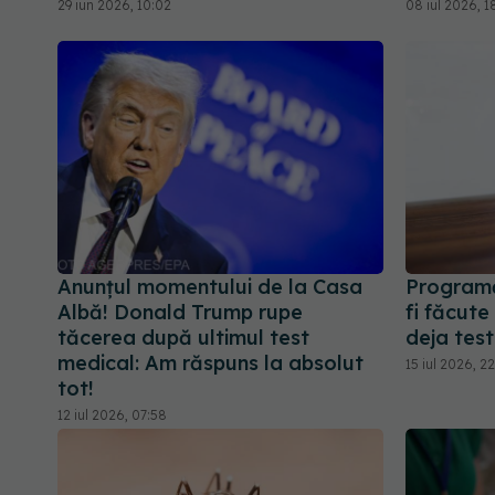
29 iun 2026, 10:02
08 iul 2026, 1
Anunțul momentului de la Casa
Programă
Albă! Donald Trump rupe
fi făcute
tăcerea după ultimul test
deja tes
medical: Am răspuns la absolut
15 iul 2026, 2
tot!
12 iul 2026, 07:58