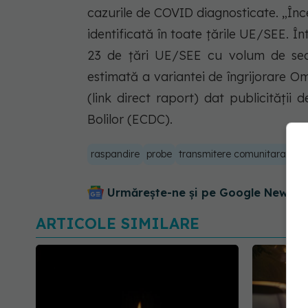
cazurile de COVID diagnosticate. „În
identificată în toate țările UE/SEE. Î
23 de țări UE/SEE cu volum de sec
estimată a variantei de îngrijorare O
(link direct raport) dat publicității
Bolilor (ECDC).
raspandire
probe
transmitere comunitara
sec
Urmărește-ne și pe Google News - 
ARTICOLE SIMILARE