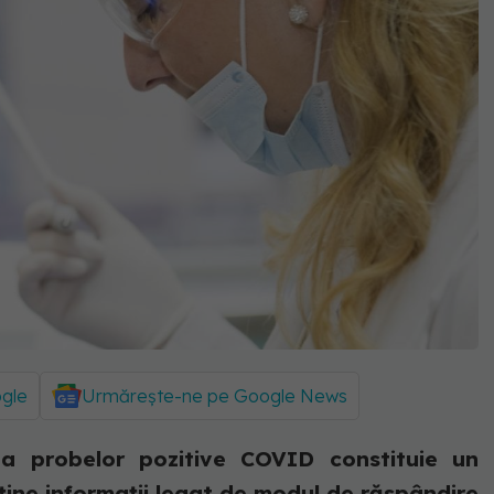
ogle
Urmărește-ne pe Google News
rea probelor pozitive COVID constituie un
ține informații legat de modul de răspândire