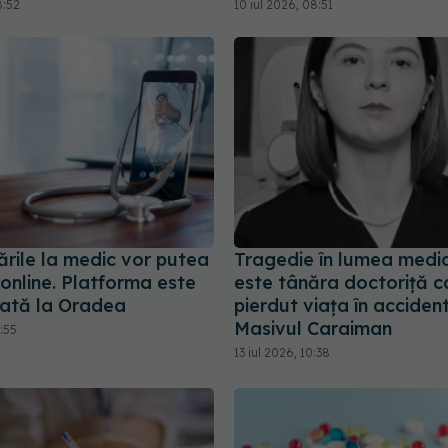
8:52
10 iul 2026, 08:51
rile la medic vor putea
Tragedie în lumea medic
 online. Platforma este
este tânăra doctoriță c
tată la Oradea
pierdut viața în accident
Masivul Caraiman
2:55
13 iul 2026, 10:38