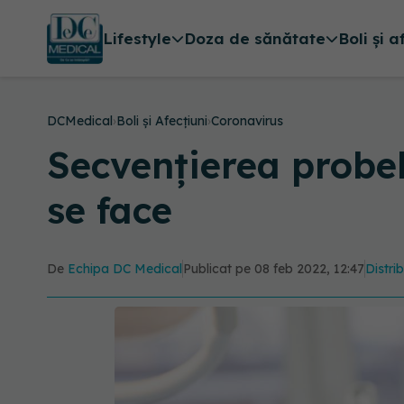
Lifestyle
Doza de sănătate
Boli și a
DCMedical
›
Boli și Afecțiuni
›
Coronavirus
Secvențierea probel
se face
De
Echipa DC Medical
Publicat pe 08 feb 2022, 12:47
Distri