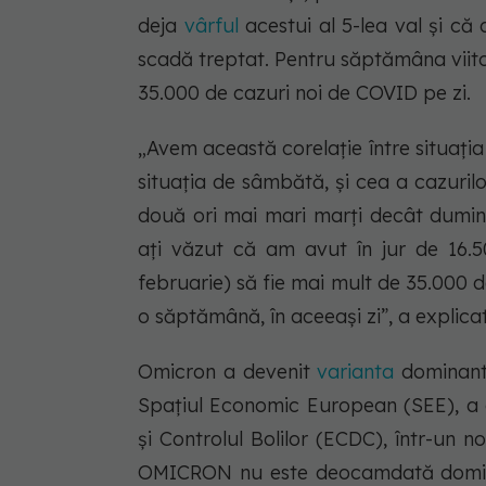
deja
vârful
acestui al 5-lea val și că
scadă treptat. Pentru săptămâna viit
35.000 de cazuri noi de COVID pe zi.
„Avem această corelație între situați
situația de sâmbătă, și cea a cazuril
două ori mai mari marți decât dumini
ați văzut că am avut în jur de 16.5
februarie) să fie mai mult de 35.000 d
o săptămână, în aceeași zi”, a explica
Omicron a devenit
varianta
dominantă
Spațiul Economic European (SEE), a 
și Controlul Bolilor (ECDC), într-un 
OMICRON nu este deocamdată dominan