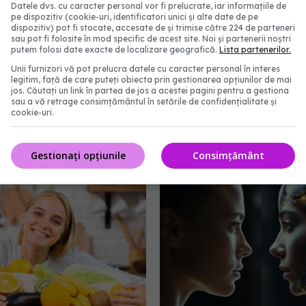
Datele dvs. cu caracter personal vor fi prelucrate, iar informațiile de
pe dispozitiv (cookie-uri, identificatori unici și alte date de pe
dispozitiv) pot fi stocate, accesate de și trimise către 224 de parteneri
sau pot fi folosite în mod specific de acest site. Noi și partenerii noștri
putem folosi date exacte de localizare geografică.
Lista partenerilor.
Unii furnizori vă pot prelucra datele cu caracter personal în interes
legitim, față de care puteți obiecta prin gestionarea opțiunilor de mai
li medicale pentru
Ministerul Sănătății ave
jos. Căutați un link în partea de jos a acestei pagini pentru a gestiona
sau a vă retrage consimțământul în setările de confidențialitate și
 și reînnoirea permisului
Nu beți apă din fântâni
cookie-uri.
cere. Ce se schimbă
inundații! Riscul de îmbo
este mare
5:58
22 iul 2026, 09:38
Gestionați opțiunile
Consimțământ