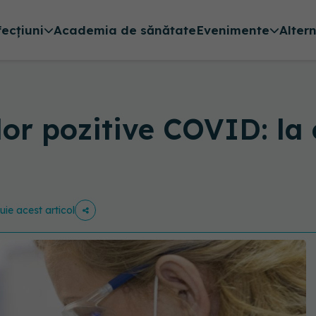
fecțiuni
Academia de sănătate
Evenimente
Alter
or pozitive COVID: la 
buie acest articol