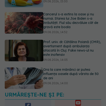
înrăutățit. Fiul său dezvăluie cât de
gravă este boala
09.08.2026, 14:52
Prof. univ. dr. Cătălina Poiană (CMR),
avertisment după ambulanța
atacată în Cluj: Fake news-ul nu
este inofensiv
09.08.2026, 14:05
Ora la care mănânci ar putea
influența oasele după vârsta de 50
de ani
09.08.2026, 14:00
Cum alegem alimentele pe timp de
caniculă. Recomandările
specialiștilor
09.08.2026, 15:14
URMĂREȘTE-NE ȘI PE: