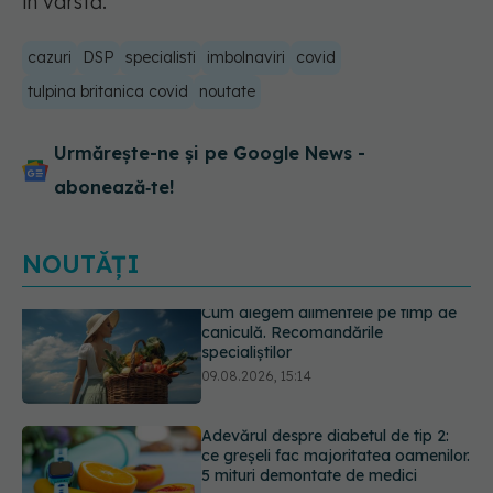
în vârstă.
cazuri
DSP
specialisti
imbolnaviri
covid
tulpina britanica covid
noutate
Urmărește-ne și pe Google News -
abonează‑te!
NOUTĂȚI
Adevărul despre diabetul de tip 2:
ce greșeli fac majoritatea oamenilor.
5 mituri demontate de medici
09.08.2026, 15:00
Cancerul s-a extins la oase și nu
numai. Starea lui Joe Biden s-a