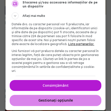
Stocarea și/sau accesarea informațiilor de pe
un dispozitiv
Aflați mai multe
Casa Albă a publicat că originea COVID este un
laborator și-l acuză pe Fauci
Datele dvs. cu caracter personal vor fi prelucrate, iar
informațiile de pe dispozitiv (cookie-uri, identificatori unici
18 apr 2025, 21:14
și alte date de pe dispozitiv) pot fi stocate, accesate de și
trimise către 224 de parteneri sau pot fi folosite în mod
specific de acest site. Noi și partenerii noștri putem folosi
date exacte de localizare geografică.
Lista partenerilor.
Unii furnizori vă pot prelucra datele cu caracter personal în
interes legitim, față de care puteți obiecta prin gestionarea
opțiunilor de mai jos. Căutați un link în partea de jos a
acestei pagini pentru a gestiona sau a vă retrage
consimțământul în setările de confidențialitate și cookie-
uri.
Consimțământ
De ce copiii care răcesc mai des sunt mai
protejați de COVID-19. Explicațiile cercetătorilor
Gestionați opțiunile
02 sep 2025, 09:54