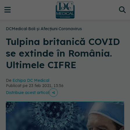
DCMedical
›
Boli și Afecțiuni
›
Coronavirus
Tulpina britanică COVID
se extinde în România.
Ultimele CIFRE
De
Echipa DC Medical
Publicat pe 23 feb 2021, 13:56
Distribuie acest articol