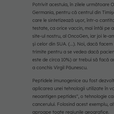
Potrivit acestuia, în zilele următoar
Germania, pentru că centrul din Timiş
care le sintetizează uşor, într-o cant
testate, ca orice vaccin, mai întâi pe
site-ul nostru, al OncoGen, iar joi le
şi celor din SUA. (...). Noi, dacă facem
trimite pentru a se vedea dacă pacien
este de circa 10%) ar trebui să facă a
a conchis Virgil Păunescu.
Peptidele imunogenice au fost dezvol
aplicarea unei tehnologii utilizate în
neoantigen peptides", o tehnologie care
cancerului. Folosind acest exemplu, al
aproape toate regiunile geografice.