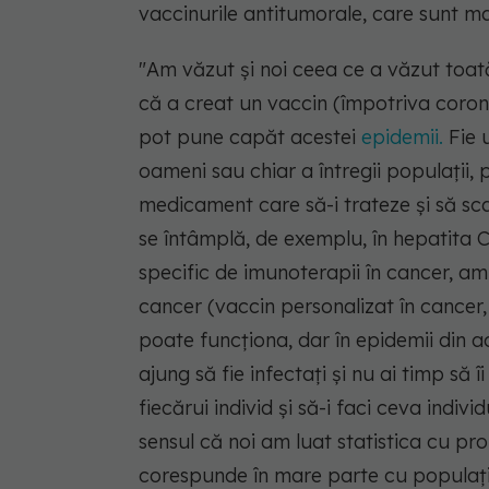
vaccinurile antitumorale, care sunt mai
"Am văzut şi noi ceea ce a văzut toa
că a creat un vaccin (împotriva coronav
pot pune capăt acestei
epidemii.
Fie 
oameni sau chiar a întregii populaţii, 
medicament care să-i trateze şi să sc
se întâmplă, de exemplu, în hepatita C 
specific de imunoterapii în cancer, am
cancer (vaccin personalizat în cancer, n.
poate funcţiona, dar în epidemii din 
ajung să fie infectaţi şi nu ai timp să 
fiecărui individ şi să-i faci ceva indiv
sensul că noi am luat statistica cu pro
corespunde în mare parte cu populaţ