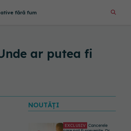
native fără fum
Unde ar putea fi
NOUTĂȚI
EXCLUSIV
Cancerele
care pot fi prevenite. Dr.