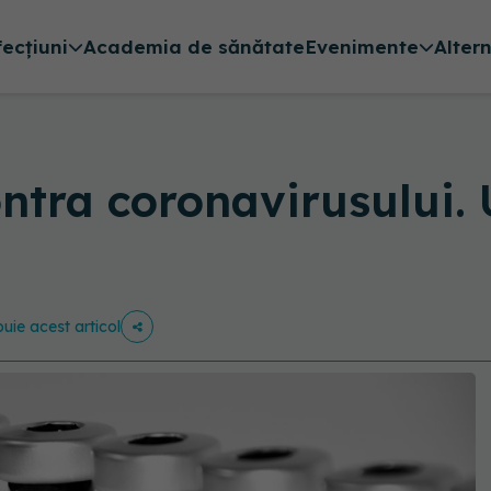
fecțiuni
Academia de sănătate
Evenimente
Alter
tra coronavirusului. 
buie acest articol