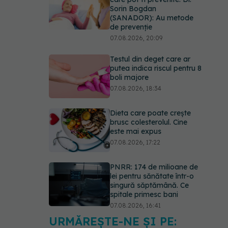
Sorin Bogdan
(SANADOR): Au metode
de prevenție
07.08.2026, 20:09
Testul din deget care ar
putea indica riscul pentru 8
boli majore
07.08.2026, 18:34
Dieta care poate crește
brusc colesterolul. Cine
este mai expus
07.08.2026, 17:22
PNRR: 174 de milioane de
lei pentru sănătate într-o
singură săptămână. Ce
spitale primesc bani
07.08.2026, 16:41
URMĂREȘTE-NE ȘI PE:
Ce spune culoarea ta