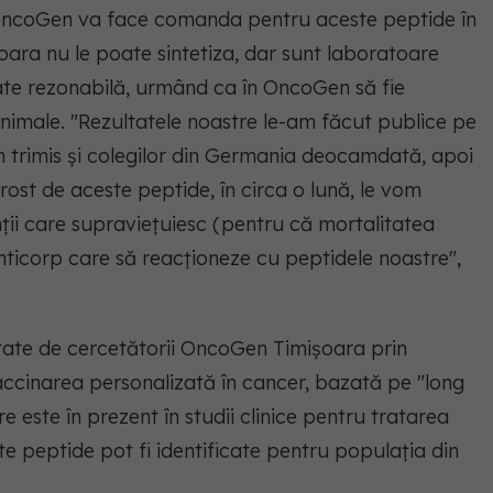
e OncoGen va face comanda pentru aceste peptide în
oara nu le poate sintetiza, dar sunt laboratoare
itate rezonabilă, urmând ca în OncoGen să fie
 animale. "Rezultatele noastre le-am făcut publice pe
-am trimis şi colegilor din Germania deocamdată, apoi
 rost de aceste peptide, în circa o lună, le vom
ţii care supravieţuiesc (pentru că mortalitatea
nticorp care să reacţioneze cu peptidele noastre",
tate de cercetătorii OncoGen Timişoara prin
 vaccinarea personalizată în cancer, bazată pe "long
 este în prezent în studii clinice pentru tratarea
te peptide pot fi identificate pentru populaţia din