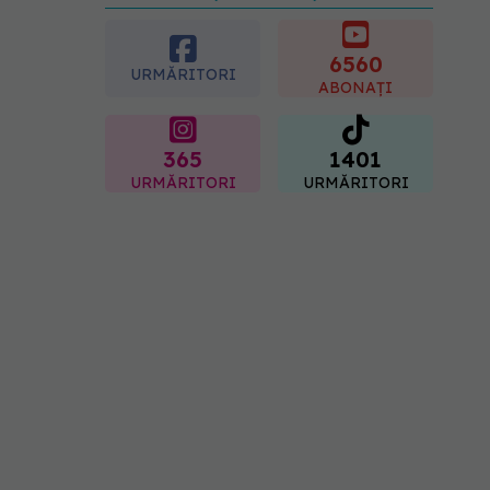
preferată despre vârsta
pe care o ai. Care este
"codul cromatic" al
6560
URMĂRITORI
generațiilor
ABONAȚI
07.08.2026, 21:29
365
1401
URMĂRITORI
URMĂRITORI