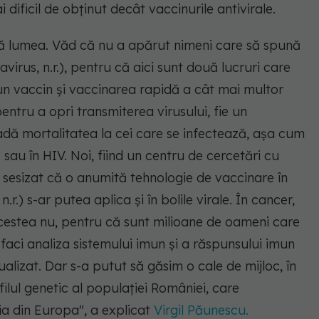
 dificil de obţinut decât vaccinurile antivirale.
tă lumea. Văd că nu a apărut nimeni care să spună
irus, n.r.), pentru că aici sunt două lucruri care
un vaccin şi vaccinarea rapidă a cât mai multor
pentru a opri transmiterea virusului, fie un
adă mortalitatea la cei care se infectează, aşa cum
sau în HIV. Noi, fiind un centru de cercetări cu
 sesizat că o anumită tehnologie de vaccinare în
r.) s-ar putea aplica şi în bolile virale. În cancer,
acestea nu, pentru că sunt milioane de oameni care
îi faci analiza sistemului imun şi a răspunsului imun
idualizat. Dar s-a putut să găsim o cale de mijloc, în
filul genetic al populaţiei României, care
ia din Europa"
, a explicat
Virgil Păunescu.