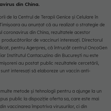
virus din China.
rii de la Centrul de Terapii Genice şi Celulare în
imişoara au anunţat că au realizat o strategie de
 coronavirus din China, rezultatele acestor
a producătorilor de vaccinuri interesaţi. Directorul
licat, pentru Agerpres, că întrucât centrul OncoGen
 iar Institutul Cantacuzino din Bucureşti nu este
imişoreni au postat public rezultatele cercetării,
sunt interesaţi să elaboreze un vaccin anti-
 multe metode şi tehnologii pentru a ajunge la un
pus public la dispoziţie oferta sa, care este mai
in vaccinarea împotriva virusurilor, ci din