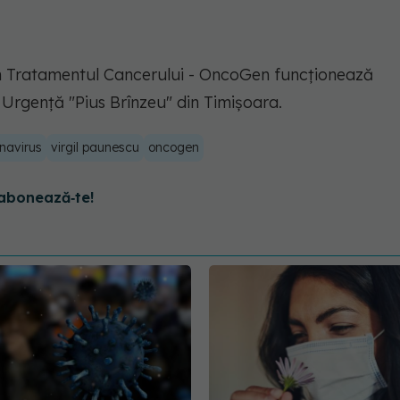
 în Tratamentul Cancerului - OncoGen funcţionează
e Urgenţă "Pius Brînzeu" din Timişoara.
navirus
virgil paunescu
oncogen
abonează‑te!