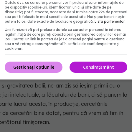
Datele dvs. cu caracter personal vor fi prelucrate, iar informațiile de
a ora aceasta la elaborarea unui vaccin"
, a explicat
pe dispozitiv (cookie-uri, identificatori unici și alte date de pe
dispozitiv) pot fi stocate, accesate de și trimise către 224 de parteneri
sau pot fi folosite în mod specific de acest site. Noi și partenerii noștri
putem folosi date exacte de localizare geografică.
Lista partenerilor.
Unii furnizori vă pot prelucra datele cu caracter personal în interes
imeni nu spune nimic referitor la cercetările
legitim, față de care puteți obiecta prin gestionarea opțiunilor de mai
jos. Căutați un link în partea de jos a acestei pagini pentru a gestiona
ecare companie farmaceutică încercând să obţină un
sau a vă retrage consimțământul în setările de confidențialitate și
cookie-uri.
ştige de pe urma vaccinării, iar aceasta ia timp.
uteam şi noi să mergem la Agenţia de patentă, să
Gestionați opțiunile
Consimțământ
, n.r.), dar durează un an de zile patentatul.
i gravitatea bolii, ne-am zis să ieşim primii cu o
ţiei intelectuale, a făcutului de bani, ci să punem la
arte lucrul acesta, în producţie, cercetările
t de cercetări bine dotat, pentru că vrem să fim în
cetătorul timişorean.