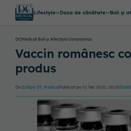
Lifestyle
Doza de sănătate
Boli și a
DCMedical
›
Boli și Afecțiuni
›
Coronavirus
Vaccin românesc con
produs
De
Echipa DC Medical
Publicat pe 01 feb 2020, 00:20
Distri