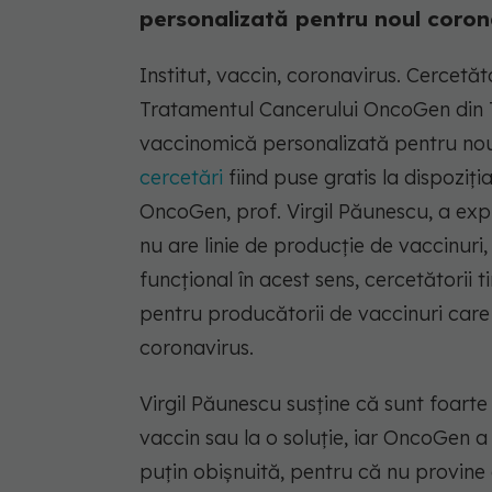
personalizată pentru noul corona
Institut, vaccin, coronavirus. Cercetăto
Tratamentul Cancerului OncoGen din T
vaccinomică personalizată pentru noul
cercetări
fiind puse gratis la dispoziţi
OncoGen, prof. Virgil Păunescu, a exp
nu are linie de producţie de vaccinuri,
funcţional în acest sens, cercetătorii t
pentru producătorii de vaccinuri care 
coronavirus.
Virgil Păunescu susţine că sunt foarte
vaccin sau la o soluţie, iar OncoGen a 
puţin obişnuită, pentru că nu provine d