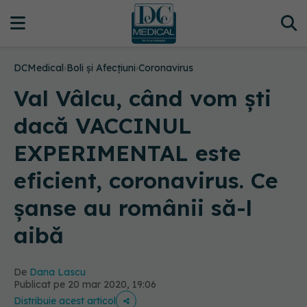
DCMedical
›
Boli și Afecțiuni
›
Coronavirus
Val Vâlcu, când vom ști
dacă VACCINUL
EXPERIMENTAL este
eficient, coronavirus. Ce
șanse au românii să-l
aibă
De
Dana Lascu
Publicat pe 20 mar 2020, 19:06
Distribuie acest articol