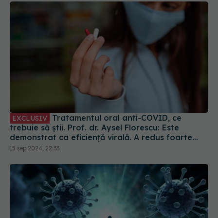
Tratamentul oral anti-COVID, ce
EXCLUSIV
trebuie să știi. Prof. dr. Aysel Florescu: Este
demonstrat ca eficiență virală. A redus foarte
mult riscul de spitalizare
15 sep 2024, 22:33