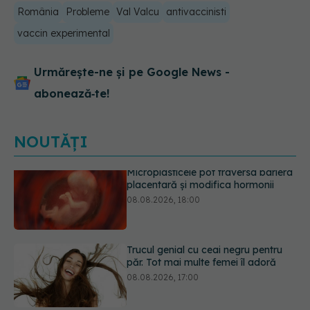
România
Probleme
Val Valcu
antivaccinisti
vaccin experimental
Urmărește-ne și pe Google News -
abonează‑te!
NOUTĂȚI
Trucul genial cu ceai negru pentru
păr. Tot mai multe femei îl adoră
08.08.2026, 17:00
Medicamentul folosit de peste 60 de
ani care acționează într-un loc
neașteptat
08.08.2026, 16:00