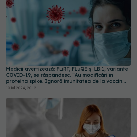
Medicii avertizează: FLiRT, FLuQE și LB.1, variante
COVID-19, se răspândesc. "Au modificări în
proteina spike. Ignoră imunitatea de la vaccin
sau infectarea anterioară
10 iul 2024, 20:12