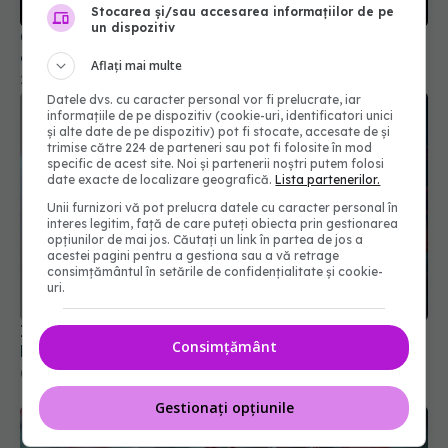
Stocarea și/sau accesarea informațiilor de pe
un dispozitiv
Ce este varianta COVID "Cicada" și de ce se tem
experții
Aflați mai multe
29 mar 2026, 10:32
Datele dvs. cu caracter personal vor fi prelucrate, iar
informațiile de pe dispozitiv (cookie-uri, identificatori unici
și alte date de pe dispozitiv) pot fi stocate, accesate de și
trimise către 224 de parteneri sau pot fi folosite în mod
specific de acest site. Noi și partenerii noștri putem folosi
date exacte de localizare geografică.
Lista partenerilor.
Unii furnizori vă pot prelucra datele cu caracter personal în
interes legitim, față de care puteți obiecta prin gestionarea
opțiunilor de mai jos. Căutați un link în partea de jos a
acestei pagini pentru a gestiona sau a vă retrage
consimțământul în setările de confidențialitate și cookie-
uri.
Impactul COVID-19 asupra Europei. România și
Consimțământ
Bulgaria, țările cu cea mai ridicată mortalitate
03 sep 2024, 15:42
Gestionați opțiunile