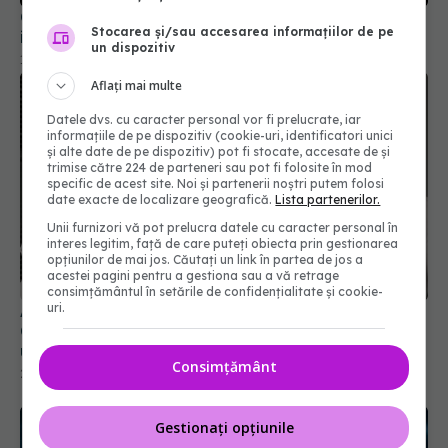
China spune că laboratorul din Wuhan nu a fost
Stocarea și/sau accesarea informațiilor de pe
implicat în crearea virusului COVID-19
un dispozitiv
12 feb 2025, 11:25
Aflați mai multe
Datele dvs. cu caracter personal vor fi prelucrate, iar
informațiile de pe dispozitiv (cookie-uri, identificatori unici
și alte date de pe dispozitiv) pot fi stocate, accesate de și
trimise către 224 de parteneri sau pot fi folosite în mod
specific de acest site. Noi și partenerii noștri putem folosi
date exacte de localizare geografică.
Lista partenerilor.
Unii furnizori vă pot prelucra datele cu caracter personal în
interes legitim, față de care puteți obiecta prin gestionarea
opțiunilor de mai jos. Căutați un link în partea de jos a
acestei pagini pentru a gestiona sau a vă retrage
consimțământul în setările de confidențialitate și cookie-
uri.
A fost infectat cu coronavirus timp de 613 zile.
Cazul lui a uimit cercetătorii: Conduce la apariția
unor variante unice, sensibile
Consimțământ
22 apr 2024, 08:51
Gestionați opțiunile