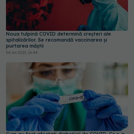
Noua tulpină COVID determină creșteri ale
spitalizărilor. Se recomandă vaccinarea și
purtarea măștii
06 iun 2025, 16:44
Cum au fost afectați diabeticii de COVID. Ce s-a