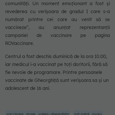
comunități. Un moment emoționant a fost și
revederea cu verișoara de gradul I care s-a
numărat printre cei care au venit să se
vaccineze”, au anunțat reprezentanții
campaniei de vaccinare pe pagina
ROVaccinare.
Centrul a fost deschis duminică de la ora 10.00,
iar medicul i-a vaccinat pe toți doritorii, fără să
fie nevoie de programare. Printre persoanele
vaccinate de Gheorghiță sunt verișoara sa și un
adolescent de 16 ani.
vaccinare
arges
valeriu gheorghita
sat natal
izvoru