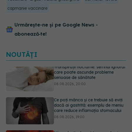
capmanie vaccinare
Urmărește-ne și pe Google News -
abonează‑te!
NOUTĂȚI
Ce poți mânca și ce trebuie să eviți
dacă ai gastrită: exemplu de meniu
care reduce inflamația stomacului
08.08.2026, 19:00
Microplasticele pot traversa bariera
placentară și modifica hormonii
08.08.2026, 18:00