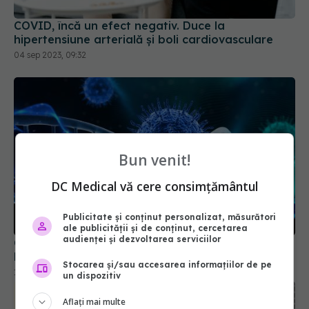
COVID, încă un efect negativ. Duce la
hipertensiune arterială și boli cardiovasculare
04 sep 2023, 09:32
Bun venit!
DC Medical vă cere consimțământul
Publicitate și conținut personalizat, măsurători
ale publicității și de conținut, cercetarea
audienței și dezvoltarea serviciilor
Ce trebuie să știe cei care au avut COVID.
Pericolul ascuns care îi atacă
Stocarea și/sau accesarea informațiilor de pe
19 aug 2025, 08:37
un dispozitiv
Aflați mai multe