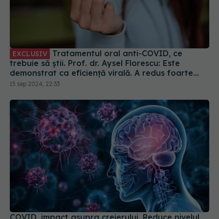
Tratamentul oral anti-COVID, ce
EXCLUSIV
trebuie să știi. Prof. dr. Aysel Florescu: Este
demonstrat ca eficiență virală. A redus foarte
mult riscul de spitalizare
15 sep 2024, 22:33
COVID, impact asupra creierului. Reduce nivelul