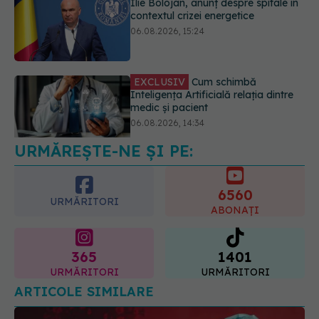
EXCLUSIV
Cum schimbă
Inteligența Artificială relația dintre
medic și pacient
06.08.2026, 14:34
Greșeala pe care milioane de femei
o fac când își cumpără sutien. Un
medic explică metoda corectă
06.08.2026, 18:08
URMĂREȘTE-NE ȘI PE:
6560
URMĂRITORI
ABONAȚI
365
1401
URMĂRITORI
URMĂRITORI
ARTICOLE SIMILARE