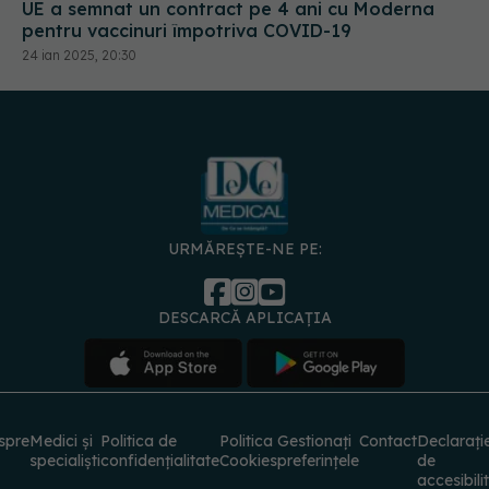
UE a semnat un contract pe 4 ani cu Moderna
pentru vaccinuri împotriva COVID-19
24 ian 2025, 20:30
URMĂREȘTE-NE PE:
DESCARCĂ APLICAȚIA
spre
Medici și
Politica de
Politica
Gestionați
Contact
Declarați
specialiști
confidențialitate
Cookies
preferințele
de
accesibili