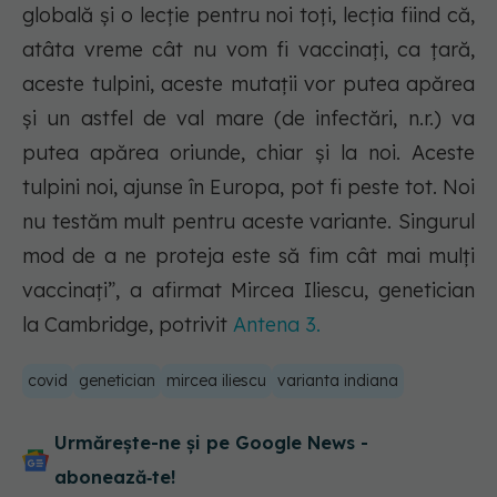
globală şi o lecție pentru noi toţi, lecţia fiind că,
atâta vreme cât nu vom fi vaccinați, ca ţară,
aceste tulpini, aceste mutații vor putea apărea
şi un astfel de val mare (de infectări, n.r.) va
putea apărea oriunde, chiar şi la noi. Aceste
tulpini noi, ajunse în Europa, pot fi peste tot. Noi
nu testăm mult pentru aceste variante. Singurul
mod de a ne proteja este să fim cât mai mulți
vaccinați”, a afirmat Mircea Iliescu, genetician
la Cambridge, potrivit
Antena 3.
covid
genetician
mircea iliescu
varianta indiana
Urmărește-ne și pe Google News -
abonează‑te!