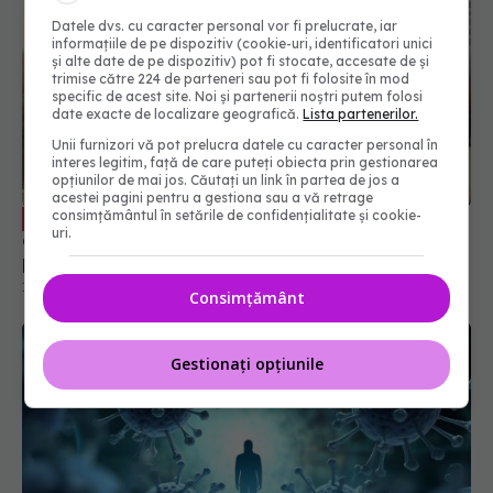
Datele dvs. cu caracter personal vor fi prelucrate, iar
informațiile de pe dispozitiv (cookie-uri, identificatori unici
și alte date de pe dispozitiv) pot fi stocate, accesate de și
trimise către 224 de parteneri sau pot fi folosite în mod
specific de acest site. Noi și partenerii noștri putem folosi
date exacte de localizare geografică.
Lista partenerilor.
Unii furnizori vă pot prelucra datele cu caracter personal în
interes legitim, față de care puteți obiecta prin gestionarea
opțiunilor de mai jos. Căutați un link în partea de jos a
acestei pagini pentru a gestiona sau a vă retrage
consimțământul în setările de confidențialitate și cookie-
Greșeala mortală pe care o facem
EXCLUSIV
uri.
când suntem răciți. Adrian Marinescu: Le luăm ca
pe bomboane
14 dec 2023, 15:44
Consimțământ
Gestionați opțiunile