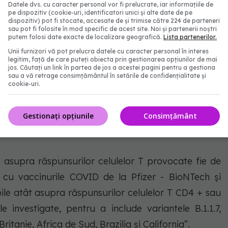
Datele dvs. cu caracter personal vor fi prelucrate, iar informațiile de
pe dispozitiv (cookie-uri, identificatori unici și alte date de pe
i, care vizează virusul însuși și îl distrug direct.
dispozitiv) pot fi stocate, accesate de și trimise către 224 de parteneri
sau pot fi folosite în mod specific de acest site. Noi și partenerii noștri
putem folosi date exacte de localizare geografică.
Lista partenerilor.
e T au funcționat la fel de bine atunci când au fost
Unii furnizori vă pot prelucra datele cu caracter personal în interes
legitim, față de care puteți obiecta prin gestionarea opțiunilor de mai
sului, la varianta Kent, la varianta braziliană, cea
jos. Căutați un link în partea de jos a acestei pagini pentru a gestiona
sau a vă retrage consimțământul în setările de confidențialitate și
cookie-uri.
olla care a condus studiul, și colegii săi au scris că
Gestionați opțiunile
Consimțământ
 sunt afectate de mutațiile găsite în variantele
asupra răspunsurilor celulelor T provocate fie de
 cu vaccinurile COVID de la Pfizer - BioNTech și
ile atât asupra răspunsurilor celulelor T CD4 + sau
 investigate, pentru a include variantele B.1.1.7,
ritanie, Africa de Sud, Brazilia și California”.