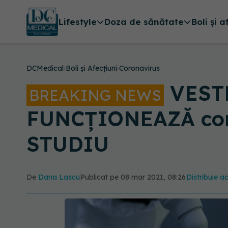
Lifestyle
Doza de sănătate
Boli și a
DCMedical
›
Boli și Afecțiuni
›
Coronavirus
VESTE
BREAKING NEWS
FUNCȚIONEAZĂ contr
STUDIU
De
Dana Lascu
Publicat pe 08 mar 2021, 08:26
Distribuie ac