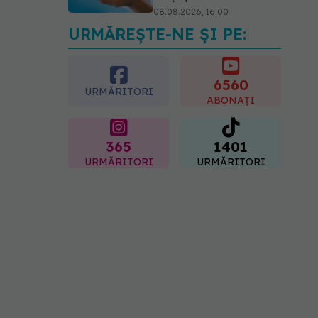
08.08.2026, 16:00
URMĂREȘTE-NE ȘI PE:
Transpirații nocturne:
semnul ignorat care poate
ascunde probleme
serioase de sănătate
6560
URMĂRITORI
08.08.2026, 20:00
ABONAȚI
365
1401
URMĂRITORI
URMĂRITORI