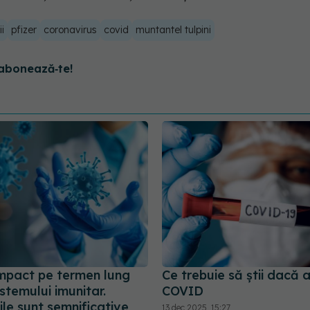
ii
pfizer
coronavirus
covid
muntantel tulpini
abonează‑te!
mpact pe termen lung
Ce trebuie să știi dacă 
stemului imunitar.
COVID
le sunt semnificative
13 dec 2025, 15:27