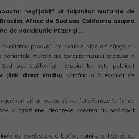
actul neglijabil” al tulpinilor mutante de
Brazilia, Africa de Sud sau California asupra
e de vaccinurile Pfizer și ...
 imunitatea produsă de celulele albe din sânge nu
e variantele mutate ale coronavirusului produse în
e Sud sau California! Studiul lor este publicat
 (link direct studiu)
, urmând a fi evaluat de
e vaccinuri-uri ar putea să nu funcționeze la fel de
cane și braziliene, deoarece acestea au schimbat
inele de combatere a bolilor, numite anticorpi, au