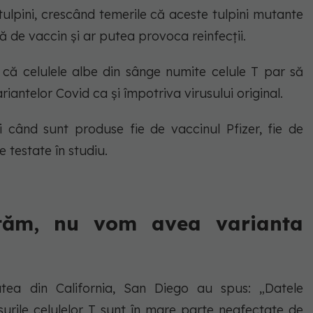
 tulpini, crescând temerile că aceste tulpini mutante
ă de vaccin și ar putea provoca reinfecții.
că celulele albe din sânge numite celule T par să
riantelor Covid ca și împotriva virusului original.
i când sunt produse fie de vaccinul Pfizer, fie de
 testate în studiu.
ctăm, nu vom avea varianta
atea din California, San Diego au spus: „Datele
urile celulelor T sunt în mare parte neafectate de