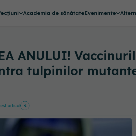
fecțiuni
Academia de sănătate
Evenimente
Alter
A ANULUI! Vaccinurile
a tulpinilor mutante
est articol