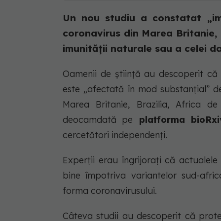
Un nou studiu a constatat „imp
coronavirus din Marea Britanie, 
imunității naturale sau a celei dat
Oamenii de știință au descoperit că
este „afectată în mod substanțial” d
Marea Britanie, Brazilia, Africa d
deocamdată pe
platforma bioRxiv
cercetători independenți.
Experții erau îngrijorați că actualel
bine împotriva variantelor sud-afri
forma coronavirusului.
Câteva studii au descoperit că prote