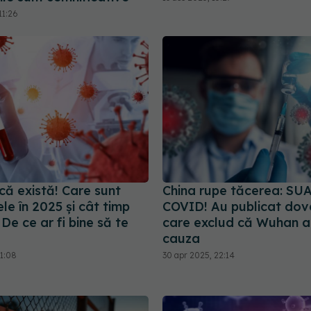
11:26
că există! Care sunt
China rupe tăcerea: SUA
e în 2025 și cât timp
COVID! Au publicat dove
De ce ar fi bine să te
care exclud că Wuhan a
cauza
11:08
30 apr 2025, 22:14