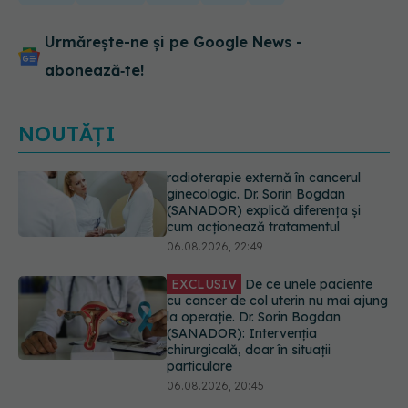
Urmărește-ne și pe Google News -
abonează‑te!
NOUTĂȚI
EXCLUSIV
De ce unele paciente
cu cancer de col uterin nu mai ajung
la operație. Dr. Sorin Bogdan
(SANADOR): Intervenția
chirurgicală, doar în situații
particulare
06.08.2026, 20:45
Alertă în Europa după un nou caz
de hantavirus Anzi, singura tulpină
care se transmite de la om la om
06.08.2026, 20:06