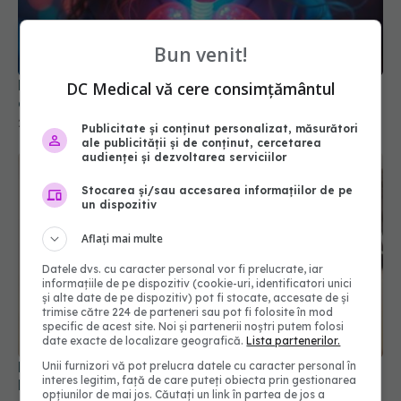
Bun venit!
Probleme pulmonare ascunse, descoperite la
copiii cu long-COVID
DC Medical vă cere consimțământul
26 feb 2025, 15:17
Publicitate și conținut personalizat, măsurători
ale publicității și de conținut, cercetarea
audienței și dezvoltarea serviciilor
Stocarea și/sau accesarea informațiilor de pe
un dispozitiv
Aflați mai multe
Datele dvs. cu caracter personal vor fi prelucrate, iar
informațiile de pe dispozitiv (cookie-uri, identificatori unici
și alte date de pe dispozitiv) pot fi stocate, accesate de și
trimise către 224 de parteneri sau pot fi folosite în mod
specific de acest site. Noi și partenerii noștri putem folosi
date exacte de localizare geografică.
Lista partenerilor.
Long-COVID lovește femeile mai mult decât
Unii furnizori vă pot prelucra datele cu caracter personal în
bărbații. Efectul secundar care apare la femeile
interes legitim, față de care puteți obiecta prin gestionarea
de peste 40 de ani
opțiunilor de mai jos. Căutați un link în partea de jos a