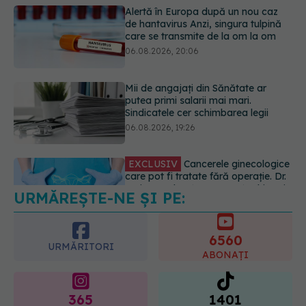
Mii de angajați din Sănătate ar
putea primi salarii mai mari.
Sindicatele cer schimbarea legii
06.08.2026, 19:26
EXCLUSIV
Cancerele ginecologice
care pot fi tratate fără operație. Dr.
Sorin Bogdan (SANADOR): Chirurgia
este indicată doar punctual, pentru
anumite categorii de paciente
06.08.2026, 19:05
URMĂREȘTE-NE ȘI PE:
EXCLUSIV
Brahiterapie vs
radioterapie externă în cancerul
ginecologic. Dr. Sorin Bogdan
6560
(SANADOR) explică diferența și
URMĂRITORI
cum acționează tratamentul
ABONAȚI
06.08.2026, 22:49
365
1401
URMĂRITORI
URMĂRITORI