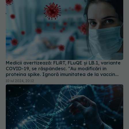
Medicii avertizează: FLiRT, FLuQE și LB.1, variante
COVID-19, se răspândesc. "Au modificări în
proteina spike. Ignoră imunitatea de la vaccin
sau infectarea anterioară
10 iul 2024, 20:12