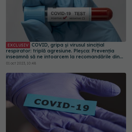
COVID, gripa și virusul sincițial
EXCLUSIV
respirator: triplă agresiune. Pleșca: Prevenția
înseamnă să ne întoarcem la recomandările din
timpul pandemiei!
01 oct 2023, 10:48