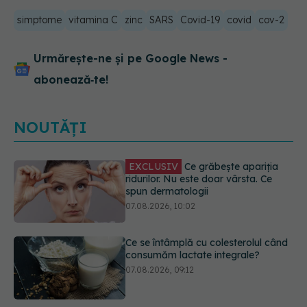
simptome
vitamina C
zinc
SARS
Covid-19
covid
cov-2
Urmărește-ne și pe Google News -
abonează‑te!
NOUTĂȚI
Ce se întâmplă cu colesterolul când
consumăm lactate integrale?
07.08.2026, 09:12
Alergia la ambrozie: 4 lucruri
esențiale despre simptome,
prevenție și tratament, explicate de
dr. Tudor Ciuhodaru
07.08.2026, 08:21