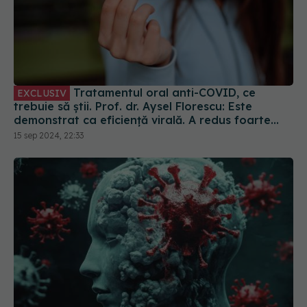
Tratamentul oral anti-COVID, ce
EXCLUSIV
trebuie să știi. Prof. dr. Aysel Florescu: Este
demonstrat ca eficiență virală. A redus foarte
mult riscul de spitalizare
15 sep 2024, 22:33
COVID, impact asupra creierului și după