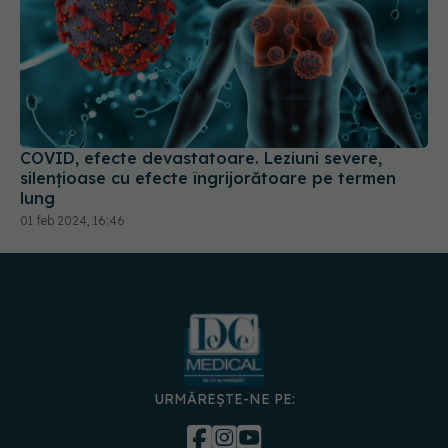
COVID, efecte devastatoare. Leziuni severe,
silențioase cu efecte îngrijorătoare pe termen
lung
01 feb 2024, 16:46
URMĂREȘTE-NE PE:
DESCARCĂ APLICAȚIA