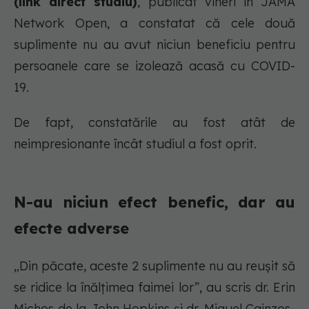
(link direct studiu)
, publicat vineri în JAMA
Network Open, a constatat că cele două
suplimente nu au avut niciun beneficiu pentru
persoanele care se izolează acasă cu COVID-
19.
De fapt, constatările au fost atât de
neimpresionante încât studiul a fost oprit.
N-au niciun efect benefic, dar au
efecte adverse
„Din păcate, aceste 2 suplimente nu au reușit să
se ridice la înălțimea faimei lor”, au scris dr. Erin
Michos de la John Hopkins și dr. Miguel Cainzos-