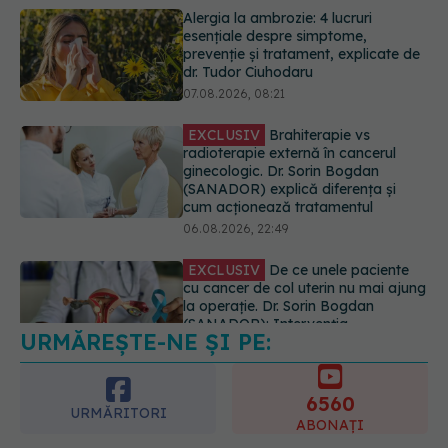
EXCLUSIV
Brahiterapie vs
radioterapie externă în cancerul
ginecologic. Dr. Sorin Bogdan
(SANADOR) explică diferența și
cum acționează tratamentul
06.08.2026, 22:49
EXCLUSIV
De ce unele paciente
cu cancer de col uterin nu mai ajung
la operație. Dr. Sorin Bogdan
(SANADOR): Intervenția
chirurgicală, doar în situații
particulare
06.08.2026, 20:45
URMĂREȘTE-NE ȘI PE:
EXCLUSIV
Ce grăbește apariția
ridurilor. Nu este doar vârsta. Ce
spun dermatologii
6560
07.08.2026, 10:02
URMĂRITORI
ABONAȚI