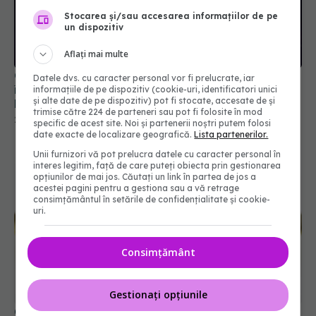
Stocarea și/sau accesarea informațiilor de pe
un dispozitiv
Aflați mai multe
China neagă originea COVID. Dispută globală
între teoria zoonotică și ipoteza scăpării din
Datele dvs. cu caracter personal vor fi prelucrate, iar
laborator
informațiile de pe dispozitiv (cookie-uri, identificatori unici
și alte date de pe dispozitiv) pot fi stocate, accesate de și
23 apr 2025, 22:38
trimise către 224 de parteneri sau pot fi folosite în mod
specific de acest site. Noi și partenerii noștri putem folosi
date exacte de localizare geografică.
Lista partenerilor.
Unii furnizori vă pot prelucra datele cu caracter personal în
interes legitim, față de care puteți obiecta prin gestionarea
opțiunilor de mai jos. Căutați un link în partea de jos a
acestei pagini pentru a gestiona sau a vă retrage
consimțământul în setările de confidențialitate și cookie-
uri.
Consimțământ
Ce se întâmplă cu cei care NU au avut COVID
Gestionați opțiunile
05 aug 2025, 13:09