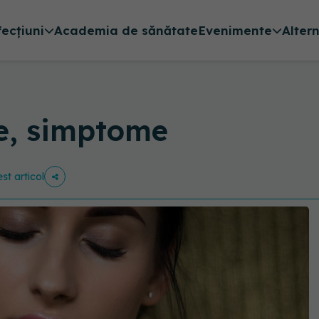
fecțiuni
Academia de sănătate
Evenimente
Alter
le, simptome
st articol