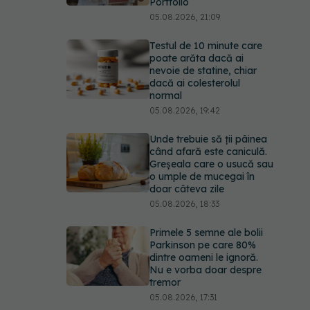
Portfolio
05.08.2026, 21:09
Testul de 10 minute care
poate arăta dacă ai
nevoie de statine, chiar
dacă ai colesterolul
normal
05.08.2026, 19:42
Unde trebuie să ții pâinea
când afară este caniculă.
Greșeala care o usucă sau
o umple de mucegai în
doar câteva zile
05.08.2026, 18:33
Primele 5 semne ale bolii
Parkinson pe care 80%
dintre oameni le ignoră.
Nu e vorba doar despre
tremor
05.08.2026, 17:31