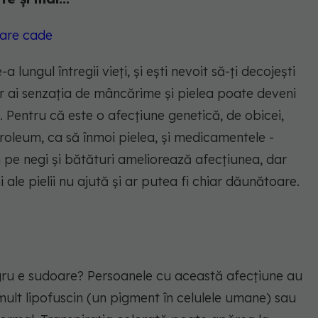
care cade
 lungul întregii vieți, și ești nevoit să-ți decojești
r ai senzația de mâncărime și pielea poate deveni
i. Pentru că este o afecțiune genetică, de obicei,
roleum, ca să înmoi pielea, și medicamentele -
 pe negi și bătături ameliorează afecțiunea, dar
 ale pielii nu ajută și ar putea fi chiar dăunătoare.
gru e sudoare? Persoanele cu această afecțiune au
ult lipofuscin (un pigment în celulele umane) sau