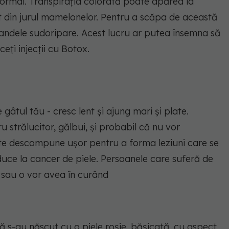
l normal. Transpirația colorată poate apărea la
at din jurul mamelonelor. Pentru a scăpa de această
landele sudoripare. Acest lucru ar putea însemna să
ceți injecții cu Botox.
e gâtul tău - cresc lent și ajung mari și plate.
 strălucitor, gălbui, și probabil că nu vor
oate descompune ușor pentru a forma leziuni care se
duce la cancer de piele. Persoanele care suferă de
 sau o vor avea în curând
ă s-au născut cu o piele roșie, bășicată, cu aspect