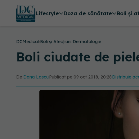
Lifestyle
Doza de sănătate
Boli și a
DCMedical
›
Boli și Afecțiuni
›
Dermatologie
Boli ciudate de pie
De
Dana Lascu
Publicat pe 09 oct 2018, 20:28
Distribuie ace