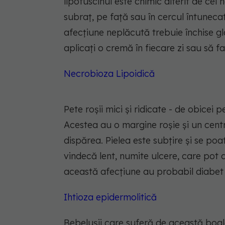
lipofuscinul este chimic diferit de ce
subraț, pe față sau în cercul întunec
afecțiune neplăcută trebuie închise g
aplicați o cremă în fiecare zi sau să fa
Necrobioza Lipoidică
Pete roșii mici și ridicate - de obicei p
Acestea au o margine roșie și un centru
dispărea. Pielea este subțire și se p
vindecă lent, numite ulcere, care pot 
această afecțiune au probabil diabet
Ihtioza epidermolitică
Bebelușii care suferă de această boal