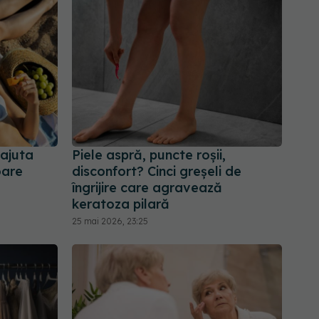
 ajuta
Piele aspră, puncte roșii,
oare
disconfort? Cinci greșeli de
îngrijire care agravează
keratoza pilară
25 mai 2026, 23:25