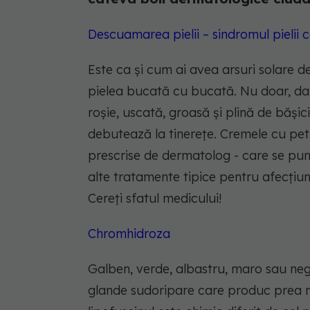
Descuamarea pielii – sindromul pielii 
Este ca și cum ai avea arsuri solare de-a
pielea bucată cu bucată. Nu doar, da
roșie, uscată, groasă și plină de bășic
debutează la tinerețe. Cremele cu pet
prescrise de dermatolog - care se pun
alte tratamente tipice pentru afecțiuni
Cereți sfatul medicului!
Chromhidroza
Galben, verde, albastru, maro sau ne
glande sudoripare care produc prea m