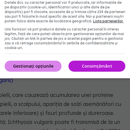
Datele dvs. cu caracter personal vor fi prelucrate, iar informațiile de
pe dispozitiv (cookie-uri, identificatori unici și alte date de pe
dispozitiv) pot fi stocate, accesate de și trimise către 224 de parteneri
sau pot fi folosite în mod specific de acest site. Noi și partenerii noștri
 (mutații) geneice, ceea ce face dificil pentru
putem folosi date exacte de localizare geografică.
Lista partenerilor.
himică sensibilă la lumină numită protoporphyrin.
Unii furnizori vă pot prelucra datele cu caracter personal în interes
legitim, față de care puteți obiecta prin gestionarea opțiunilor de mai
uperioare ale pielii și reacționează la lumina
jos. Căutați un link în partea de jos a acestei pagini pentru a gestiona
sau a vă retrage consimțământul în setările de confidențialitate și
e. Pielea vă furnică, vă mănâncă sau vă arde. Dacă
cookie-uri.
pariția blisterelor și doare puternic.
și fier-ul ar putea ajuta.
Gestionați opțiunile
Consimțământ
garis)
 pielii, care cauzează acumularea unei proteine
elii, a scalpului, apariția de solzi asemănători cu
oarele inferioare) și fisuri profunde și dureroase.
tă. Ichthyosis vulgaris poate fi transmisă de la un