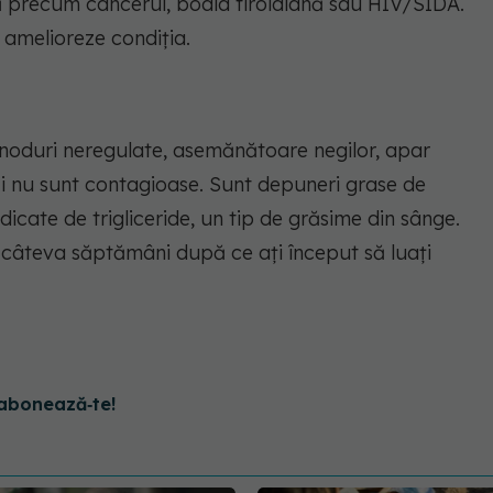
ă precum cancerul, boala tiroidiană sau HIV/SIDA.
ă amelioreze condiția.
 noduri neregulate, asemănătoare negilor, apar
 și nu sunt contagioase. Sunt depuneri grase de
idicate de trigliceride, un tip de grăsime din sânge.
câteva săptămâni după ce ați început să luați
.
abonează‑te!