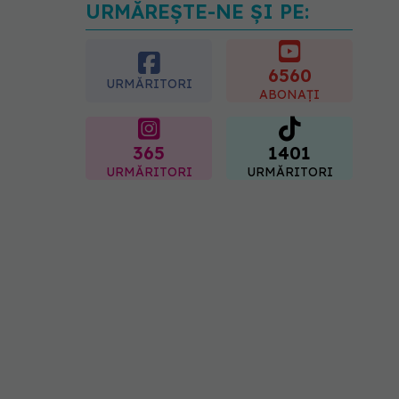
URMĂREȘTE-NE ȘI PE:
Gabriela Cristea, manifest
pentru respect și
acceptare: Corpul
fiecăruia spune o poveste
6560
URMĂRITORI
05.08.2026, 21:23
ABONAȚI
365
1401
URMĂRITORI
URMĂRITORI