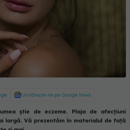
ogle
Urmărește-ne pe Google News
 lumea știe de eczeme. Plaja de afecțiuni
i largă. Vă prezentăm în materialul de față
e și mai...