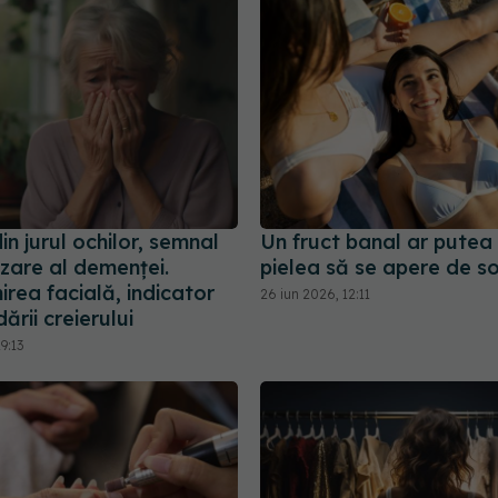
din jurul ochilor, semnal
Un fruct banal ar putea
zare al demenței.
pielea să se apere de s
rea facială, indicator
26 iun 2026, 12:11
ării creierului
9:13