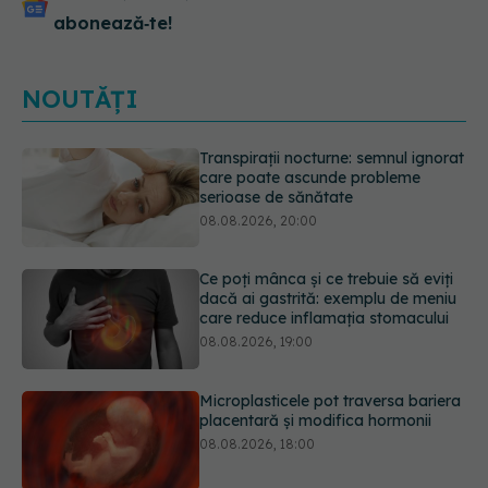
abonează‑te!
NOUTĂȚI
Ce poți mânca și ce trebuie să eviți
dacă ai gastrită: exemplu de meniu
care reduce inflamația stomacului
08.08.2026, 19:00
Microplasticele pot traversa bariera
placentară și modifica hormonii
08.08.2026, 18:00
Trucul genial cu ceai negru pentru
păr. Tot mai multe femei îl adoră
08.08.2026, 17:00