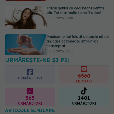
Medicamentul folosit de peste 60 de
ani care acționează într-un loc
neașteptat
08.08.2026, 16:00
URMĂREȘTE-NE ȘI PE:
Transpirații nocturne: semnul ignorat
care poate ascunde probleme
serioase de sănătate
6560
08.08.2026, 20:00
URMĂRITORI
ABONAȚI
365
1401
URMĂRITORI
URMĂRITORI
ARTICOLE SIMILARE