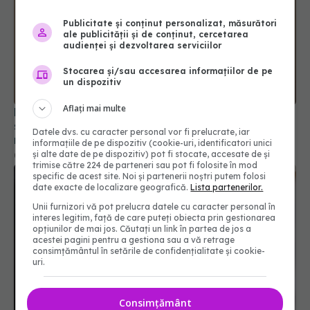
Publicitate și conținut personalizat, măsurători
ale publicității și de conținut, cercetarea
audienței și dezvoltarea serviciilor
De ce apar cearcănele sub ochi și ce poți face să
scapi de ele. Remedii și tratamente care îți
Stocarea și/sau accesarea informațiilor de pe
revitalizează tenul din zona ochilor
un dispozitiv
09 dec 2024, 21:47
Aflați mai multe
Datele dvs. cu caracter personal vor fi prelucrate, iar
informațiile de pe dispozitiv (cookie-uri, identificatori unici
și alte date de pe dispozitiv) pot fi stocate, accesate de și
trimise către 224 de parteneri sau pot fi folosite în mod
specific de acest site. Noi și partenerii noștri putem folosi
date exacte de localizare geografică.
Lista partenerilor.
Unii furnizori vă pot prelucra datele cu caracter personal în
interes legitim, față de care puteți obiecta prin gestionarea
opțiunilor de mai jos. Căutați un link în partea de jos a
acestei pagini pentru a gestiona sau a vă retrage
consimțământul în setările de confidențialitate și cookie-
uri.
Persoanele cu mătreață sunt sfătuite să consulte
un medic pentru un posibil test de sânge. Ce
deficiențe de vitamine pot agrava această
Consimțământ