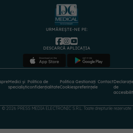
URMĂREȘTE-NE PE:
DESCARCĂ APLICAȚIA
spre
Medici și
Politica de
Politica
Gestionați
Contact
Declarați
specialiști
confidențialitate
Cookies
preferințele
de
accesibili
© 2026 PRESS MEDIA ELECTRONIC S.R.L. Toate drepturile rezervate