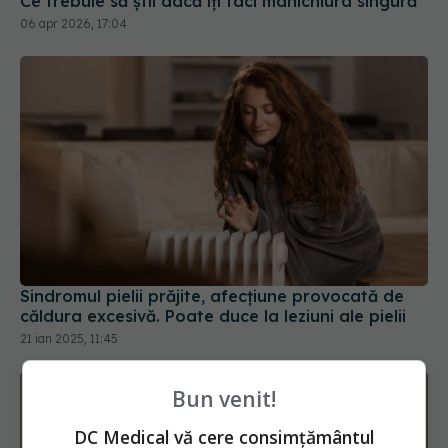
Sindromul pielii prăjite, afecțiune provocată de
căldura excesivă. Poate duce la leziuni ale pielii
21 ian 2025, 11:45
Bun venit!
DC Medical vă cere consimțământul