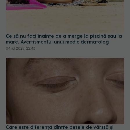
Ce să nu faci înainte de a merge la piscină sau la
mare. Avertismentul unui medic dermatolog
04 iul 2025, 22:43
Care este diferența dintre petele de vârstă și
petele solare: "Acestea se transformă în cancer
de piele"
25 ian 2025, 14:35