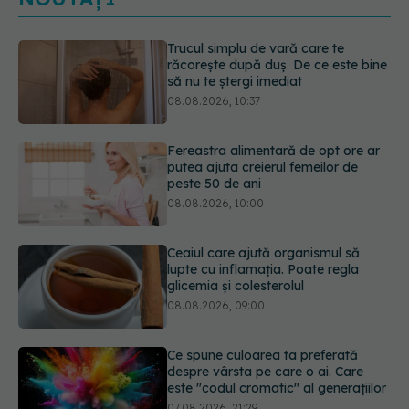
Fereastra alimentară de opt ore ar
putea ajuta creierul femeilor de
peste 50 de ani
08.08.2026, 10:00
Ceaiul care ajută organismul să
lupte cu inflamația. Poate regla
glicemia și colesterolul
08.08.2026, 09:00
Ce spune culoarea ta preferată
despre vârsta pe care o ai. Care
este "codul cromatic" al generațiilor
07.08.2026, 21:29
EXCLUSIV
Cancerele care pot fi
prevenite. Dr. Sorin Bogdan
(SANADOR): Au metode de