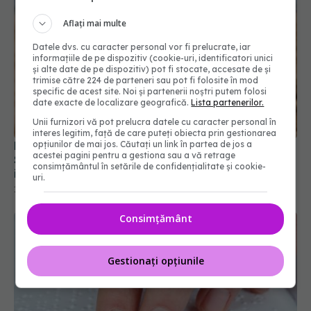
Aflați mai multe
Datele dvs. cu caracter personal vor fi prelucrate, iar
informațiile de pe dispozitiv (cookie-uri, identificatori unici
și alte date de pe dispozitiv) pot fi stocate, accesate de și
trimise către 224 de parteneri sau pot fi folosite în mod
specific de acest site. Noi și partenerii noștri putem folosi
date exacte de localizare geografică.
Lista partenerilor.
Unii furnizori vă pot prelucra datele cu caracter personal în
interes legitim, față de care puteți obiecta prin gestionarea
opțiunilor de mai jos. Căutați un link în partea de jos a
FDA aprobă primul ingredient nou pentru cremele
acestei pagini pentru a gestiona sau a vă retrage
SPF din ultimele două decenii. Poate fi folosit
consimțământul în setările de confidențialitate și cookie-
inclusiv la sugari
uri.
11 iun 2026, 17:40
Consimțământ
Gestionați opțiunile