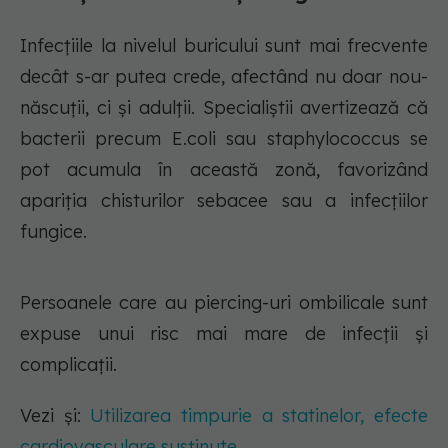
Infecțiile la nivelul buricului sunt mai frecvente
decât s-ar putea crede, afectând nu doar nou-
născuții, ci și adulții. Specialiștii avertizează că
bacterii precum E.coli sau staphylococcus se
pot acumula în această zonă, favorizând
apariția chisturilor sebacee sau a infecțiilor
fungice.
Persoanele care au piercing-uri ombilicale sunt
expuse unui risc mai mare de infecții și
complicații.
Vezi și:
Utilizarea timpurie a statinelor, efecte
cardiovasculare susținute