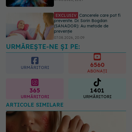
prevenție
07.08.2026, 20:09
Trucul simplu de vară care te
răcorește după duș. De ce este bine
să nu te ștergi imediat
08.08.2026, 10:37
URMĂREȘTE-NE ȘI PE:
6560
URMĂRITORI
ABONAȚI
365
1401
URMĂRITORI
URMĂRITORI
ARTICOLE SIMILARE