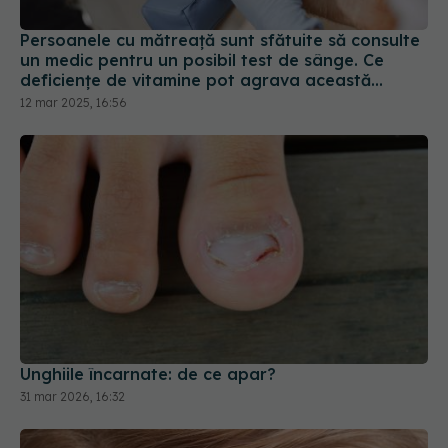
Persoanele cu mătreață sunt sfătuite să consulte
un medic pentru un posibil test de sânge. Ce
deficiențe de vitamine pot agrava această
afecțiune
12 mar 2025, 16:56
Unghiile încarnate: de ce apar?
31 mar 2026, 16:32