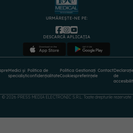
URMĂREȘTE-NE PE:
DESCARCĂ APLICAȚIA
spre
Medici și
Politica de
Politica
Gestionați
Contact
Declarați
specialiști
confidențialitate
Cookies
preferințele
de
accesibili
© 2026 PRESS MEDIA ELECTRONIC S.R.L. Toate drepturile rezervate