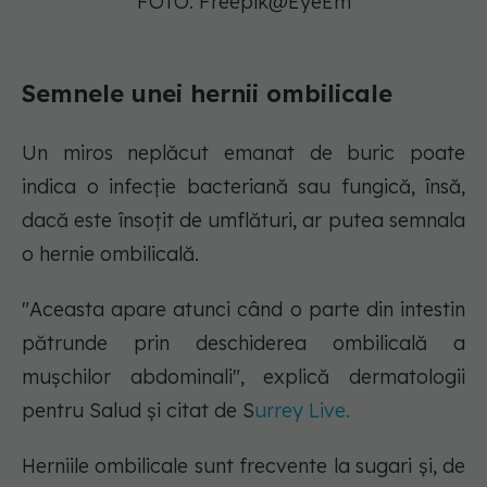
FOTO: Freepik@EyeEm
Semnele unei hernii ombilicale
Un miros neplăcut emanat de buric poate
indica o infecție bacteriană sau fungică, însă,
dacă este însoțit de umflături, ar putea semnala
o hernie ombilicală.
"Aceasta apare atunci când o parte din intestin
pătrunde prin deschiderea ombilicală a
mușchilor abdominali", explică dermatologii
pentru Salud și citat de S
urrey Live.
Herniile ombilicale sunt frecvente la sugari și, de