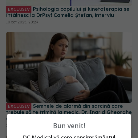
Psihologia copilului și kinetoterapia se
EXCLUSIV
întâlnesc la DrPsy! Camelia Ștefan, interviu
10 oct 2025, 20:29
Semnele de alarmă din sarcină care
EXCLUSIV
trebuie să te trimită la medic. Dr. Ingrid Gheorghe
(SANADOR): Necesită prezentare imediată
Bun venit!
29 sep 2025, 14:24
DC Medical vă cere consimțământul