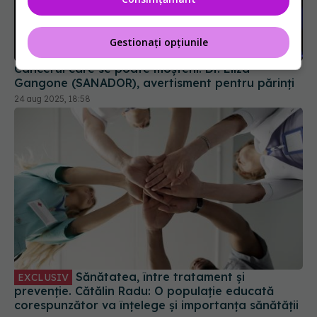
Gestionați opțiunile
Cancerul care se poate moșteni. Dr. Eliza
Gangone (SANADOR), avertisment pentru părinți
24 aug 2025, 18:58
Sănătatea, între tratament și
EXCLUSIV
prevenție. Cătălin Radu: O populație educată
corespunzător va înțelege și importanța sănătății