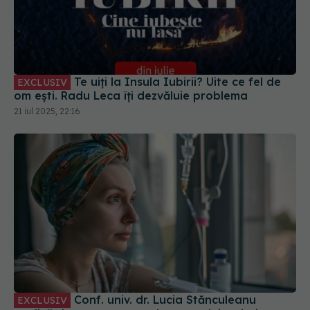
Te uiți la Insula Iubirii? Uite ce fel de
EXCLUSIV
om ești. Radu Leca îți dezvăluie problema
21 iul 2025, 22:16
Conf. univ. dr. Lucia Stănculeanu
EXCLUSIV