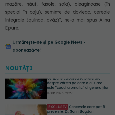
mazăre, năut, fasole, soia), oleaginoase (în
special în caju), semințe de dovleac, cereale
integrale (quinoa, ovăz)”, ne-a mai spus Alina
Epure.
Urmărește-ne și pe Google News -
abonează‑te!
NOUTĂȚI
EXCLUSIV
Cancerele care pot fi
prevenite. Dr. Sorin Bogdan
(SANADOR): Au metode de
prevenție
07.08.2026, 20:09