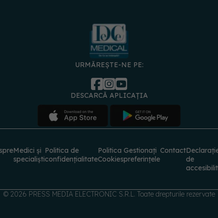
URMĂREȘTE-NE PE:
DESCARCĂ APLICAȚIA
spre
Medici și
Politica de
Politica
Gestionați
Contact
Declarați
specialiști
confidențialitate
Cookies
preferințele
de
accesibili
© 2026 PRESS MEDIA ELECTRONIC S.R.L. Toate drepturile rezervate