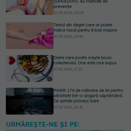
Testul din deget care ar putea
indica riscul pentru 8 boli majore
07.08.2026, 18:34
Dieta care poate crește brusc
colesterolul. Cine este mai expus
07.08.2026, 17:22
PNRR: 174 de milioane de lei pentru
sănătate într-o singură săptămână.
Ce spitale primesc bani
07.08.2026, 16:41
Ce spune culoarea ta preferată
despre vârsta pe care o ai. Care
este "codul cromatic" al generațiilor
07.08.2026, 21:29
URMĂREȘTE-NE ȘI PE: