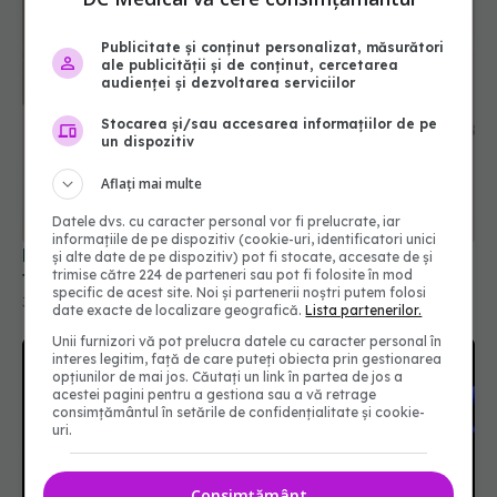
Publicitate și conținut personalizat, măsurători
ale publicității și de conținut, cercetarea
audienței și dezvoltarea serviciilor
Stocarea și/sau accesarea informațiilor de pe
un dispozitiv
Aflați mai multe
Datele dvs. cu caracter personal vor fi prelucrate, iar
informațiile de pe dispozitiv (cookie-uri, identificatori unici
Divorțul nu înseamnă sfârșitul relațiilor. Cum să
și alte date de pe dispozitiv) pot fi stocate, accesate de și
trimise către 224 de parteneri sau pot fi folosite în mod
transformi despărțirea într-un nou început
specific de acest site. Noi și partenerii noștri putem folosi
30 aug 2025, 20:02
date exacte de localizare geografică.
Lista partenerilor.
Unii furnizori vă pot prelucra datele cu caracter personal în
interes legitim, față de care puteți obiecta prin gestionarea
opțiunilor de mai jos. Căutați un link în partea de jos a
acestei pagini pentru a gestiona sau a vă retrage
consimțământul în setările de confidențialitate și cookie-
uri.
Consimțământ