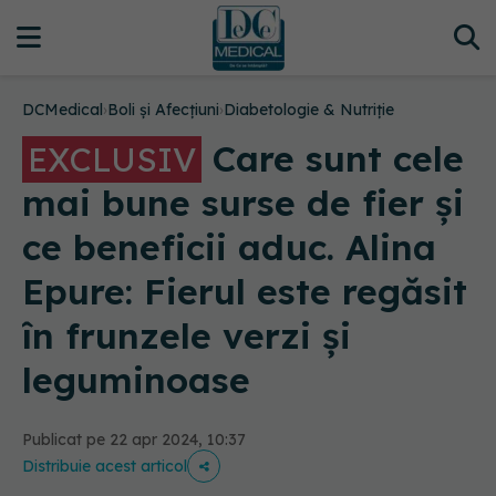
DCMedical
›
Boli și Afecțiuni
›
Diabetologie & Nutriție
Care sunt cele
EXCLUSIV
mai bune surse de fier și
ce beneficii aduc. Alina
Epure: Fierul este regăsit
în frunzele verzi și
leguminoase
Publicat pe 22 apr 2024, 10:37
Distribuie acest articol