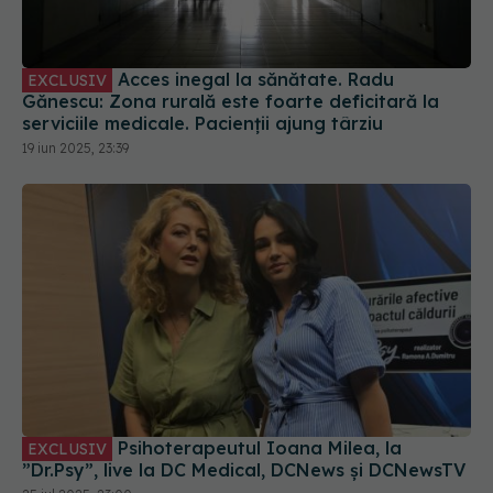
Acces inegal la sănătate. Radu
EXCLUSIV
Gănescu: Zona rurală este foarte deficitară la
serviciile medicale. Pacienții ajung târziu
19 iun 2025, 23:39
Psihoterapeutul Ioana Milea, la
EXCLUSIV
”Dr.Psy”, live la DC Medical, DCNews și DCNewsTV