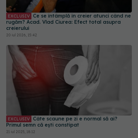
Ce se întâmplă în creier atunci când ne
EXCLUSIV
rugăm? Acad. Vlad Ciurea: Efect total asupra
creierului
20 iul 2026, 15:42
Câte scaune pe zi e normal să ai?
EXCLUSIV
Primul semn că ești constipat
21 iul 2025, 18:12