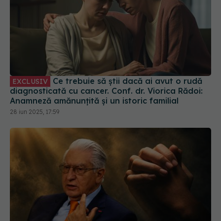
Ce trebuie să știi dacă ai avut o rudă
EXCLUSIV
diagnosticată cu cancer. Conf. dr. Viorica Rădoi:
Anamneză amănunțită și un istoric familial
28 iun 2025, 17:59