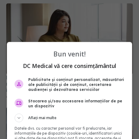
Bun venit!
DC Medical vă cere consimțământul
Este obezitatea genetică? Este una dintre cele
Publicitate și conținut personalizat, măsurători
mai mari provocări de sănătate publică din
ale publicității și de conținut, cercetarea
întreaga lume
audienței și dezvoltarea serviciilor
02 mar 2024, 15:59
Stocarea și/sau accesarea informațiilor de pe
un dispozitiv
Aflați mai multe
Datele dvs. cu caracter personal vor fi prelucrate, iar
informațiile de pe dispozitiv (cookie-uri, identificatori unici
și alte date de pe dispozitiv) pot fi stocate, accesate de și