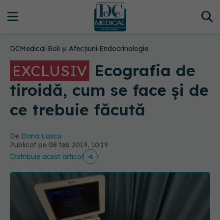
DCMedical
›
Boli și Afecțiuni
›
Endocrinologie
Ecografia de
EXCLUSIV
tiroidă, cum se face și de
ce trebuie făcută
De
Dana Lascu
Publicat pe 08 feb 2019, 10:19
Distribuie acest articol