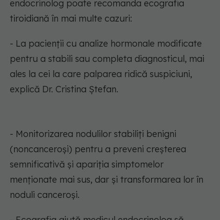
endocrinolog poate recomanda ecografia
tiroidiană în mai multe cazuri:
- La pacienții cu analize hormonale modificate
pentru a stabili sau completa diagnosticul, mai
ales la cei la care palparea ridică suspiciuni,
explică Dr. Cristina Ștefan.
- Monitorizarea nodulilor stabiliți benigni
(noncanceroși) pentru a preveni creșterea
semnificativă și apariția simptomelor
menționate mai sus, dar și transformarea lor în
noduli canceroși.
- Ecografia ajută medicul endocrinolog să