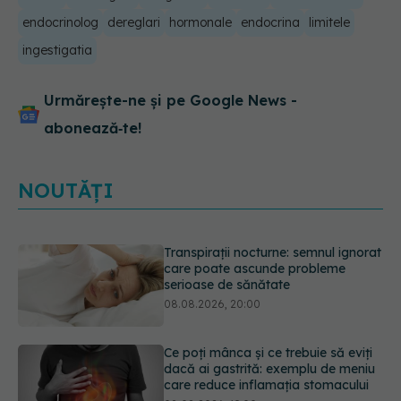
endocrinolog
dereglari
hormonale
endocrina
limitele
ingestigatia
Urmărește-ne și pe Google News -
abonează‑te!
NOUTĂȚI
Ce poți mânca și ce trebuie să eviți
dacă ai gastrită: exemplu de meniu
care reduce inflamația stomacului
08.08.2026, 19:00
Microplasticele pot traversa bariera
placentară și modifica hormonii
08.08.2026, 18:00