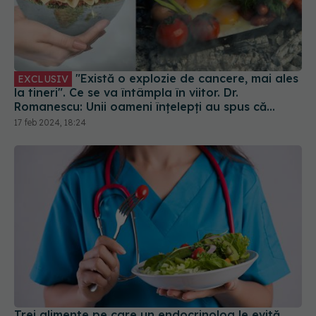
"Există o explozie de cancere, mai ales
EXCLUSIV
la tineri". Ce se va întâmpla în viitor. Dr.
Romanescu: Unii oameni înțelepți au spus că...
17 feb 2024, 18:24
Trei alimente pe care un endocrinolog le evită.