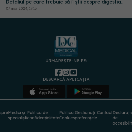
Detaliul pe care trebuie să îl știi despre digestia
ta
07 mar 2024, 19:15
URMĂREȘTE-NE PE:
DESCARCĂ APLICAȚIA
spre
Medici și
Politica de
Politica
Gestionați
Contact
Declarați
specialiști
confidențialitate
Cookies
preferințele
de
accesibili