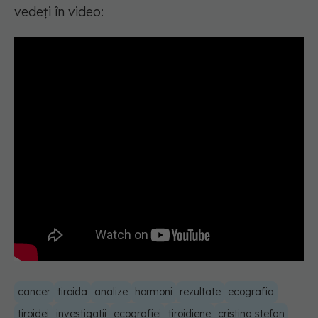
vedeți în video:
cancer
tiroida
analize
hormoni
rezultate
ecografia
tiroidei
investigatii
ecografiei
tiroidiene
cristina stefan