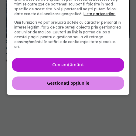
trimise către 224 de parteneri sau pot fi folosite în mod
specific de acest site. Noi și partenerii noștri putem folosi
date exacte de localizare geografică.
Lista partenerilor.
Unii furnizori vă pot prelucra datele cu caracter personal în
interes legitim, față de care puteți obiecta prin gestionarea
opțiunilor de mai jos. Căutați un link în partea de jos a
acestei pagini pentru a gestiona sau a vă retrage
Senzația de frig, gușa și alte semne ale
consimțământul în setările de confidențialitate și cookie-
uri.
deficienței de iod. Importanța iodului pentru
sănătatea tiroidei
09 sep 2024, 10:30
Consimțământ
Gestionați opțiunile