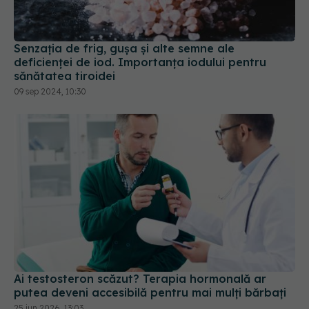
Senzația de frig, gușa și alte semne ale
deficienței de iod. Importanța iodului pentru
sănătatea tiroidei
09 sep 2024, 10:30
Ai testosteron scăzut? Terapia hormonală ar
putea deveni accesibilă pentru mai mulți bărbați
25 iun 2026, 13:03