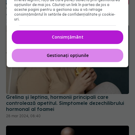
opțiunilor de mai jos. Căutați un link în partea de jos a
Osteoporoza, tratată mai eficient? Descoperirea
acestei pagini pentru a gestiona sau a vă retrage
care ar putea reduce riscul de fracturi
consimțământul în setările de confidențialitate și cookie-
uri.
19 mai 2026, 14:58
Consimțământ
Gestionați opțiunile
Grelina și leptina, hormonii principali care
controlează apetitul. Simptomele dezechilibrului
hormonal al foamei
28 mar 2024, 08:40