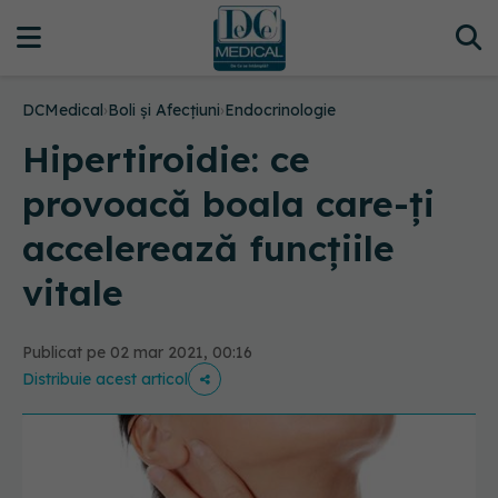
DCMedical
›
Boli și Afecțiuni
›
Endocrinologie
Hipertiroidie: ce
provoacă boala care-ți
accelerează funcțiile
vitale
Publicat pe 02 mar 2021, 00:16
Distribuie acest articol