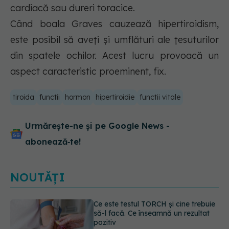
cardiacă sau dureri toracice.
Când boala Graves cauzează hipertiroidism,
este posibil să aveți și umflături ale țesuturilor
din spatele ochilor. Acest lucru provoacă un
aspect caracteristic proeminent, fix.
tiroida
functii
hormon
hipertiroidie
functii vitale
Urmărește-ne și pe Google News -
abonează‑te!
NOUTĂȚI
Caz șocant la Cluj. Echipaj de
ambulanță atacat în timpul unei