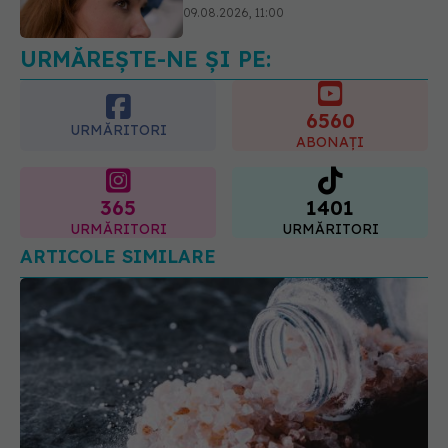
pozitiv
09.08.2026, 13:00
URMĂREȘTE-NE ȘI PE:
6560
URMĂRITORI
ABONAȚI
365
1401
URMĂRITORI
URMĂRITORI
ARTICOLE SIMILARE