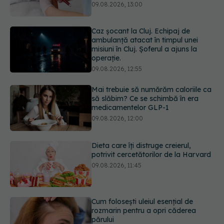
misiuni în Cluj. Șoferul a ajuns la
operație.
09.08.2026, 12:55
Mai trebuie să numărăm caloriile ca
să slăbim? Ce se schimbă în era
medicamentelor GLP-1
09.08.2026, 12:00
Dieta care îți distruge creierul,
potrivit cercetătorilor de la Harvard
09.08.2026, 11:45
Cum folosești uleiul esențial de
rozmarin pentru a opri căderea
părului
09.08.2026, 11:00
Ce este testul TORCH și cine trebuie
să-l facă. Ce înseamnă un rezultat