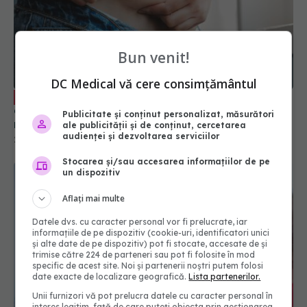
Bun venit!
DC Medical vă cere consimțământul
Cauza care crește grăsimea
EXCLUSIV
abdominală. Dr. Florin Bălănică: Crește și
Publicitate și conținut personalizat, măsurători
rezistența la insulină
ale publicității și de conținut, cercetarea
audienței și dezvoltarea serviciilor
24 mai 2024, 16:47
Stocarea și/sau accesarea informațiilor de pe
un dispozitiv
Aflați mai multe
Datele dvs. cu caracter personal vor fi prelucrate, iar
informațiile de pe dispozitiv (cookie-uri, identificatori unici
și alte date de pe dispozitiv) pot fi stocate, accesate de și
trimise către 224 de parteneri sau pot fi folosite în mod
specific de acest site. Noi și partenerii noștri putem folosi
date exacte de localizare geografică.
Lista partenerilor.
Unii furnizori vă pot prelucra datele cu caracter personal în
interes legitim, față de care puteți obiecta prin gestionarea