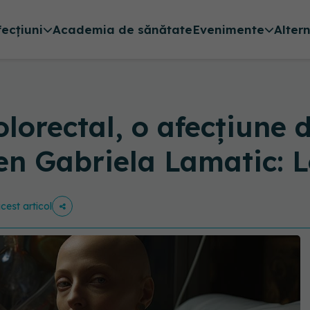
fecțiuni
Academia de sănătate
Evenimente
Alter
lorectal, o afecțiune d
en Gabriela Lamatic: L
acest articol