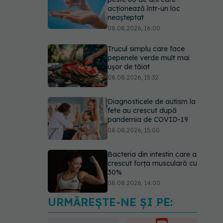
Trucul simplu care face
pepenele verde mult mai
ușor de tăiat
08.08.2026, 15:32
Diagnosticele de autism la
fete au crescut după
pandemia de COVID-19
08.08.2026, 15:00
Bacteria din intestin care a
crescut forța musculară cu
30%
08.08.2026, 14:00
Trucul genial cu ceai negru
pentru păr. Tot mai multe
femei îl adoră
08.08.2026, 17:00
URMĂREȘTE-NE ȘI PE: