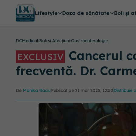
Lifestyle
Doza de sănătate
Boli și a
DCMedical
›
Boli și Afecțiuni
›
Gastroenterologie
Cancerul co
EXCLUSIV
frecventă. Dr. Carm
De
Monika Baciu
Publicat pe 21 mar 2025, 12:50
Distribuie 