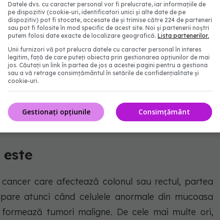
Datele dvs. cu caracter personal vor fi prelucrate, iar informațiile de
pe dispozitiv (cookie-uri, identificatori unici și alte date de pe
dispozitiv) pot fi stocate, accesate de și trimise către 224 de parteneri
sau pot fi folosite în mod specific de acest site. Noi și partenerii noștri
putem folosi date exacte de localizare geografică.
Lista partenerilor.
Unii furnizori vă pot prelucra datele cu caracter personal în interes
legitim, față de care puteți obiecta prin gestionarea opțiunilor de mai
jos. Căutați un link în partea de jos a acestei pagini pentru a gestiona
sau a vă retrage consimțământul în setările de confidențialitate și
cookie-uri.
Gestionați opțiunile
Consimțământ
l - FOTO: Freepik@viktoryvisuals
 este
 cancer care afectează colonul sau rectul, partea
a apare atunci când celulele anormale din mucoasa
i formează tumori maligne. De cele mai multe ori,