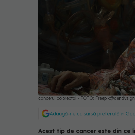
cancerul colorectal - FOTO: Freepik@dendysign
Adaugă-ne ca sursă preferată în Go
Acest tip de cancer este din ce î