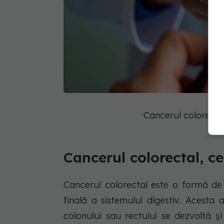
Cancerul colorecta
Cancerul colorectal, ce
Cancerul colorectal este o formă de
finală a sistemului digestiv. Acest
colonului sau rectului se dezvoltă ș