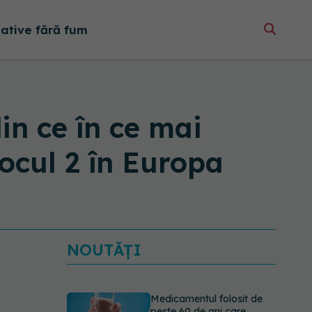
native fără fum
in ce în ce mai
ocul 2 în Europa
Medicamentul folosit de
peste 60 de ani care
NOUTĂȚI
acționează într-un loc
neașteptat
08.08.2026, 16:00