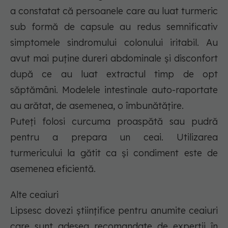
a constatat că persoanele care au luat turmeric
sub formă de capsule au redus semnificativ
simptomele sindromului colonului iritabil. Au
avut mai puține dureri abdominale și disconfort
după ce au luat extractul timp de opt
săptămâni. Modelele intestinale auto-raportate
au arătat, de asemenea, o îmbunătățire.
Puteți folosi curcuma proaspătă sau pudră
pentru a prepara un ceai. Utilizarea
turmericului la gătit ca și condiment este de
asemenea eficientă.
Alte ceaiuri
Lipsesc dovezi științifice pentru anumite ceaiuri
care sunt adesea recomandate de experții în