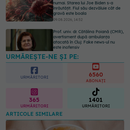
avertisment după ambulanța
atacată în Cluj: Fake news-ul nu
este inofensiv
09.08.2026, 14:05
Greșeala periculoasă făcută de
bolnavii de rinichi în timpul caniculei
09.08.2026, 16:00
URMĂREȘTE-NE ȘI PE:
6560
URMĂRITORI
ABONAȚI
365
1401
URMĂRITORI
URMĂRITORI
ARTICOLE SIMILARE