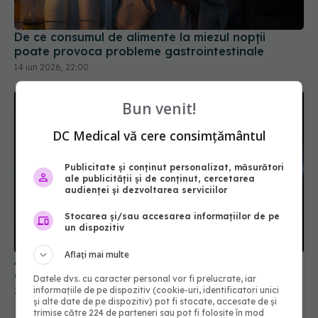
De ce consumul de alimente la miezul nopții
poate provoca probleme gastrointestinale
14 iun 2026, 22:00
Bun venit!
DC Medical vă cere consimțământul
Publicitate și conținut personalizat, măsurători
ale publicității și de conținut, cercetarea
audienței și dezvoltarea serviciilor
Stocarea și/sau accesarea informațiilor de pe
un dispozitiv
Aflați mai multe
Alimentul care protejează colonul. Ce efect au
alimentele lactate asupra intestinului
Datele dvs. cu caracter personal vor fi prelucrate, iar
informațiile de pe dispozitiv (cookie-uri, identificatori unici
27 apr 2026, 08:35
și alte date de pe dispozitiv) pot fi stocate, accesate de și
trimise către 224 de parteneri sau pot fi folosite în mod