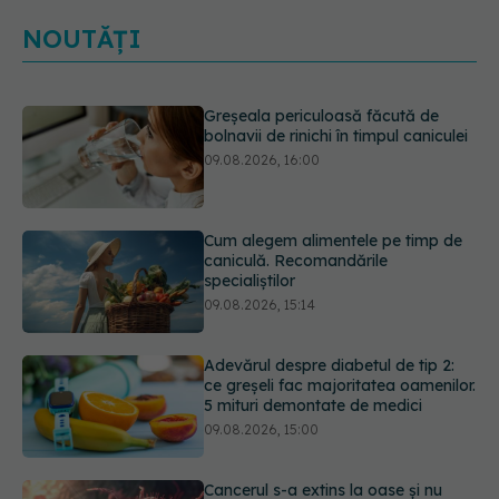
NOUTĂȚI
Cum alegem alimentele pe timp de
caniculă. Recomandările
specialiștilor
09.08.2026, 15:14
Adevărul despre diabetul de tip 2:
ce greșeli fac majoritatea oamenilor.
5 mituri demontate de medici
09.08.2026, 15:00
Cancerul s-a extins la oase și nu
numai. Starea lui Joe Biden s-a
înrăutățit. Fiul său dezvăluie cât de
gravă este boala
09.08.2026, 14:52
Prof. univ. dr. Cătălina Poiană (CMR),