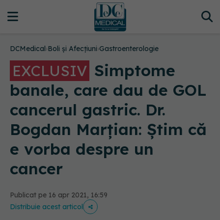
DCMedical
›
Boli și Afecțiuni
›
Gastroenterologie
Simptome
EXCLUSIV
banale, care dau de GOL
cancerul gastric. Dr.
Bogdan Marțian: Știm că
e vorba despre un
cancer
Publicat pe 16 apr 2021, 16:59
Distribuie acest articol