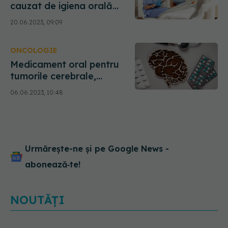
cauzat de igiena orală
precară. Fejer, avertisment:
20.06.2023, 09:09
În România o persoană
cheltuie în jur de 5% pentru
ONCOLOGIE
menținerea sănătății orale
Medicament oral pentru
tumorile cerebrale,
rezultate promițătoare.
06.06.2023, 10:48
Cercetător: Produce o
reducere a riscului de
progresie a tumorii cu 61%
Urmărește-ne și pe Google News -
abonează‑te!
NOUTĂȚI