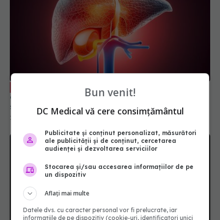
Cum afli dacă ai ficatul gras înainte să
EXCLUSIV
Bun venit!
devină periculos? Analizele simple care îți
salvează sănătatea
DC Medical vă cere consimțământul
21 iun 2026, 17:05
Publicitate și conținut personalizat, măsurători
ale publicității și de conținut, cercetarea
audienței și dezvoltarea serviciilor
Stocarea și/sau accesarea informațiilor de pe
un dispozitiv
Aflați mai multe
Datele dvs. cu caracter personal vor fi prelucrate, iar
informațiile de pe dispozitiv (cookie-uri, identificatori unici