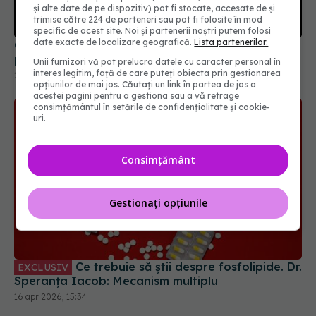
și alte date de pe dispozitiv) pot fi stocate, accesate de și
trimise către 224 de parteneri sau pot fi folosite în mod
specific de acest site. Noi și partenerii noștri putem folosi
date exacte de localizare geografică.
Lista partenerilor.
Colonul rigid, legat de un risc crescut de cancer
precoce
Unii furnizori vă pot prelucra datele cu caracter personal în
interes legitim, față de care puteți obiecta prin gestionarea
20 ian 2026, 13:25
opțiunilor de mai jos. Căutați un link în partea de jos a
acestei pagini pentru a gestiona sau a vă retrage
consimțământul în setările de confidențialitate și cookie-
uri.
Consimțământ
Gestionați opțiunile
Ce trebuie să știi despre fosfolipide. Dr.
EXCLUSIV
Speranța Iacob: Mecanism multiplu
16 apr 2026, 15:34