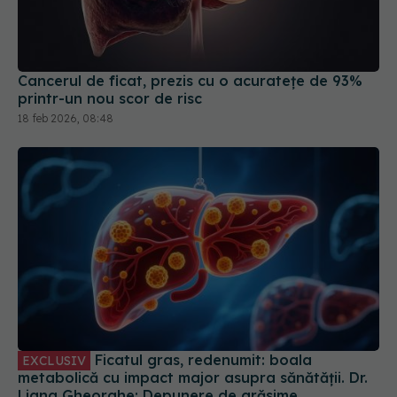
Cancerul de ficat, prezis cu o acuratețe de 93%
printr-un nou scor de risc
18 feb 2026, 08:48
Ficatul gras, redenumit: boala
EXCLUSIV
metabolică cu impact major asupra sănătății. Dr.
Liana Gheorghe: Depunere de grăsime