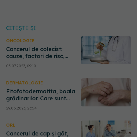
CITEȘTE ȘI
ONCOLOGIE
Cancerul de colecist:
cauze, factori de risc,
simptome și tratament.
05.07.2023, 09:10
Eliza Gangone: Riscul de a
face cancer este dublu
DERMATOLOGIE
Fitofotodermatita, boala
grădinarilor. Care sunt
simptomele și când este
29.06.2023, 23:54
necesar să mergeți la
medic
ORL
Cancerul de cap și gât,