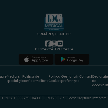
URMĂREȘTE-NE PE:
DESCARCĂ APLICAȚIA
spre
Medici și
Politica de
Politica
Gestionați
Contact
Declarați
specialiști
confidențialitate
Cookies
preferințele
de
accesibili
© 2026 PRESS MEDIA ELECTRONIC S.R.L. Toate drepturile rezervate